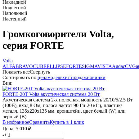
Накладной
Подвесной
Напольный
Настенный
Громкоговорители Volta,
серия FORTE
Volta
ALFA
BRAVO
CUBE
ELLIPSE
FORTE
SIGMA
VISTA
Audac
CVGau
Показать все
Свернуть
Сортировать по:
цена
модель
хит продаж
новинки
Вид:
FORTE-20T
Volta
акустическая система 20 Вт
Акустическая система 2-х полосная, мощность 20/10/5/2.5 Вт
(100В), вход 8 Ом, полоса частот 90 Гц-20 кГц, пластик/
металл, 135х220х135 мм, кронштейн, цвет белый (W) или
черный (B)
В избранное
Сравнить
Купить в 1 клик
Цена:
5 010
₽
-
+