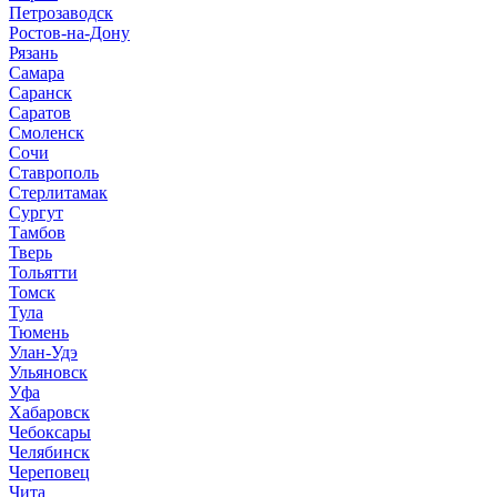
Петрозаводск
Ростов-на-Дону
Рязань
Самара
Саранск
Саратов
Смоленск
Сочи
Ставрополь
Стерлитамак
Сургут
Тамбов
Тверь
Тольятти
Томск
Тула
Тюмень
Улан-Удэ
Ульяновск
Уфа
Хабаровск
Чебоксары
Челябинск
Череповец
Чита