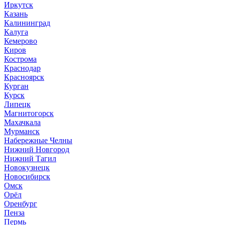
Иркутск
Казань
Калининград
Калуга
Кемерово
Киров
Кострома
Краснодар
Красноярск
Курган
Курск
Липецк
Магнитогорск
Махачкала
Мурманск
Набережные Челны
Нижний Новгород
Нижний Тагил
Новокузнецк
Новосибирск
Омск
Орёл
Оренбург
Пенза
Пермь