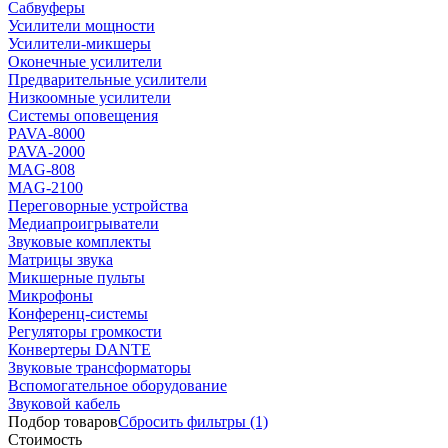
Сабвуферы
Усилители мощности
Усилители-микшеры
Оконечные усилители
Предварительные усилители
Низкоомные усилители
Системы оповещения
PAVA-8000
PAVA-2000
MAG-808
MAG-2100
Переговорные устройства
Медиапроигрыватели
Звуковые комплекты
Матрицы звука
Микшерные пульты
Микрофоны
Конференц-системы
Регуляторы громкости
Конвертеры DANTE
Звуковые трансформаторы
Вспомогательное оборудование
Звуковой кабель
Подбор товаров
Сбросить
фильтры
(1)
Стоимость