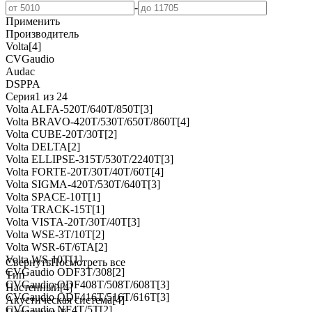
-
Применить
Производитель
Volta
[4]
CVGaudio
Audac
DSPPA
Серия
1 из 24
Volta ALFA-520T/640T/850T
[3]
Volta BRAVO-420T/530T/650T/860T
[4]
Volta CUBE-20T/30T
[2]
Volta DELTA
[2]
Volta ELLIPSE-315T/530T/2240T
[3]
Volta FORTE-20T/30T/40T/60T
[4]
Volta SIGMA-420T/530T/640T
[3]
Volta SPACE-10T
[1]
Volta TRACK-15T
[1]
Volta VISTA-20T/30T/40T
[3]
Volta WSE-3T/10T
[2]
Volta WSR-6T/6TA
[2]
Volta WS-10T
[1]
Свернуть
Посмотреть все
CVGaudio ODF3T/308
[2]
Тип
CVGaudio ODF408T/508T/608T
[3]
Настенный
[4]
CVGaudio ODF416T/516T/616T
[3]
Акустическая система
[4]
CVGaudio NF4T/5T
[2]