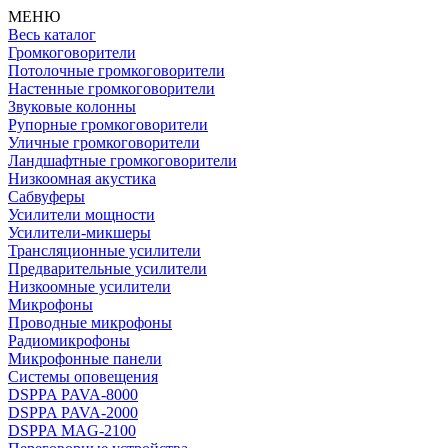
МЕНЮ
Весь каталог
Громкоговорители
Потолочные громкоговорители
Настенные громкоговорители
Звуковые колонны
Рупорные громкоговорители
Уличные громкоговорители
Ландшафтные громкоговорители
Низкоомная акустика
Сабвуферы
Усилители мощности
Усилители-микшеры
Трансляционные усилители
Предварительные усилители
Низкоомные усилители
Микрофоны
Проводные микрофоны
Радиомикрофоны
Микрофонные панели
Системы оповещения
DSPPA PAVA-8000
DSPPA PAVA-2000
DSPPA MAG-2100