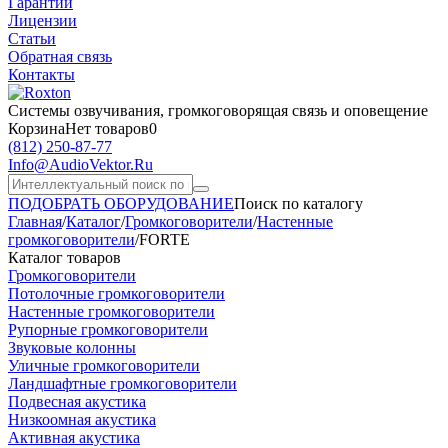
Гарантии
Лицензии
Статьи
Обратная связь
Контакты
Системы озвучивания,
громкоговорящая связь и оповещение
Корзина
Нет товаров
0
(812)
250-87-77
Info@AudioVektor.Ru
ПОДОБРАТЬ ОБОРУДОВАНИЕ
Поиск по каталогу
Главная
/
Каталог
/
Громкоговорители
/
Настенные
громкоговорители
/
FORTE
Каталог товаров
Громкоговорители
Потолочные громкоговорители
Настенные громкоговорители
Рупорные громкоговорители
Звуковые колонны
Уличные громкоговорители
Ландшафтные громкоговорители
Подвесная акустика
Низкоомная акустика
Активная акустика