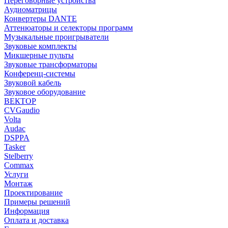
Переговорные устройства
Аудиоматрицы
Конвертеры DANTE
Аттенюаторы и селекторы программ
Музыкальные проигрыватели
Звуковые комплекты
Микшерные пульты
Звуковые трансформаторы
Конференц-системы
Звуковой кабель
Звуковое оборудование
ВЕКТОР
CVGaudio
Volta
Audac
DSPPA
Tasker
Stelberry
Commax
Услуги
Монтаж
Проектирование
Примеры решений
Информация
Оплата и доставка