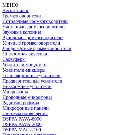
МЕНЮ
Весь каталог
Громкоговорители
Потолочные громкоговорители
Настенные громкоговорители
Звуковые колонны
Рупорные громкоговорители
Уличные громкоговорители
Ландшафтные громкоговорители
Низкоомная акустика
Сабвуферы
Усилители мощности
Усилители-микшеры
Трансляционные усилители
Предварительные усилители
Низкоомные усилители
Микрофоны
Проводные микрофоны
Радиомикрофоны
Микрофонные панели
Системы оповещения
DSPPA PAVA-8000
DSPPA PAVA-2000
DSPPA MAG-2100