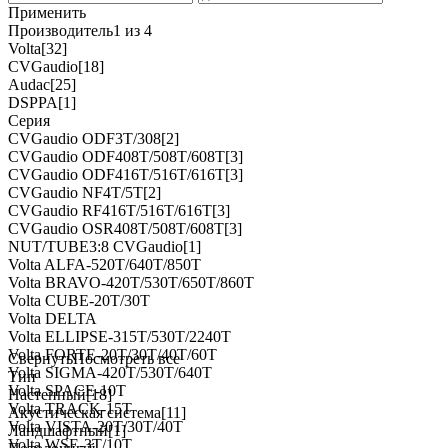
Применить
Производитель
1 из 4
Volta
[32]
CVGaudio
[18]
Audac
[25]
DSPPA
[1]
Серия
CVGaudio ODF3T/308
[2]
CVGaudio ODF408T/508T/608T
[3]
CVGaudio ODF416T/516T/616T
[3]
CVGaudio NF4T/5T
[2]
CVGaudio RF416T/516T/616T
[3]
CVGaudio OSR408T/508T/608T
[3]
NUT/TUBE3:8 CVGaudio
[1]
Volta ALFA-520T/640T/850T
Volta BRAVO-420T/530T/650T/860T
Volta CUBE-20T/30T
Volta DELTA
Volta ELLIPSE-315T/530T/2240T
Volta FORTE-20T/30T/40T/60T
Свернуть
Посмотреть все
Volta SIGMA-420T/530T/640T
Тип
Volta SPACE-10T
Настенный
[18]
Volta TRACK-15T
Акустическая система
[11]
Volta VISTA-20T/30T/40T
Ландшафтный
[1]
Volta WSE-3T/10T