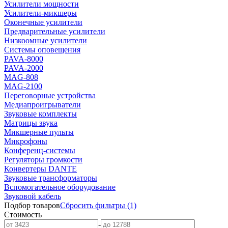
Усилители мощности
Усилители-микшеры
Оконечные усилители
Предварительные усилители
Низкоомные усилители
Системы оповещения
PAVA-8000
PAVA-2000
MAG-808
MAG-2100
Переговорные устройства
Медиапроигрыватели
Звуковые комплекты
Матрицы звука
Микшерные пульты
Микрофоны
Конференц-системы
Регуляторы громкости
Конвертеры DANTE
Звуковые трансформаторы
Вспомогательное оборудование
Звуковой кабель
Подбор товаров
Сбросить
фильтры
(1)
Стоимость
-