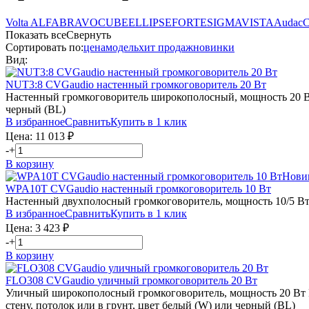
Volta
ALFA
BRAVO
CUBE
ELLIPSE
FORTE
SIGMA
VISTA
Audac
C
Показать все
Свернуть
Сортировать по:
цена
модель
хит продаж
новинки
Вид:
NUT3:8
CVGaudio
настенный громкоговоритель 20 Вт
Настенный громкоговоритель широкополосный, мощность 20 Вт
черный (BL)
В избранное
Сравнить
Купить в 1 клик
Цена:
11 013
₽
-
+
В корзину
Нови
WPA10T
CVGaudio
настенный громкоговоритель 10 Вт
Настенный двухполосный громкоговоритель, мощность 10/5 Вт (
В избранное
Сравнить
Купить в 1 клик
Цена:
3 423
₽
-
+
В корзину
FLO308
CVGaudio
уличный громкоговоритель 20 Вт
Уличный широкополосный громкоговоритель, мощность 20 Вт RMS
стену, потолок или в грунт, цвет белый (W) или черный (BL)