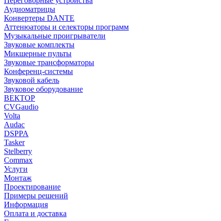
Переговорные устройства
Аудиоматрицы
Конвертеры DANTE
Аттенюаторы и селекторы программ
Музыкальные проигрыватели
Звуковые комплекты
Микшерные пульты
Звуковые трансформаторы
Конференц-системы
Звуковой кабель
Звуковое оборудование
ВЕКТОР
CVGaudio
Volta
Audac
DSPPA
Tasker
Stelberry
Commax
Услуги
Монтаж
Проектирование
Примеры решений
Информация
Оплата и доставка