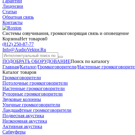
Гарантии
Лицензии
Статьи
Обратная связь
Контакты
Системы озвучивания,
громкоговорящая связь и оповещение
Корзина
Нет товаров
0
(812)
250-87-77
Info@AudioVektor.Ru
ПОДОБРАТЬ ОБОРУДОВАНИЕ
Поиск по каталогу
Главная
/
Каталог
/
Громкоговорители
/
Настенные громкоговорит
Каталог товаров
Громкоговорители
Потолочные громкоговорители
Настенные громкоговорители
Рупорные громкоговорители
Звуковые колонны
Уличные громкоговорители
Ландшафтные громкоговорители
Подвесная акустика
Низкоомная акустика
Активная акустика
Сабвуферы