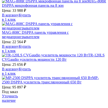
MAG-808R
DSPPA
микрофонная панель на 8 зон
Цена:
33 988
₽
В корзину
Купить
в 1 клик
MAG-808C
DSPPA
панель управления с
медиапроигрывателем
Цена:
22 564
₽
В корзину
Купить
в 1 клик
TR-120LS
CVGaudio
усилитель мощности 120 Вт
Цена:
25 656
₽
В корзину
Купить
в 1 клик
MP-
2500
DSPPA
усилитель трансляционный 650 Вт
Цена:
95 897
₽
Под заказ
Уточнить
наличие