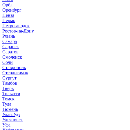
Орёл
Оренбург
Пенза
Пермь
Петрозаводск
Ростов-на-Дону
Рязань
Самара
Саранск
Саратов
Смоленск
Сочи
Ставрополь
Стерлитамак
Сургут
Тамбов
Тверь
Тольятти
Томск
Тула
Тюмень
Улан-Удэ
Ульяновск
Уфа