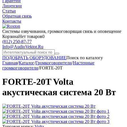
Гарантии
Лицензии
Статьи
Обратная связь
Контакты
Системы озвучивания,
громкоговорящая связь и оповещение
Корзина
Нет товаров
0
(812)
250-87-77
Info@AudioVektor.Ru
ПОДОБРАТЬ ОБОРУДОВАНИЕ
Поиск по каталогу
Главная
/
Каталог
/
Громкоговорители
/
Настенные
громкоговорители
/
FORTE-20T
FORTE-20T Volta
акустическая система 20 Вт
Торговая марка:
Volta