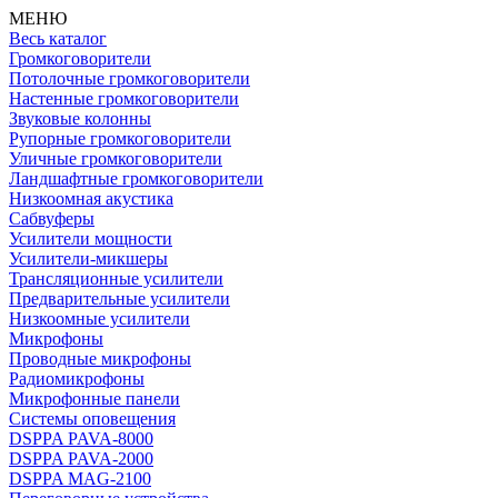
МЕНЮ
Весь каталог
Громкоговорители
Потолочные громкоговорители
Настенные громкоговорители
Звуковые колонны
Рупорные громкоговорители
Уличные громкоговорители
Ландшафтные громкоговорители
Низкоомная акустика
Сабвуферы
Усилители мощности
Усилители-микшеры
Трансляционные усилители
Предварительные усилители
Низкоомные усилители
Микрофоны
Проводные микрофоны
Радиомикрофоны
Микрофонные панели
Системы оповещения
DSPPA PAVA-8000
DSPPA PAVA-2000
DSPPA MAG-2100