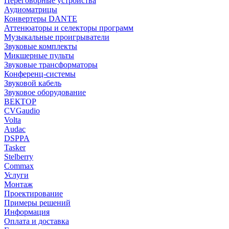
Переговорные устройства
Аудиоматрицы
Конвертеры DANTE
Аттенюаторы и селекторы программ
Музыкальные проигрыватели
Звуковые комплекты
Микшерные пульты
Звуковые трансформаторы
Конференц-системы
Звуковой кабель
Звуковое оборудование
ВЕКТОР
CVGaudio
Volta
Audac
DSPPA
Tasker
Stelberry
Commax
Услуги
Монтаж
Проектирование
Примеры решений
Информация
Оплата и доставка