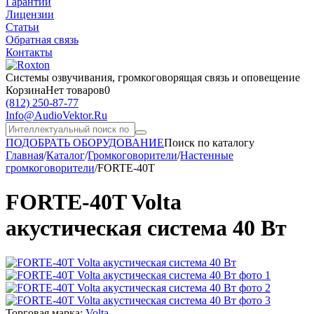
Гарантии
Лицензии
Статьи
Обратная связь
Контакты
Системы озвучивания,
громкоговорящая связь и оповещение
Корзина
Нет товаров
0
(812)
250-87-77
Info@AudioVektor.Ru
ПОДОБРАТЬ ОБОРУДОВАНИЕ
Поиск по каталогу
Главная
/
Каталог
/
Громкоговорители
/
Настенные
громкоговорители
/
FORTE-40T
FORTE-40T Volta
акустическая система 40 Вт
Торговая марка:
Volta