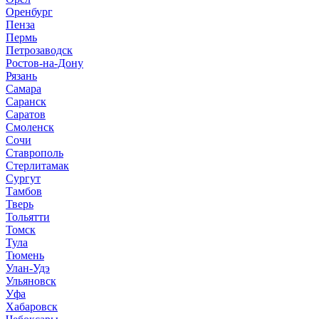
Оренбург
Пенза
Пермь
Петрозаводск
Ростов-на-Дону
Рязань
Самара
Саранск
Саратов
Смоленск
Сочи
Ставрополь
Стерлитамак
Сургут
Тамбов
Тверь
Тольятти
Томск
Тула
Тюмень
Улан-Удэ
Ульяновск
Уфа
Хабаровск