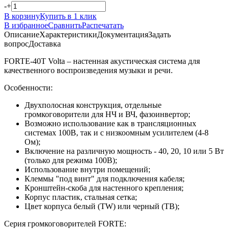
-
+
В корзину
Купить в 1 клик
В избранное
Сравнить
Распечатать
Описание
Характеристики
Документация
Задать
вопрос
Доставка
FORTE-40T Volta – настенная акустическая система для
качественного воспроизведения музыки и речи.
Особенности:
Двухполосная конструкция, отдельные
громкоговорители для НЧ и ВЧ, фазоинвертор;
Возможно использование как в трансляционных
системах 100В, так и с низкоомным усилителем (4-8
Ом);
Включение на различную мощность - 40, 20, 10 или 5 Вт
(только для режима 100В);
Использование внутри помещений;
Клеммы "под винт" для подключения кабеля;
Кронштейн-скоба для настенного крепления;
Корпус пластик, стальная сетка;
Цвет корпуса белый (TW) или черный (TB);
Серия громкоговорителей FORTE: