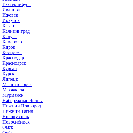
Екатеринбург
Иваново
Ижевск
Иркутск
Казань
Калининград
Калуга
Кемерово
Киров
Кострома
Краснодар
Красноярск
Курган
Курск
Липецк
Магнитогорск
Махачкала
Мурманск
Набережные Челны
Нижний Новгород
Нижний Тагил
Новокузнецк
Новосибирск
Омск
Орёл