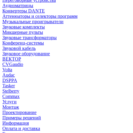
Переговорные устройства
Аудиоматрицы
Конвертеры DANTE
Аттенюаторы и селекторы программ
Музыкальные проигрыватели
Звуковые комплекты
Микшерные пульты
Звуковые трансформаторы
Конференц-системы
Звуковой кабель
Звуковое оборудование
ВЕКТОР
CVGaudio
Volta
Audac
DSPPA
Tasker
Stelberry
Commax
Услуги
Монтаж
Проектирование
Примеры решений
Информация
Оплата и доставка