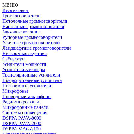
МЕНЮ
Весь каталог
Громкоговорители
Потолочные громкоговорители
Настенные громкоговорители
Звуковые колонны
Рупорные громкоговорители
Уличные громкоговорители
Ландшафтные громкоговорители
Низкоомная акустика
Сабвуферы
Усилители мощности
Усилители-микшеры
Трансляционные усилители
Предварительные усилители
Низкоомные усилители
Микрофоны
Проводные микрофоны
Радиомикрофоны
Микрофонные панели
Системы оповещения
DSPPA PAVA-8000
DSPPA PAVA-2000
DSPPA MAG-2100