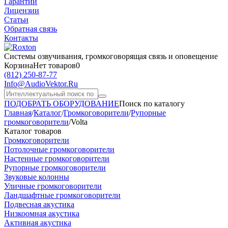
Гарантии
Лицензии
Статьи
Обратная связь
Контакты
Системы озвучивания,
громкоговорящая связь и оповещение
Корзина
Нет товаров
0
(812)
250-87-77
Info@AudioVektor.Ru
ПОДОБРАТЬ ОБОРУДОВАНИЕ
Поиск по каталогу
Главная
/
Каталог
/
Громкоговорители
/
Рупорные
громкоговорители
/
Volta
Каталог товаров
Громкоговорители
Потолочные громкоговорители
Настенные громкоговорители
Рупорные громкоговорители
Звуковые колонны
Уличные громкоговорители
Ландшафтные громкоговорители
Подвесная акустика
Низкоомная акустика
Активная акустика