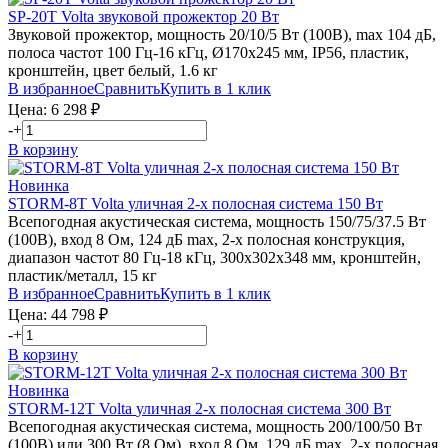
SP-20T
Volta
звуковой прожектор 20 Вт
Звуковой прожектор, мощность 20/10/5 Вт (100В), max 104 дБ,
полоса частот 100 Гц-16 кГц, Ø170х245 мм, IP56, пластик,
кронштейн, цвет белый, 1.6 кг
В избранное
Сравнить
Купить в 1 клик
Цена:
6 298
₽
-
+
В корзину
Новинка
STORM-8T
Volta
уличная 2-х полосная система 150 Вт
Всепогодная акустическая система, мощность 150/75/37.5 Вт
(100В), вход 8 Ом, 124 дБ max, 2-х полосная конструкция,
диапазон частот 80 Гц-18 кГц, 300х302х348 мм, кронштейн,
пластик/металл, 15 кг
В избранное
Сравнить
Купить в 1 клик
Цена:
44 798
₽
-
+
В корзину
Новинка
STORM-12T
Volta
уличная 2-х полосная система 300 Вт
Всепогодная акустическая система, мощность 200/100/50 Вт
(100В) или 300 Вт (8 Ом), вход 8 Ом, 129 дБ max, 2-х полосная