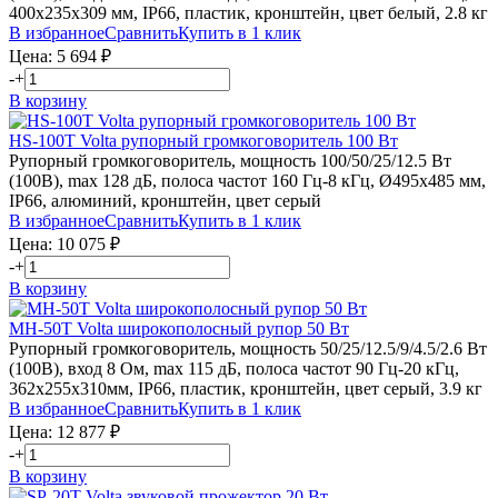
400х235х309 мм, IP66, пластик, кронштейн, цвет белый, 2.8 кг
В избранное
Сравнить
Купить в 1 клик
Цена:
5 694
₽
-
+
В корзину
HS-100T
Volta
рупорный громкоговоритель 100 Вт
Рупорный громкоговоритель, мощность 100/50/25/12.5 Вт
(100В), max 128 дБ, полоса частот 160 Гц-8 кГц, Ø495х485 мм,
IP66, алюминий, кронштейн, цвет серый
В избранное
Сравнить
Купить в 1 клик
Цена:
10 075
₽
-
+
В корзину
MH-50T
Volta
широкополосный рупор 50 Вт
Рупорный громкоговоритель, мощность 50/25/12.5/9/4.5/2.6 Вт
(100В), вход 8 Ом, max 115 дБ, полоса частот 90 Гц-20 кГц,
362х255х310мм, IP66, пластик, кронштейн, цвет серый, 3.9 кг
В избранное
Сравнить
Купить в 1 клик
Цена:
12 877
₽
-
+
В корзину