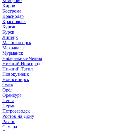
Кемерово
Киров
Кострома
Краснодар
Красноярск
Курган
Курск
Липецк
Магнитогорск
Махачкала
Мурманск
Набережные Челны
Нижний Новгород
Нижний Тагил
Новокузнецк
Новосибирск
Омск
Орёл
Оренбург
Пенза
Пермь
Петрозаводск
Ростов-на-Дону
Рязань
Самара