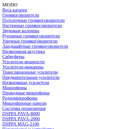
МЕНЮ
Весь каталог
Громкоговорители
Потолочные громкоговорители
Настенные громкоговорители
Звуковые колонны
Рупорные громкоговорители
Уличные громкоговорители
Ландшафтные громкоговорители
Низкоомная акустика
Сабвуферы
Усилители мощности
Усилители-микшеры
Трансляционные усилители
Предварительные усилители
Низкоомные усилители
Микрофоны
Проводные микрофоны
Радиомикрофоны
Микрофонные панели
Системы оповещения
DSPPA PAVA-8000
DSPPA PAVA-2000
DSPPA MAG-2100