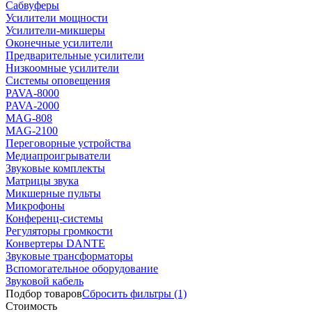
Сабвуферы
Усилители мощности
Усилители-микшеры
Оконечные усилители
Предварительные усилители
Низкоомные усилители
Системы оповещения
PAVA-8000
PAVA-2000
MAG-808
MAG-2100
Переговорные устройства
Медиапроигрыватели
Звуковые комплекты
Матрицы звука
Микшерные пульты
Микрофоны
Конференц-системы
Регуляторы громкости
Конвертеры DANTE
Звуковые трансформаторы
Вспомогательное оборудование
Звуковой кабель
Подбор товаров
Сбросить
фильтры
(1)
Стоимость