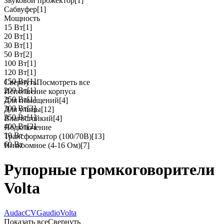
Звуковой прожектор
[1]
Сабвуфер
[1]
Мощность
15 Вт
[1]
20 Вт
[1]
30 Вт
[1]
50 Вт
[2]
100 Вт
[1]
120 Вт
[1]
150 Вт
[1]
Свернуть
Посмотреть все
200 Вт
[1]
Исполнение корпуса
250 Вт
[1]
Для помещений
[4]
300 Вт
[3]
Для улицы
[12]
350 Вт
[1]
Влагостойкий
[4]
400 Вт
[2]
Подключение
10 Вт
Трансформатор (100/70В)
[13]
60 Вт
Низкоомное (4-16 Ом)
[7]
Рупорные громкоговорители
Volta
Audac
CVGaudio
Volta
Показать все
Свернуть