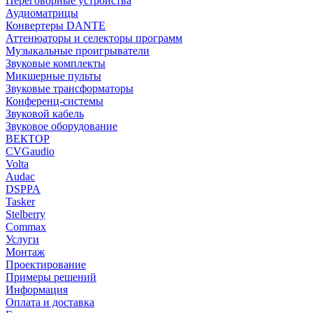
Переговорные устройства
Аудиоматрицы
Конвертеры DANTE
Аттенюаторы и селекторы программ
Музыкальные проигрыватели
Звуковые комплекты
Микшерные пульты
Звуковые трансформаторы
Конференц-системы
Звуковой кабель
Звуковое оборудование
ВЕКТОР
CVGaudio
Volta
Audac
DSPPA
Tasker
Stelberry
Commax
Услуги
Монтаж
Проектирование
Примеры решений
Информация
Оплата и доставка