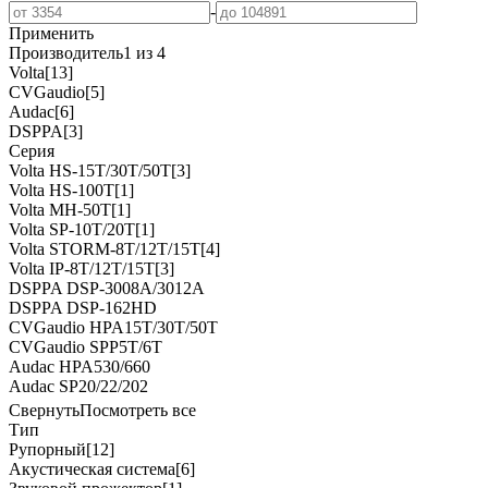
-
Применить
Производитель
1 из 4
Volta
[13]
CVGaudio
[5]
Audac
[6]
DSPPA
[3]
Серия
Volta HS-15T/30T/50T
[3]
Volta HS-100T
[1]
Volta MH-50T
[1]
Volta SP-10T/20T
[1]
Volta STORM-8T/12T/15T
[4]
Volta IP-8T/12T/15T
[3]
DSPPA DSP-3008A/3012A
DSPPA DSP-162HD
CVGaudio HPA15T/30T/50T
CVGaudio SPP5T/6T
Audac HPA530/660
Audac SP20/22/202
Свернуть
Посмотреть все
Тип
Рупорный
[12]
Акустическая система
[6]