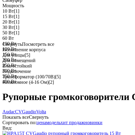
Сабвуфер
Мощность
10 Вт
[1]
15 Вт
[1]
20 Вт
[1]
30 Вт
[1]
50 Вт
[1]
60 Вт
100 Вт
Свернуть
Посмотреть все
120 Вт
Исполнение корпуса
150 Вт
Для улицы
[5]
200 Вт
Для помещений
250 Вт
Влагостойкий
300 Вт
Подключение
350 Вт
Трансформатор (100/70В)
[5]
400 Вт
Низкоомное (4-16 Ом)
[2]
Рупорные громкоговорители
Audac
CVGaudio
Volta
Показать все
Свернуть
Сортировать по:
цена
модель
хит продаж
новинки
Вид: