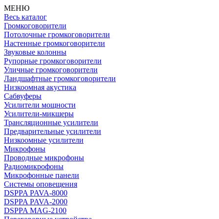
МЕНЮ
Весь каталог
Громкоговорители
Потолочные громкоговорители
Настенные громкоговорители
Звуковые колонны
Рупорные громкоговорители
Уличные громкоговорители
Ландшафтные громкоговорители
Низкоомная акустика
Сабвуферы
Усилители мощности
Усилители-микшеры
Трансляционные усилители
Предварительные усилители
Низкоомные усилители
Микрофоны
Проводные микрофоны
Радиомикрофоны
Микрофонные панели
Системы оповещения
DSPPA PAVA-8000
DSPPA PAVA-2000
DSPPA MAG-2100