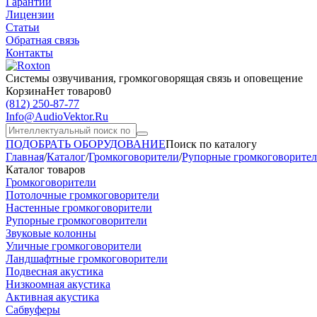
Гарантии
Лицензии
Статьи
Обратная связь
Контакты
Системы озвучивания,
громкоговорящая связь и оповещение
Корзина
Нет товаров
0
(812)
250-87-77
Info@AudioVektor.Ru
ПОДОБРАТЬ ОБОРУДОВАНИЕ
Поиск по каталогу
Главная
/
Каталог
/
Громкоговорители
/
Рупорные громкоговорите
Каталог товаров
Громкоговорители
Потолочные громкоговорители
Настенные громкоговорители
Рупорные громкоговорители
Звуковые колонны
Уличные громкоговорители
Ландшафтные громкоговорители
Подвесная акустика
Низкоомная акустика
Активная акустика
Сабвуферы