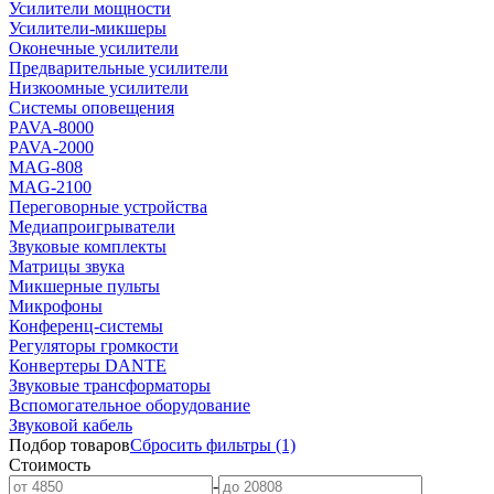
Усилители мощности
Усилители-микшеры
Оконечные усилители
Предварительные усилители
Низкоомные усилители
Системы оповещения
PAVA-8000
PAVA-2000
MAG-808
MAG-2100
Переговорные устройства
Медиапроигрыватели
Звуковые комплекты
Матрицы звука
Микшерные пульты
Микрофоны
Конференц-системы
Регуляторы громкости
Конвертеры DANTE
Звуковые трансформаторы
Вспомогательное оборудование
Звуковой кабель
Подбор товаров
Сбросить
фильтры
(1)
Стоимость
-