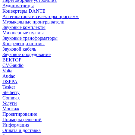
Переговорные устройства
Аудиоматрицы
Конвертеры DANTE
Аттенюаторы и селекторы программ
Музыкальные проигрыватели
Звуковые комплекты
Микшерные пульты
Звуковые трансформаторы
Конференц-системы
Звуковой кабель
Звуковое оборудование
ВЕКТОР
CVGaudio
Volta
Audac
DSPPA
Tasker
Stelberry
Commax
Услуги
Монтаж
Проектирование
Примеры решений
Информация
Оплата и доставка