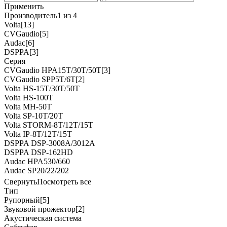
Применить
Производитель
1 из 4
Volta
[13]
CVGaudio
[5]
Audac
[6]
DSPPA
[3]
Серия
CVGaudio HPA15T/30T/50T
[3]
CVGaudio SPP5T/6T
[2]
Volta HS-15T/30T/50T
Volta HS-100T
Volta MH-50T
Volta SP-10T/20T
Volta STORM-8T/12T/15T
Volta IP-8T/12T/15T
DSPPA DSP-3008A/3012A
DSPPA DSP-162HD
Audac HPA530/660
Audac SP20/22/202
Свернуть
Посмотреть все
Тип
Рупорный
[5]
Звуковой прожектор
[2]
Акустическая система