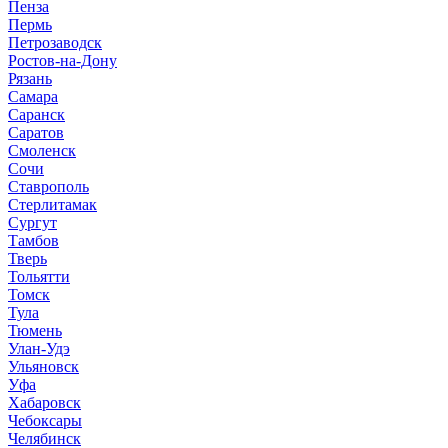
Пенза
Пермь
Петрозаводск
Ростов-на-Дону
Рязань
Самара
Саранск
Саратов
Смоленск
Сочи
Ставрополь
Стерлитамак
Сургут
Тамбов
Тверь
Тольятти
Томск
Тула
Тюмень
Улан-Удэ
Ульяновск
Уфа
Хабаровск
Чебоксары
Челябинск