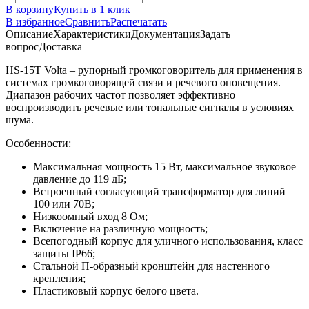
В корзину
Купить в 1 клик
В избранное
Сравнить
Распечатать
Описание
Характеристики
Документация
Задать
вопрос
Доставка
HS-15T Volta – рупорный громкоговоритель для применения в
системах громкоговорящей связи и речевого оповещения.
Диапазон рабочих частот позволяет эффективно
воспроизводить речевые или тональные сигналы в условиях
шума.
Особенности:
Максимальная мощность 15 Вт, максимальное звуковое
давление до 119 дБ;
Встроенный согласующий трансформатор для линий
100 или 70В;
Низкоомный вход 8 Ом;
Включение на различную мощность;
Всепогодный корпус для уличного использования, класс
защиты IP66;
Стальной П-образный кронштейн для настенного
крепления;
Пластиковый корпус белого цвета.