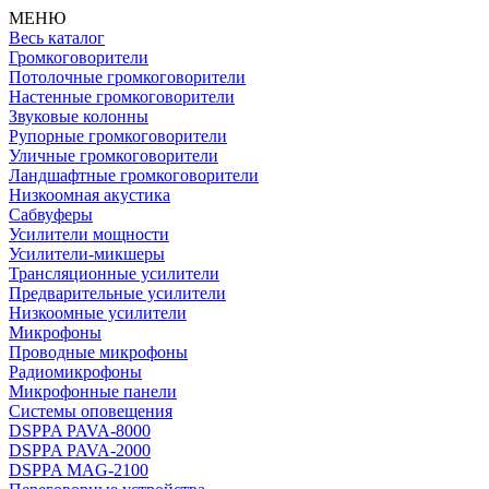
МЕНЮ
Весь каталог
Громкоговорители
Потолочные громкоговорители
Настенные громкоговорители
Звуковые колонны
Рупорные громкоговорители
Уличные громкоговорители
Ландшафтные громкоговорители
Низкоомная акустика
Сабвуферы
Усилители мощности
Усилители-микшеры
Трансляционные усилители
Предварительные усилители
Низкоомные усилители
Микрофоны
Проводные микрофоны
Радиомикрофоны
Микрофонные панели
Системы оповещения
DSPPA PAVA-8000
DSPPA PAVA-2000
DSPPA MAG-2100