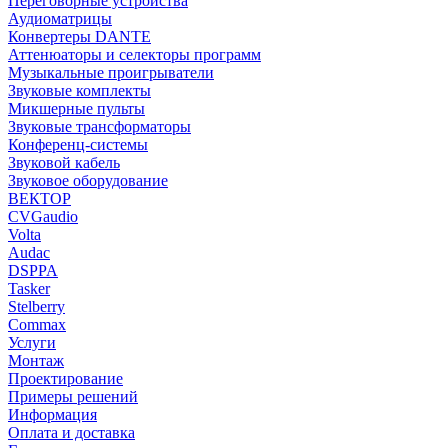
Переговорные устройства
Аудиоматрицы
Конвертеры DANTE
Аттенюаторы и селекторы программ
Музыкальные проигрыватели
Звуковые комплекты
Микшерные пульты
Звуковые трансформаторы
Конференц-системы
Звуковой кабель
Звуковое оборудование
ВЕКТОР
CVGaudio
Volta
Audac
DSPPA
Tasker
Stelberry
Commax
Услуги
Монтаж
Проектирование
Примеры решений
Информация
Оплата и доставка