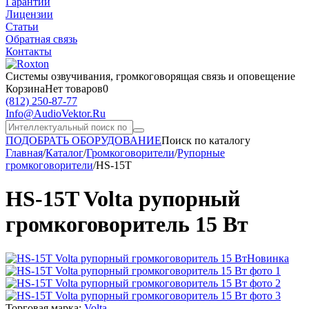
Гарантии
Лицензии
Статьи
Обратная связь
Контакты
Системы озвучивания,
громкоговорящая связь и оповещение
Корзина
Нет товаров
0
(812)
250-87-77
Info@AudioVektor.Ru
ПОДОБРАТЬ ОБОРУДОВАНИЕ
Поиск по каталогу
Главная
/
Каталог
/
Громкоговорители
/
Рупорные
громкоговорители
/
HS-15T
HS-15T Volta рупорный
громкоговоритель 15 Вт
Новинка
Торговая марка:
Volta