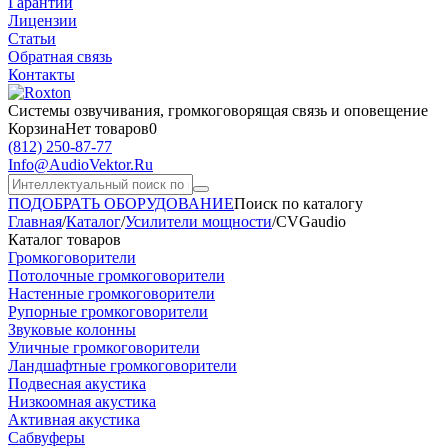
Гарантии
Лицензии
Статьи
Обратная связь
Контакты
Системы озвучивания,
громкоговорящая связь и оповещение
Корзина
Нет товаров
0
(812)
250-87-77
Info@AudioVektor.Ru
ПОДОБРАТЬ ОБОРУДОВАНИЕ
Поиск по каталогу
Главная
/
Каталог
/
Усилители мощности
/
CVGaudio
Каталог товаров
Громкоговорители
Потолочные громкоговорители
Настенные громкоговорители
Рупорные громкоговорители
Звуковые колонны
Уличные громкоговорители
Ландшафтные громкоговорители
Подвесная акустика
Низкоомная акустика
Активная акустика
Сабвуферы