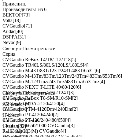
Применить
Производитель
1 из 6
ВЕКТОР
[73]
Volta
[18]
CVGaudio
[71]
Audac
[40]
DSPPA
[31]
Nevod
[9]
Свернуть
Посмотреть все
Серия
CVGaudio ReBox T4/T8/T12/T18
[5]
CVGaudio TR40LS/80LS/120LS/180LS
[4]
CVGaudio M-43T/83T/123T/243T/483T/653T
[6]
CVGaudio M-43Tm/83Tm/123Tm/243Tm/483Tm/653Tm
[6]
CVGaudio M-123Tmz/243Tmz/483Tmz/653Tmz
[4]
CVGaudio NEXT T-LITE 40/80/120
[6]
CVGaudio MCplayer-4T/12T24T
[3]
Свернуть
Посмотреть все
CVGaudio ReBox T8-SM/R10-SM
[2]
Конструкция
CVGaudio MDA-2120/4120
[4]
АВ-класс
[44]
CVGaudio PTM-4120Dm/4240Dm
[2]
D-класс
[17]
CVGaudio PT-4120/4240
[2]
H-класс
CVGaudio PT-120/240/480/650
[4]
Каналы усиления
Clubber-350/650/1000 CVGaudio
[3]
1 канал
[32]
R-103(M)/203(M) CVGaudio
[4]
2 канала
[17]
DX-2200/4200/2600/4600 CVGaudio
[4]