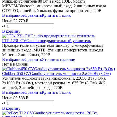
Микшер-усилитель 80 Вт, выход 100В, модуль
MP3/FM/Bluetooth, микрофонный вход, 2 линейных входа
СТЕРЕО, линейный выход, функция приоритета, 220В
В избранное
Сравнить
Купить в 1 клик
Цена:
22 779
₽
-
+
В корзину
PTP-123L
CVGaudio
предварительный усилитель
Предварительный усилитель-микшер, 2 микрофонных/3
линейных входа, MUTE, функция приоритетов, выходы
Master и 2 линейных, 220В
В избранное
Сравнить
Уточнить наличие
Нет в наличии
Clubber-650
CVGaudio
усилитель мощности 2х650 Вт (8 Ом)
Усилитель мощности звука низкоомный, 2х650 Вт (8 Ом),
2х1000 Вт (4 Ом), мостовой режим 1х1625 Вт (8 Ом), ЖК
дисплей, 2 линейных входа, 220В
В избранное
Сравнить
Купить в 1 клик
Цена:
89 588
₽
-
+
В корзину