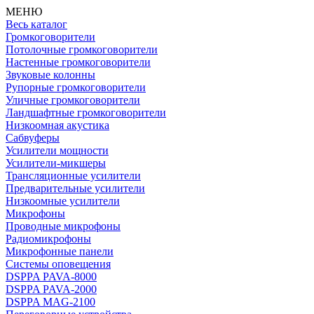
МЕНЮ
Весь каталог
Громкоговорители
Потолочные громкоговорители
Настенные громкоговорители
Звуковые колонны
Рупорные громкоговорители
Уличные громкоговорители
Ландшафтные громкоговорители
Низкоомная акустика
Сабвуферы
Усилители мощности
Усилители-микшеры
Трансляционные усилители
Предварительные усилители
Низкоомные усилители
Микрофоны
Проводные микрофоны
Радиомикрофоны
Микрофонные панели
Системы оповещения
DSPPA PAVA-8000
DSPPA PAVA-2000
DSPPA MAG-2100