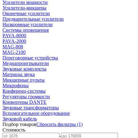
Усилители мощности
Усилители-микшеры
Оконечные усилители
Предварительные усилители
Низкоомные усилители
Системы оповещения
PAVA-8000
PAVA-2000
MAG-808
MAG-2100
Переговорные устройства
Медиапроигрыватели
Звуковые комплекты
Матрицы звука
Микшерные пульты
Микрофоны
Конференц-системы
Регуляторы громкости
Конвертеры DANTE
Звуковые трансформаторы
Вспомогательное оборудование
Звуковой кабель
Подбор товаров
Сбросить
фильтры
(1)
Стоимость
-