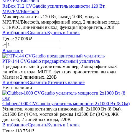
ReBox T12
CVGaudio
усилитель мощности 120 Вт,
MP3/FM/Bluetooth
Микшер-усилитель 120 Вт, выход 100В, модуль
MP3/FM/Bluetooth, микрофонный вход, 2 линейных входа
СТЕРЕО, линейный выход, функция приоритета, 220В
В избранное
Сравнить
Купить в 1 клик
Цена:
27 006
₽
-
+
В корзину
PTP-144
CVGaudio
предварительный усилитель
Предварительный усилитель-микшер, 2 микрофонных/3
линейных входа, MUTE, функция приоритетов, выходы
Master и 2 линейных, 220В
В избранное
Сравнить
Уточнить наличие
Нет в наличии
Clubber-1000
CVGaudio
усилитель мощности 2х1000 Вт (8 Ом)
Усилитель мощности звука низкоомный, 2х1000 Вт (8 Ом),
2х1500 Вт (4 Ом), мостовой режим 1х2500 Вт (8 Ом), ЖК
дисплей, 2 линейных входа, 220В
В избранное
Сравнить
Купить в 1 клик
Цена:
118 754
₽