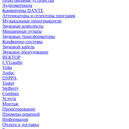
Переговорные устройства
Аудиоматрицы
Конвертеры DANTE
Аттенюаторы и селекторы программ
Музыкальные проигрыватели
Звуковые комплекты
Микшерные пульты
Звуковые трансформаторы
Конференц-системы
Звуковой кабель
Звуковое оборудование
ВЕКТОР
CVGaudio
Volta
Audac
DSPPA
Tasker
Stelberry
Commax
Услуги
Монтаж
Проектирование
Примеры решений
Информация
Оплата и доставка