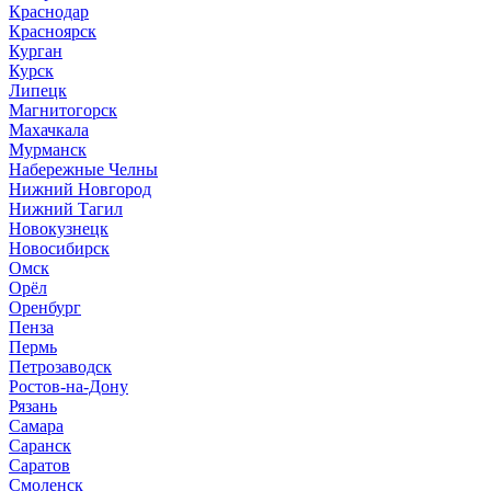
Краснодар
Красноярск
Курган
Курск
Липецк
Магнитогорск
Махачкала
Мурманск
Набережные Челны
Нижний Новгород
Нижний Тагил
Новокузнецк
Новосибирск
Омск
Орёл
Оренбург
Пенза
Пермь
Петрозаводск
Ростов-на-Дону
Рязань
Самара
Саранск
Саратов
Смоленск