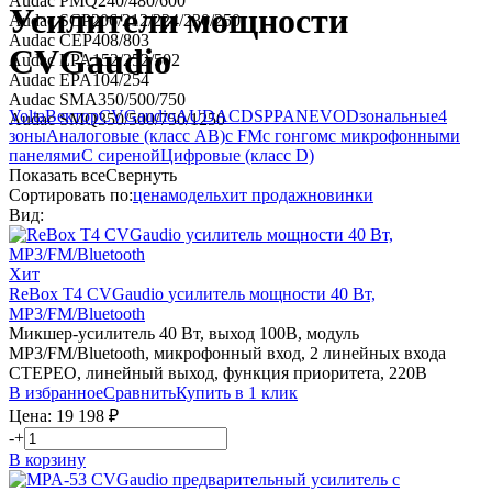
Audac PMQ240/480/600
Усилители мощности
Audac SCP206/212/224/230/250
Audac CEP408/803
CVGaudio
Audac EPA152/252/502
Audac EPA104/254
Audac SMA350/500/750
Volta
Вектор
CVGaudio
AUDAC
DSPPA
NEVOD
зональные
4
Audac SMQ350/500/750/1250
зоны
Аналоговые (класс AB)
с FM
с гонгом
с микрофонными
панелями
С сиреной
Цифровые (класс D)
Показать все
Свернуть
Сортировать по:
цена
модель
хит продаж
новинки
Вид:
Хит
ReBox T4
CVGaudio
усилитель мощности 40 Вт,
MP3/FM/Bluetooth
Микшер-усилитель 40 Вт, выход 100В, модуль
MP3/FM/Bluetooth, микрофонный вход, 2 линейных входа
СТЕРЕО, линейный выход, функция приоритета, 220В
В избранное
Сравнить
Купить в 1 клик
Цена:
19 198
₽
-
+
В корзину