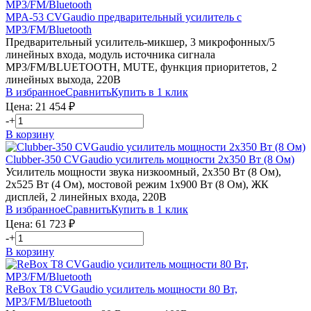
MPA-53
CVGaudio
предварительный усилитель с
MP3/FM/Bluetooth
Предварительный усилитель-микшер, 3 микрофонных/5
линейных входа, модуль источника сигнала
MP3/FM/BLUETOOTH, MUTE, функция приоритетов, 2
линейных выхода, 220В
В избранное
Сравнить
Купить в 1 клик
Цена:
21 454
₽
-
+
В корзину
Clubber-350
CVGaudio
усилитель мощности 2х350 Вт (8 Ом)
Усилитель мощности звука низкоомный, 2х350 Вт (8 Ом),
2х525 Вт (4 Ом), мостовой режим 1х900 Вт (8 Ом), ЖК
дисплей, 2 линейных входа, 220В
В избранное
Сравнить
Купить в 1 клик
Цена:
61 723
₽
-
+
В корзину
ReBox T8
CVGaudio
усилитель мощности 80 Вт,
MP3/FM/Bluetooth