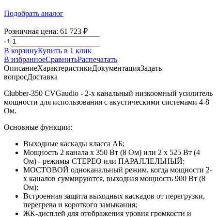
Подобрать аналог
Розничная цена:
61 723
₽
-
+
В корзину
Купить в 1 клик
В избранное
Сравнить
Распечатать
Описание
Характеристики
Документация
Задать
вопрос
Доставка
Clubber-350 CVGaudio - 2-х канальный низкоомный усилитель
мощности для использования с акустическими системами 4-8
Ом.
Основные функции:
Выходные каскады класса АБ;
Мощность 2 канала х 350 Вт (8 Ом) или 2 х 525 Вт (4
Ом) - режимы СТЕРЕО или ПАРАЛЛЕЛЬНЫЙ;
МОСТОВОЙ одноканальный режим, когда мощности 2-
х каналов суммируются, выходная мощность 900 Вт (8
Ом);
Встроенная защита выходных каскадов от перегрузки,
перегрева и короткого замыкания;
ЖК-дисплей для отображения уровня громкости и