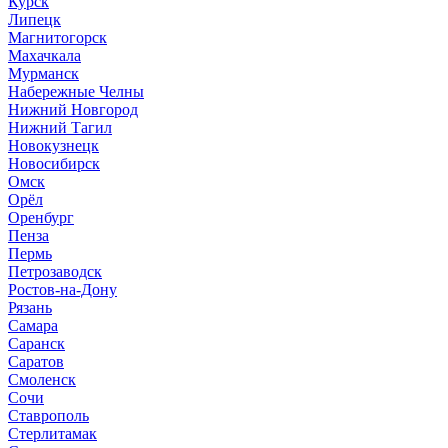
Курск
Липецк
Магнитогорск
Махачкала
Мурманск
Набережные Челны
Нижний Новгород
Нижний Тагил
Новокузнецк
Новосибирск
Омск
Орёл
Оренбург
Пенза
Пермь
Петрозаводск
Ростов-на-Дону
Рязань
Самара
Саранск
Саратов
Смоленск
Сочи
Ставрополь
Стерлитамак