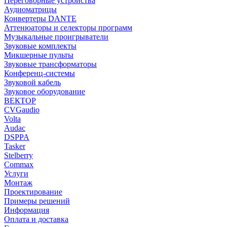
Переговорные устройства
Аудиоматрицы
Конвертеры DANTE
Аттенюаторы и селекторы программ
Музыкальные проигрыватели
Звуковые комплекты
Микшерные пульты
Звуковые трансформаторы
Конференц-системы
Звуковой кабель
Звуковое оборудование
ВЕКТОР
CVGaudio
Volta
Audac
DSPPA
Tasker
Stelberry
Commax
Услуги
Монтаж
Проектирование
Примеры решений
Информация
Оплата и доставка