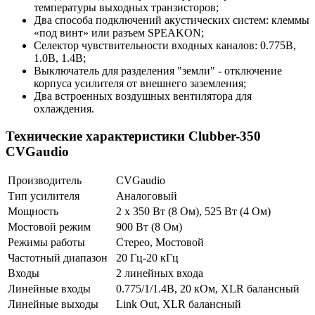
температуры выходных транзисторов;
Два способа подключений акустических систем: клеммы
«под винт» или разъем SPEAKON;
Селектор чувствительности входных каналов: 0.775В,
1.0В, 1.4В;
Выключатель для разделения "земли" - отключение
корпуса усилителя от внешнего заземления;
Два встроенных воздушных вентилятора для
охлаждения.
Технические характеристики Clubber-350
CVGaudio
Производитель
CVGaudio
Тип усилителя
Аналоговый
Мощность
2 х 350 Вт (8 Ом), 525 Вт (4 Ом)
Мостовой режим
900 Вт (8 Ом)
Режимы работы
Стерео, Мостовой
Частотный диапазон
20 Гц-20 кГц
Входы
2 линейных входа
Линейные входы
0.775/1/1.4В, 20 кОм, XLR балансный
Линейные выходы
Link Out, XLR балансный