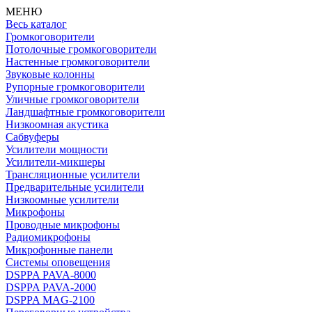
МЕНЮ
Весь каталог
Громкоговорители
Потолочные громкоговорители
Настенные громкоговорители
Звуковые колонны
Рупорные громкоговорители
Уличные громкоговорители
Ландшафтные громкоговорители
Низкоомная акустика
Сабвуферы
Усилители мощности
Усилители-микшеры
Трансляционные усилители
Предварительные усилители
Низкоомные усилители
Микрофоны
Проводные микрофоны
Радиомикрофоны
Микрофонные панели
Системы оповещения
DSPPA PAVA-8000
DSPPA PAVA-2000
DSPPA MAG-2100