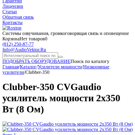
Гарантии
Лицензии
Статьи
Обратная связь
Контакты
Системы озвучивания,
громкоговорящая связь и оповещение
Корзина
Нет товаров
0
(812)
250-87-77
Info@AudioVektor.Ru
ПОДОБРАТЬ ОБОРУДОВАНИЕ
Поиск по каталогу
Главная
/
Каталог
/
Усилители мощности
/
Низкоомные
усилители
/
Clubber-350
Clubber-350 CVGaudio
усилитель мощности 2х350
Вт (8 Ом)