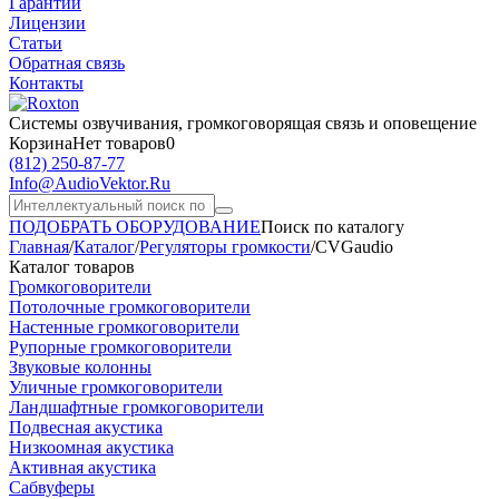
Гарантии
Лицензии
Статьи
Обратная связь
Контакты
Системы озвучивания,
громкоговорящая связь и оповещение
Корзина
Нет товаров
0
(812)
250-87-77
Info@AudioVektor.Ru
ПОДОБРАТЬ ОБОРУДОВАНИЕ
Поиск по каталогу
Главная
/
Каталог
/
Регуляторы громкости
/
CVGaudio
Каталог товаров
Громкоговорители
Потолочные громкоговорители
Настенные громкоговорители
Рупорные громкоговорители
Звуковые колонны
Уличные громкоговорители
Ландшафтные громкоговорители
Подвесная акустика
Низкоомная акустика
Активная акустика
Сабвуферы