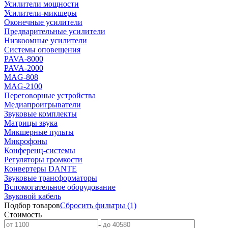
Усилители мощности
Усилители-микшеры
Оконечные усилители
Предварительные усилители
Низкоомные усилители
Системы оповещения
PAVA-8000
PAVA-2000
MAG-808
MAG-2100
Переговорные устройства
Медиапроигрыватели
Звуковые комплекты
Матрицы звука
Микшерные пульты
Микрофоны
Конференц-системы
Регуляторы громкости
Конвертеры DANTE
Звуковые трансформаторы
Вспомогательное оборудование
Звуковой кабель
Подбор товаров
Сбросить
фильтры
(1)
Стоимость
-