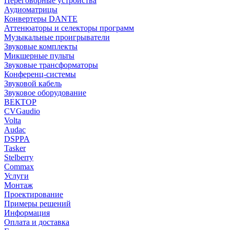
Переговорные устройства
Аудиоматрицы
Конвертеры DANTE
Аттенюаторы и селекторы программ
Музыкальные проигрыватели
Звуковые комплекты
Микшерные пульты
Звуковые трансформаторы
Конференц-системы
Звуковой кабель
Звуковое оборудование
ВЕКТОР
CVGaudio
Volta
Audac
DSPPA
Tasker
Stelberry
Commax
Услуги
Монтаж
Проектирование
Примеры решений
Информация
Оплата и доставка