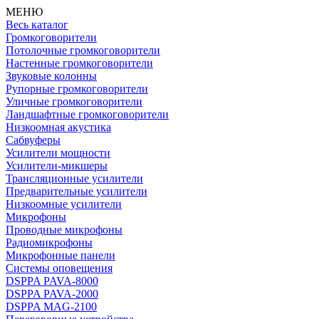
МЕНЮ
Весь каталог
Громкоговорители
Потолочные громкоговорители
Настенные громкоговорители
Звуковые колонны
Рупорные громкоговорители
Уличные громкоговорители
Ландшафтные громкоговорители
Низкоомная акустика
Сабвуферы
Усилители мощности
Усилители-микшеры
Трансляционные усилители
Предварительные усилители
Низкоомные усилители
Микрофоны
Проводные микрофоны
Радиомикрофоны
Микрофонные панели
Системы оповещения
DSPPA PAVA-8000
DSPPA PAVA-2000
DSPPA MAG-2100