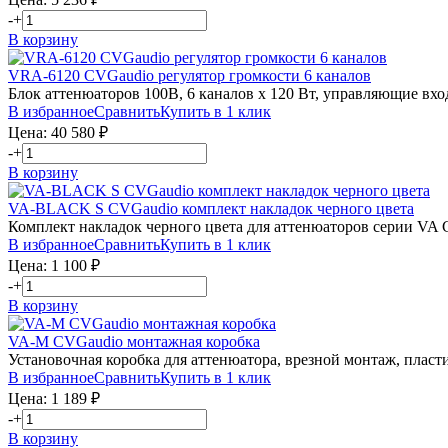
-
+
В корзину
VRA-6120
CVGaudio
регулятор громкости 6 каналов
Блок аттенюаторов 100В, 6 каналов х 120 Вт, управляющие вх
В избранное
Сравнить
Купить в 1 клик
Цена:
40 580
₽
-
+
В корзину
VA-BLACK S
CVGaudio
комплект накладок черного цвета
Комплект накладок черного цвета для аттенюаторов серии VA 
В избранное
Сравнить
Купить в 1 клик
Цена:
1 100
₽
-
+
В корзину
VA-M
CVGaudio
монтажная коробка
Установочная коробка для аттенюатора, врезной монтаж, пласти
В избранное
Сравнить
Купить в 1 клик
Цена:
1 189
₽
-
+
В корзину