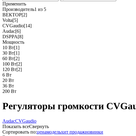
Применить
Производитель
1 из 5
ВЕКТОР
[2]
Volta
[5]
CVGaudio
[14]
Audac
[6]
DSPPA
[8]
Мощность
10 Вт
[1]
30 Вт
[1]
60 Вт
[2]
100 Вт
[2]
120 Вт
[2]
6 Вт
20 Вт
36 Вт
200 Вт
Регуляторы громкости CVGau
Audac
CVGaudio
Показать все
Свернуть
Сортировать по:
цена
модель
хит продаж
новинки