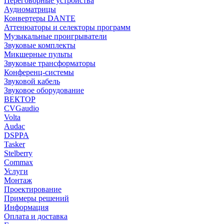
Переговорные устройства
Аудиоматрицы
Конвертеры DANTE
Аттенюаторы и селекторы программ
Музыкальные проигрыватели
Звуковые комплекты
Микшерные пульты
Звуковые трансформаторы
Конференц-системы
Звуковой кабель
Звуковое оборудование
ВЕКТОР
CVGaudio
Volta
Audac
DSPPA
Tasker
Stelberry
Commax
Услуги
Монтаж
Проектирование
Примеры решений
Информация
Оплата и доставка