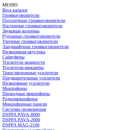
МЕНЮ
Весь каталог
Громкоговорители
Потолочные громкоговорители
Настенные громкоговорители
Звуковые колонны
Рупорные громкоговорители
Уличные громкоговорители
Ландшафтные громкоговорители
Низкоомная акустика
Сабвуферы
Усилители мощности
Усилители-микшеры
Трансляционные усилители
Предварительные усилители
Низкоомные усилители
Микрофоны
Проводные микрофоны
Радиомикрофоны
Микрофонные панели
Системы оповещения
DSPPA PAVA-8000
DSPPA PAVA-2000
DSPPA MAG-2100