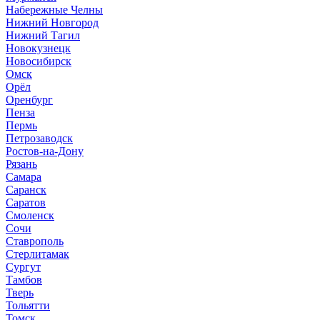
Набережные Челны
Нижний Новгород
Нижний Тагил
Новокузнецк
Новосибирск
Омск
Орёл
Оренбург
Пенза
Пермь
Петрозаводск
Ростов-на-Дону
Рязань
Самара
Саранск
Саратов
Смоленск
Сочи
Ставрополь
Стерлитамак
Сургут
Тамбов
Тверь
Тольятти
Томск