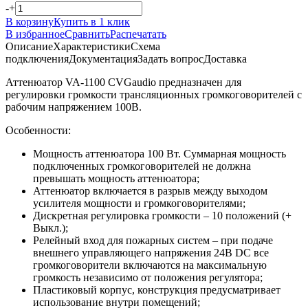
-
+
В корзину
Купить в 1 клик
В избранное
Сравнить
Распечатать
Описание
Характеристики
Схема
подключения
Документация
Задать вопрос
Доставка
Аттенюатор VA-1100 CVGaudio предназначен для
регулировки громкости трансляционных громкоговорителей с
рабочим напряжением 100В.
Особенности:
Мощность аттенюатора 100 Вт. Суммарная мощность
подключенных громкоговорителей не должна
превышать мощность аттенюатора;
Аттенюатор включается в разрыв между выходом
усилителя мощности и громкоговорителями;
Дискретная регулировка громкости – 10 положений (+
Выкл.);
Релейный вход для пожарных систем – при подаче
внешнего управляющего напряжения 24В DC все
громкоговорители включаются на максимальную
громкость независимо от положения регулятора;
Пластиковый корпус, конструкция предусматривает
использование внутри помещений;