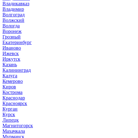
Владикавказ
Владимир
Волгоград
Волжский
Вологда
Воронеж
Грозный
Екатеринбург
Иваново
Ижевск
Иркутск
Казань
Калининград
Калуга
Кемерово
Киров
Кострома
Краснодар
Красноярск
Курган
Курск
Липецк
Магнитогорск
Махачкала
Мурманск