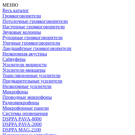
МЕНЮ
Весь каталог
Громкоговорители
Потолочные громкоговорители
Настенные громкоговорители
Звуковые колонны
Рупорные громкоговорители
Уличные громкоговорители
Ландшафтные громкоговорители
Низкоомная акустика
Сабвуферы
Усилители мощности
Усилители-микшеры
Трансляционные усилители
Предварительные усилители
Низкоомные усилители
Микрофоны
Проводные микрофоны
Радиомикрофоны
Микрофонные панели
Системы оповещения
DSPPA PAVA-8000
DSPPA PAVA-2000
DSPPA MAG-2100