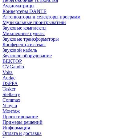
Переговорные устройства
Аудиоматрицы
Конвертеры DANTE
Аттенюаторы и селекторы программ
Музыкальные проигрыватели
Звуковые комплекты
Микшерные пульты
Звуковые трансформаторы
Конференц-системы
Звуковой кабель
Звуковое оборудование
ВЕКТОР
CVGaudio
Volta
Audac
DSPPA
Tasker
Stelberry
Commax
Услуги
Монтаж
Проектирование
Примеры решений
Информация
Оплата и доставка