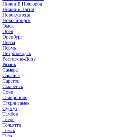
Нижний Новгород
Нижний Тагил
Новокузнецк
Новосибирск
Омск
Орёл
Оренбург
Пенза
Пермь
Петрозаводск
Ростов-на-Дону
Рязань
Самара
Саранск
Саратов
Смоленск
Сочи
Ставрополь
Стерлитамак
Сургут
Тамбов
Тверь
Тольятти
Томск
Тула