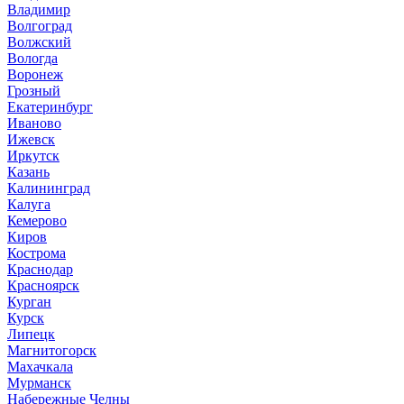
Владимир
Волгоград
Волжский
Вологда
Воронеж
Грозный
Екатеринбург
Иваново
Ижевск
Иркутск
Казань
Калининград
Калуга
Кемерово
Киров
Кострома
Краснодар
Красноярск
Курган
Курск
Липецк
Магнитогорск
Махачкала
Мурманск
Набережные Челны