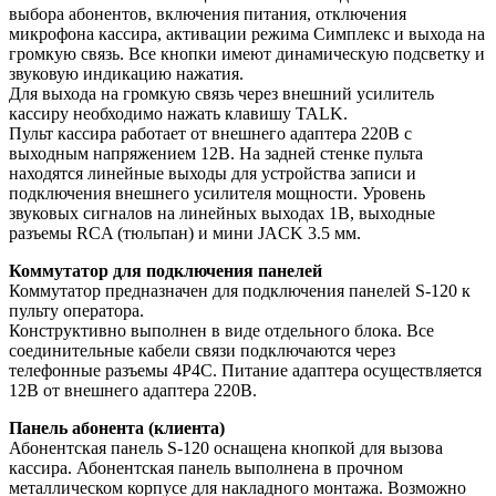
выбора абонентов, включения питания, отключения
микрофона кассира, активации режима Симплекс и выхода на
громкую связь. Все кнопки имеют динамическую подсветку и
звуковую индикацию нажатия.
Для выхода на громкую связь через внешний усилитель
кассиру необходимо нажать клавишу TALK.
Пульт кассира работает от внешнего адаптера 220В с
выходным напряжением 12В. На задней стенке пульта
находятся линейные выходы для устройства записи и
подключения внешнего усилителя мощности. Уровень
звуковых сигналов на линейных выходах 1В, выходные
разъемы RCA (тюльпан) и мини JACK 3.5 мм.
Коммутатор для подключения панелей
Коммутатор предназначен для подключения панелей S-120 к
пульту оператора.
Конструктивно выполнен в виде отдельного блока. Все
соединительные кабели связи подключаются через
телефонные разъемы 4Р4С. Питание адаптера осуществляется
12В от внешнего адаптера 220В.
Панель абонента (клиента)
Абонентская панель S-120 оснащена кнопкой для вызова
кассира. Абонентская панель выполнена в прочном
металлическом корпусе для накладного монтажа. Возможно