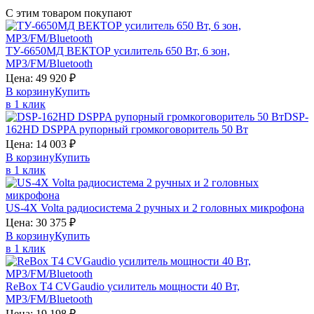
С этим товаром покупают
ТУ-6650МД
ВЕКТОР
усилитель 650 Вт, 6 зон,
MP3/FM/Bluetooth
Цена:
49 920
₽
В корзину
Купить
в 1 клик
DSP-
162HD
DSPPA
рупорный громкоговоритель 50 Вт
Цена:
14 003
₽
В корзину
Купить
в 1 клик
US-4X
Volta
радиосистема 2 ручных и 2 головных микрофона
Цена:
30 375
₽
В корзину
Купить
в 1 клик
ReBox T4
CVGaudio
усилитель мощности 40 Вт,
MP3/FM/Bluetooth
Цена:
19 198
₽