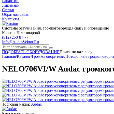
Гарантии
Лицензии
Статьи
Обратная связь
Контакты
Системы озвучивания,
громкоговорящая связь и оповещение
Корзина
Нет товаров
0
(812)
250-87-77
Info@AudioVektor.Ru
ПОДОБРАТЬ ОБОРУДОВАНИЕ
Поиск по каталогу
Главная
/
Каталог
/
Громкоговорители
/
Потолочные громкоговори
NELO706VI/W Audac громкогов
Торговая марка:
Audac
Краткое описание: