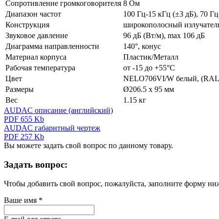
Сопротивление громкоговорителя
8 Ом
Диапазон частот
100 Гц-15 кГц (±3 дБ), 70 Гц
Конструкция
широкополосный излучатель
Звуковое давление
96 дБ (Вт/м), max 106 дБ
Диаграмма направленности
140°, конус
Материал корпуса
Пластик/Металл
Рабочая температура
от -15 до +55°C
Цвет
NELO706VI/W белый, (RAL9
Размеры
Ø206.5 х 95 мм
Вес
1.15 кг
AUDAC описание (английский)
PDF 655 Kb
AUDAC габаритный чертеж
PDF 257 Kb
Вы можете задать свой вопрос по данному товару.
Задать вопрос:
Чтобы добавить свой вопрос, пожалуйста, заполните форму ни
Ваше имя
*