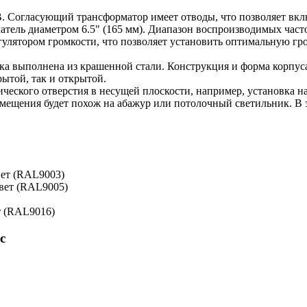
 Согласующий трансформатор имеет отводы, что позволяет включ
ель диаметром 6.5" (165 мм). Диапазон воспроизводимых частот
лятором громкости, что позволяет установить оптимальную гро
а выполнена из крашенной стали. Конструкция и форма корпуса
рытой, так и открытой.
ического отверстия в несущей плоскости, например, установка н
омещения будет похож на абажур или потолочный светильник. В 
вет (RAL9003)
цвет (RAL9005)
т (RAL9016)
c