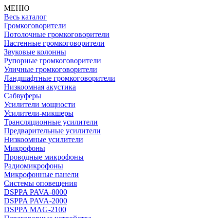
МЕНЮ
Весь каталог
Громкоговорители
Потолочные громкоговорители
Настенные громкоговорители
Звуковые колонны
Рупорные громкоговорители
Уличные громкоговорители
Ландшафтные громкоговорители
Низкоомная акустика
Сабвуферы
Усилители мощности
Усилители-микшеры
Трансляционные усилители
Предварительные усилители
Низкоомные усилители
Микрофоны
Проводные микрофоны
Радиомикрофоны
Микрофонные панели
Системы оповещения
DSPPA PAVA-8000
DSPPA PAVA-2000
DSPPA MAG-2100