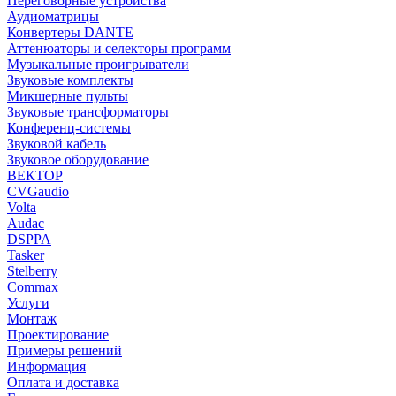
Переговорные устройства
Аудиоматрицы
Конвертеры DANTE
Аттенюаторы и селекторы программ
Музыкальные проигрыватели
Звуковые комплекты
Микшерные пульты
Звуковые трансформаторы
Конференц-системы
Звуковой кабель
Звуковое оборудование
ВЕКТОР
CVGaudio
Volta
Audac
DSPPA
Tasker
Stelberry
Commax
Услуги
Монтаж
Проектирование
Примеры решений
Информация
Оплата и доставка