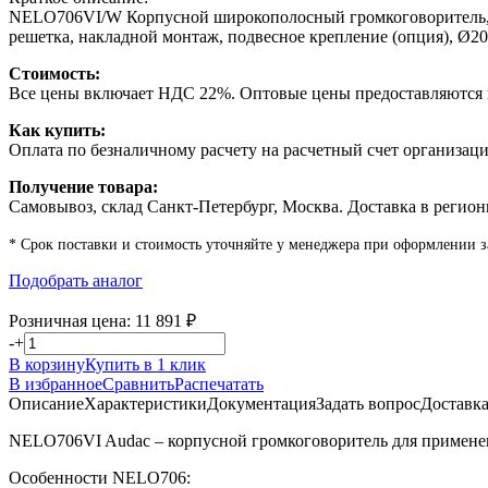
NELO706VI/W Корпусной широкополосный громкоговоритель, мощн
решетка, накладной монтаж, подвесное крепление (опция), Ø2
Стоимость:
Все цены включает НДС 22%. Оптовые цены предоставляются п
Как купить:
Оплата по безналичному расчету на расчетный счет организаци
Получение товара:
Самовывоз, склад Санкт-Петербург, Москва. Доставка в регион
* Срок поставки и стоимость уточняйте у менеджера при оформлении з
Подобрать аналог
Розничная цена:
11 891
₽
-
+
В корзину
Купить в 1 клик
В избранное
Сравнить
Распечатать
Описание
Характеристики
Документация
Задать вопрос
Доставк
NELO706VI Audac – корпусной громкоговоритель для применен
Особенности NELO706: