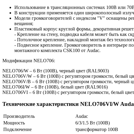
Использование в трансляционных системах 100В или 70В.
В конструкции применяется один широкополосный излучат
Модели громкоговорителей с индексом "V" оснащены регу
вещания;
Пластиковый корпус круглой формы, декоративная решетк
- Крепление на стену, подводка кабеля может быть как ск
- Потолочное крепление, накладной монтаж без технолог
- Подвесное крепление. Громкоговоритель в интерьере п
монтажного комплекта CSK100 от Audac.
Модификации NELO706:
NELO706/W – 6 Вт (100В), черный цвет (RAL9003)
NELO706V/W – 6 Вт (100В) с регулятором громкости, белый ц
NELO706V/B – 6 Вт (100В) с регулятором громкости, черный 
NELO706I/W – 6 Вт (100В), белый цвет (RAL9016)
NELO706VI – 6 Вт (100В) с регулятором громкости, белый цве
Технические характеристики NELO706VI/W Auda
Производитель
Audac
Мощность
6/3/1.5 Вт (100В)
Подключение
трансформатор 100В