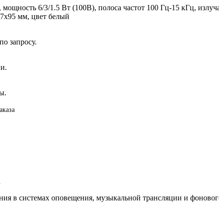
ость 6/3/1.5 Вт (100В), полоса частот 100 Гц-15 кГц, излучате
07х95 мм, цвет белый
о запросу.
и.
ы.
аказа
а
ия в системах оповещения, музыкальной трансляции и фонового