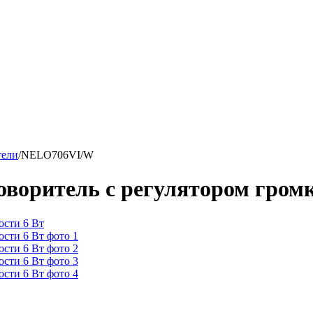
тели
/
NELO706VI/W
оритель с регулятором громк