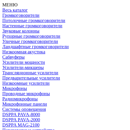
МЕНЮ
Весь каталог
Громкоговорители
Потолочные громкоговорители
Настенные громкоговорители
Звуковые колонны
Рупорные громкоговорители
Уличные громкоговорители
Ландшафтные громкоговорители
Низкоомная акустика
Сабвуферы
Усилители мощности
Усилители-микшеры
Трансляционные усилители
Предварительные усилители
Низкоомные усилители
Микрофоны
Проводные микрофоны
Радиомикрофоны
Микрофонные панели
Системы оповещения
DSPPA PAVA-8000
DSPPA PAVA-2000
DSPPA MAG-2100