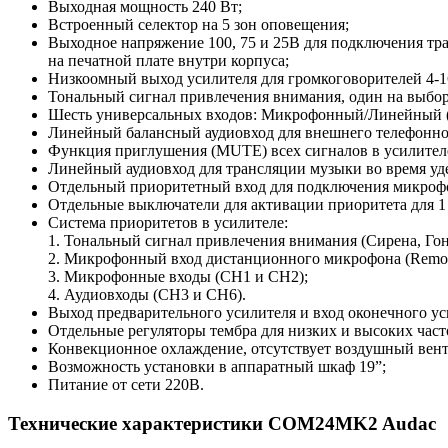
Выходная мощность 240 Вт;
Встроенный селектор на 5 зон оповещения;
Выходное напряжение 100, 75 и 25В для подключения т
на печатной плате внутри корпуса;
Низкоомный выход усилителя для громкоговорителей 4-1
Тональный сигнал привлечения внимания, один на выбор:
Шесть универсальных входов: Микрофонный/Линейный 
Линейный балансный аудиовход для внешнего телефонног
Функция приглушения (MUTE) всех сигналов в усилителе
Линейный аудиовход для трансляции музыки во время у
Отдельный приоритетный вход для подключения микрофо
Отдельные выключатели для активации приоритета для 1 
Система приоритетов в усилителе:
1. Тональный сигнал привлечения внимания (Сирена, Гон
2. Микрофонный вход дистанционного микрофона (Remot
3. Микрофонные входы (CH1 и CH2);
4. Аудиовходы (CH3 и CH6).
Выход предварительного усилителя и вход оконечного у
Отдельные регуляторы тембра для низких и высоких част
Конвекционное охлаждение, отсутствует воздушный вент
Возможность установки в аппаратный шкаф 19”;
Питание от сети 220В.
Технические характеристики COM24MK2 Audac