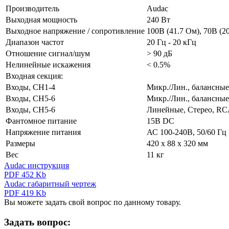
Производитель
Audac
Выходная мощность
240 Вт
Выходное напряжение / сопротивление
100В (41.7 Ом), 70В (20
Диапазон частот
20 Гц - 20 кГц
Отношение сигнал/шум
> 90 дБ
Нелинейные искажения
< 0.5%
Входная секция:
Входы, CH1-4
Микр./Лин., балансные
Входы, CH5-6
Микр./Лин., балансные,
Входы, CH5-6
Линейные, Стерео, RCA
Фантомное питание
15В DC
Напряжение питания
АС 100-240В, 50/60 Гц
Размеры
420 х 88 х 320 мм
Вес
11 кг
Audac инструкция
PDF 452 Kb
Audac габаритный чертеж
PDF 419 Kb
Вы можете задать свой вопрос по данному товару.
Задать вопрос: