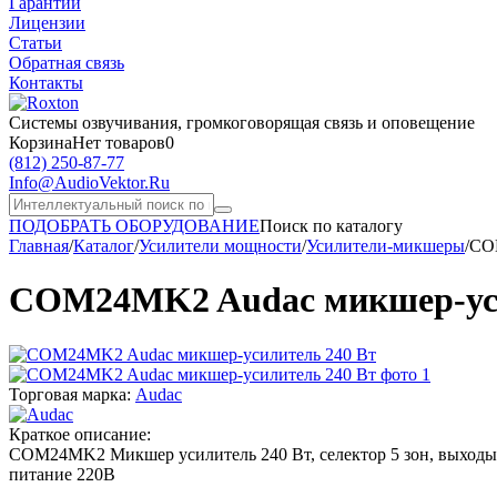
Гарантии
Лицензии
Статьи
Обратная связь
Контакты
Системы озвучивания,
громкоговорящая связь и оповещение
Корзина
Нет товаров
0
(812)
250-87-77
Info@AudioVektor.Ru
ПОДОБРАТЬ ОБОРУДОВАНИЕ
Поиск по каталогу
Главная
/
Каталог
/
Усилители мощности
/
Усилители-микшеры
/
CO
COM24MK2 Audac микшер-уси
Торговая марка:
Audac
Краткое описание:
COM24MK2 Микшер усилитель 240 Вт, селектор 5 зон, выходы 
питание 220В