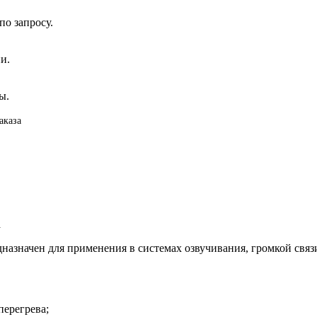
о запросу.
и.
ы.
аказа
а
значен для применения в системах озвучивания, громкой связи
перегрева;