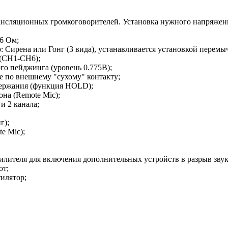
рансляционных громкоговорителей. Установка нужного напряже
6 Ом;
 Сирена или Гонг (3 вида), устанавливается установкой перемыч
(CH1-CH6);
о пейджинга (уровень 0.775В);
 по внешнему "сухому" контакту;
держания (функция HOLD);
на (Remote Mic);
и 2 канала;
г);
e Mic);
силителя для включения дополнительных устройств в разрыв зв
от;
илятор;