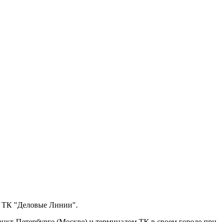
з ТК "Деловые Линии".
анкт-Петербурге (Москве) и терминалом ТК в своем городе при