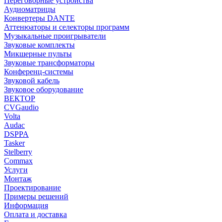
Переговорные устройства
Аудиоматрицы
Конвертеры DANTE
Аттенюаторы и селекторы программ
Музыкальные проигрыватели
Звуковые комплекты
Микшерные пульты
Звуковые трансформаторы
Конференц-системы
Звуковой кабель
Звуковое оборудование
ВЕКТОР
CVGaudio
Volta
Audac
DSPPA
Tasker
Stelberry
Commax
Услуги
Монтаж
Проектирование
Примеры решений
Информация
Оплата и доставка