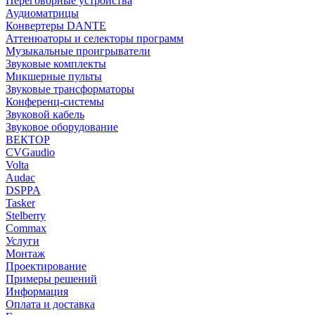
Переговорные устройства
Аудиоматрицы
Конвертеры DANTE
Аттенюаторы и селекторы программ
Музыкальные проигрыватели
Звуковые комплекты
Микшерные пульты
Звуковые трансформаторы
Конференц-системы
Звуковой кабель
Звуковое оборудование
ВЕКТОР
CVGaudio
Volta
Audac
DSPPA
Tasker
Stelberry
Commax
Услуги
Монтаж
Проектирование
Примеры решений
Информация
Оплата и доставка