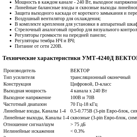
Мощность в каждом канале - 240 Вт, выходное напряжени
Линейные балансные входы и сквозные выходы линейног
Защита выходного каскада от короткого замыкания и пере
Воздушный вентилятор для охлаждения;
В комплекте крепления для установки в аппаратный шка
Стрелочный аналоговый прибор для визуального контрол
Регуляторы громкости на передней панели;
Регуляторы тембра НЧ и ВЧ;
Питание от сети 220В.
Технические характеристики УМТ-4240Д ВЕКТО
Производитель
ВЕКТОР
Тип усилителя
трансляционный оконечный
Конструкция
Цифровой, D-класс
Выходная мощность
4 канала х 240 Вт
Выходное напряжение
100В и 70В
Частотный диапазон
70 Гц-18 кГц
Линейные входы, Каналы 1-4
0.5-0.775В (3-pin Евро-блок, 
Линейные выходы, Каналы 1-4
сквозные (3-pin Евро-блок, си
Отношение сигнал/шум
> 75 дБ
Нелинейные искажения
< 0.3%