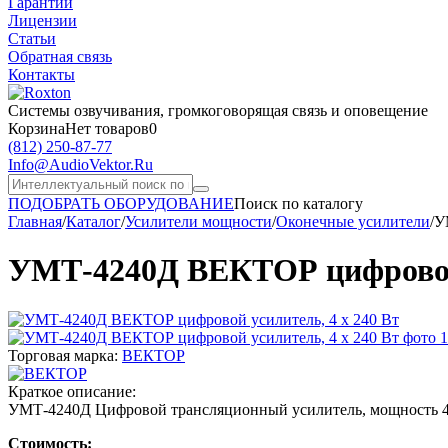
Гарантии
Лицензии
Статьи
Обратная связь
Контакты
Системы озвучивания,
громкоговорящая связь и оповещение
Корзина
Нет товаров
0
(812)
250-87-77
Info@AudioVektor.Ru
ПОДОБРАТЬ ОБОРУДОВАНИЕ
Поиск по каталогу
Главная
/
Каталог
/
Усилители мощности
/
Оконечные усилители
/
У
УМТ-4240Д ВЕКТОР цифровой 
Торговая марка:
ВЕКТОР
Краткое описание:
УМТ-4240Д Цифровой трансляционный усилитель, мощность 4 к
Стоимость: