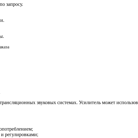
о запросу.
и.
ы.
аказа
а
трансляционных звуковых системах. Усилитель может использов
опотреблением;
 и регулировками;