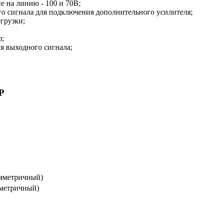
е на линию - 100 и 70В;
о сигнала для подключения дополнительного усилителя;
грузки;
ф;
я выходного сигнала;
Р
симметричный)
мметричный)