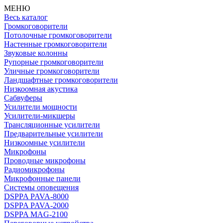
МЕНЮ
Весь каталог
Громкоговорители
Потолочные громкоговорители
Настенные громкоговорители
Звуковые колонны
Рупорные громкоговорители
Уличные громкоговорители
Ландшафтные громкоговорители
Низкоомная акустика
Сабвуферы
Усилители мощности
Усилители-микшеры
Трансляционные усилители
Предварительные усилители
Низкоомные усилители
Микрофоны
Проводные микрофоны
Радиомикрофоны
Микрофонные панели
Системы оповещения
DSPPA PAVA-8000
DSPPA PAVA-2000
DSPPA MAG-2100