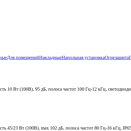
ные
Для помещений
Накладные
Напольная установка
Огнезащита
10 Вт (100В), 95 дБ, полоса частот 100 Гц-12 кГц, светодиодна
45/23 Вт (100В), max 102 дБ, полоса частот 80 Гц-16 кГц, IP65