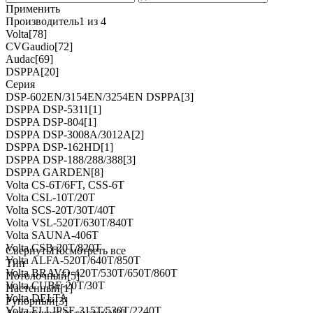
Применить
Производитель
1 из 4
Volta
[78]
CVGaudio
[72]
Audac
[69]
DSPPA
[20]
Серия
DSP-602EN/3154EN/3254EN DSPPA
[3]
DSPPA DSP-5311
[1]
DSPPA DSP-804
[1]
DSPPA DSP-3008A/3012A
[2]
DSPPA DSP-162HD
[1]
DSPPA DSP-188/288/388
[3]
DSPPA GARDEN
[8]
Volta CS-6T/6FT, CSS-6T
Volta CSL-10T/20T
Volta SCS-20T/30T/40T
Volta VSL-520T/630T/840T
Volta SAUNA-406T
Volta CSB-20T/820T
Свернуть
Посмотреть все
Volta ALFA-520T/640T/850T
Тип
Volta BRAVO-420T/530T/650T/860T
Потолочный
[5]
Volta CUBE-20T/30T
Настенный
[1]
Volta DELTA
Рупорный
[3]
Volta ELLIPSE-315T/530T/2240T