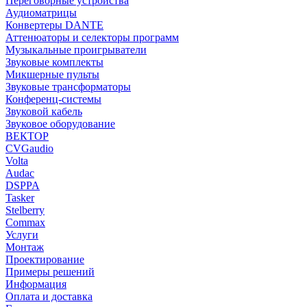
Переговорные устройства
Аудиоматрицы
Конвертеры DANTE
Аттенюаторы и селекторы программ
Музыкальные проигрыватели
Звуковые комплекты
Микшерные пульты
Звуковые трансформаторы
Конференц-системы
Звуковой кабель
Звуковое оборудование
ВЕКТОР
CVGaudio
Volta
Audac
DSPPA
Tasker
Stelberry
Commax
Услуги
Монтаж
Проектирование
Примеры решений
Информация
Оплата и доставка