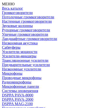
МЕНЮ
Весь каталог
Громкоговорители
Потолочные громкоговорители
Настенные громкоговорители
Звуковые колонны
Рупорные громкоговорители
Уличные громкоговорители
Ландшафтные громкоговорители
Низкоомная акустика
Сабвуферы
Усилители мощности
Усилители-микшеры
Трансляционные усилители
Предварительные усилители
Низкоомные усилители
Микрофоны
Проводные микрофоны
Радиомикрофоны
Микрофонные панели
Системы оповещения
DSPPA PAVA-8000
DSPPA PAVA-2000
DSPPA MAG-2100