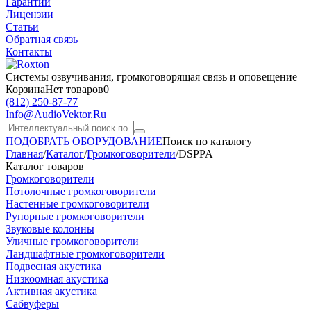
Гарантии
Лицензии
Статьи
Обратная связь
Контакты
Системы озвучивания,
громкоговорящая связь и оповещение
Корзина
Нет товаров
0
(812)
250-87-77
Info@AudioVektor.Ru
ПОДОБРАТЬ ОБОРУДОВАНИЕ
Поиск по каталогу
Главная
/
Каталог
/
Громкоговорители
/
DSPPA
Каталог товаров
Громкоговорители
Потолочные громкоговорители
Настенные громкоговорители
Рупорные громкоговорители
Звуковые колонны
Уличные громкоговорители
Ландшафтные громкоговорители
Подвесная акустика
Низкоомная акустика
Активная акустика
Сабвуферы