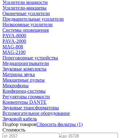
Усилители мощности
Усилители-микшеры
Оконечные усилители
Предварительные усилители
Низкоомные усилители
Системы оповещения
PAVA-8000
PAVA-2000
MAG-808
MAG-2100
Переговорные устройства
Медиапроигрыватели
Звуковые комплекты
Матрицы звука
Микшерные пульты
Микрофоны
Конференц-системы
Регуляторы громкости
Конвертеры DANTE
Звуковые трансформаторы
Вспомогательное оборудование
Звуковой кабель
Подбор товаров
Сбросить
фильтры
(1)
Стоимость
-