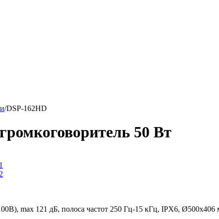
ли
/
DSP-162HD
ромкоговоритель 50 Вт
В), max 121 дБ, полоса частот 250 Гц-15 кГц, IPX6, Ø500х406 