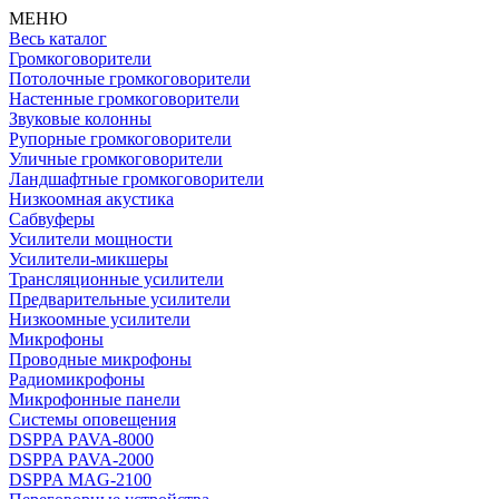
МЕНЮ
Весь каталог
Громкоговорители
Потолочные громкоговорители
Настенные громкоговорители
Звуковые колонны
Рупорные громкоговорители
Уличные громкоговорители
Ландшафтные громкоговорители
Низкоомная акустика
Сабвуферы
Усилители мощности
Усилители-микшеры
Трансляционные усилители
Предварительные усилители
Низкоомные усилители
Микрофоны
Проводные микрофоны
Радиомикрофоны
Микрофонные панели
Системы оповещения
DSPPA PAVA-8000
DSPPA PAVA-2000
DSPPA MAG-2100