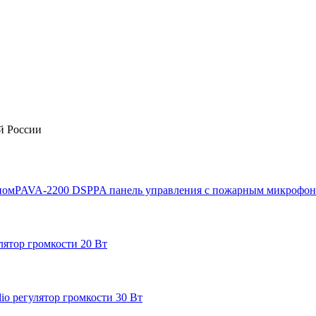
й России
PAVA-2200
DSPPA
панель управления с пожарным микрофо
лятор громкости 20 Вт
io
регулятор громкости 30 Вт