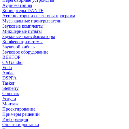
Переговорные устройства
Аудиоматрицы
Конвертеры DANTE
Аттенюаторы и селекторы программ
Музыкальные проигрыватели
Звуковые комплекты
Микшерные пульты
Звуковые трансформаторы
Конференц-системы
Звуковой кабель
Звуковое оборудование
ВЕКТОР
CVGaudio
Volta
Audac
DSPPA
Tasker
Stelberry
Commax
Услуги
Монтаж
Проектирование
Примеры решений
Информация
Оплата и доставка