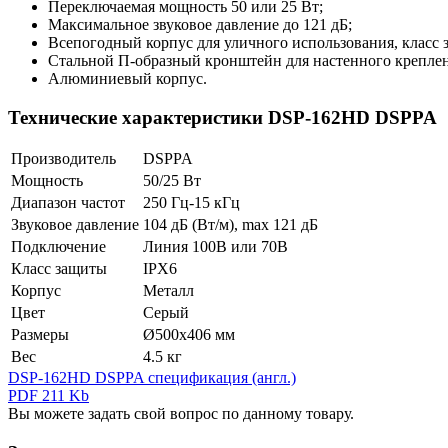
Переключаемая мощность 50 или 25 Вт;
Максимальное звуковое давление до 121 дБ;
Всепогодный корпус для уличного использования, класс 
Стальной П-образный кронштейн для настенного креплен
Алюминиевый корпус.
Технические характеристики DSP-162HD DSPPA
Производитель
DSPPA
Мощность
50/25 Вт
Диапазон частот
250 Гц-15 кГц
Звуковое давление
104 дБ (Вт/м), max 121 дБ
Подключение
Линия 100В или 70В
Класс защиты
IPX6
Корпус
Металл
Цвет
Серый
Размеры
Ø500х406 мм
Вес
4.5 кг
DSP-162HD DSPPA спецификация (англ.)
PDF 211 Kb
Вы можете задать свой вопрос по данному товару.