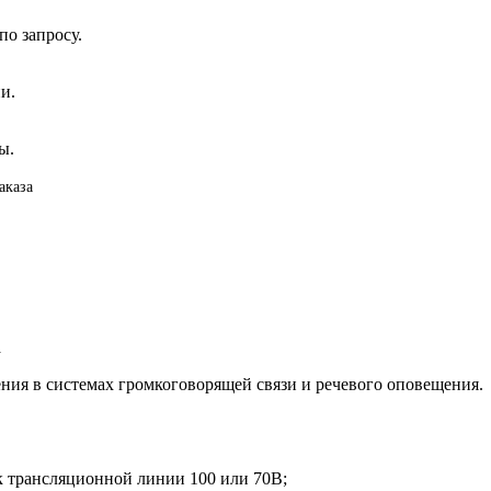
о запросу.
и.
ы.
аказа
а
ия в системах громкоговорящей связи и речевого оповещения.
 трансляционной линии 100 или 70В;