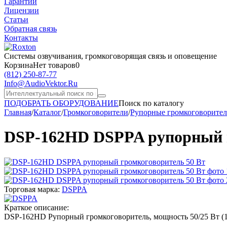
Гарантии
Лицензии
Статьи
Обратная связь
Контакты
Системы озвучивания,
громкоговорящая связь и оповещение
Корзина
Нет товаров
0
(812)
250-87-77
Info@AudioVektor.Ru
ПОДОБРАТЬ ОБОРУДОВАНИЕ
Поиск по каталогу
Главная
/
Каталог
/
Громкоговорители
/
Рупорные громкоговорите
DSP-162HD DSPPA рупорный г
Торговая марка:
DSPPA
Краткое описание:
DSP-162HD Рупорный громкоговоритель, мощность 50/25 Вт (100