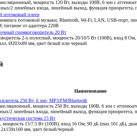
ансляционный, мощность 120 Вт, выходы 100В, 6 зон с аттенюа
нных/2 линейных входа, линейный выход, функция приоритета, п
й потоковый плеер
риминга потоковой музыки, Bluetooth, Wi-Fi, LAN, USB-порт, л
У, питание от адаптера 220В
очный громкоговоритель 20 Вт
оритель 2-х полосный, мощность 20/10/5 Вт (100В), вход 8 Ом, 
алл, Ø203х89 мм, цвет белый или черный
й
Наименование
силитель 250 Вт, 6 зон, MP3/FM/Bluetooth
ансляционный, мощность 250 Вт, выходы 100В, 6 зон с аттенюа
нных/2 линейных входа, линейный выход, функция приоритета, п
кустическая система 15 Вт
 мощность 15/7.5 Вт (100В), вход 16 Ом, 90 дБ (max 101 дБ), диап
12х159х160 мм, цвет белый/черный