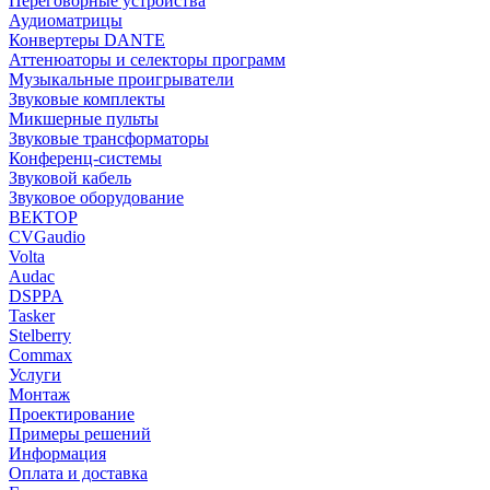
Переговорные устройства
Аудиоматрицы
Конвертеры DANTE
Аттенюаторы и селекторы программ
Музыкальные проигрыватели
Звуковые комплекты
Микшерные пульты
Звуковые трансформаторы
Конференц-системы
Звуковой кабель
Звуковое оборудование
ВЕКТОР
CVGaudio
Volta
Audac
DSPPA
Tasker
Stelberry
Commax
Услуги
Монтаж
Проектирование
Примеры решений
Информация
Оплата и доставка