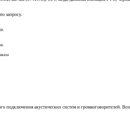
о запросу.
и.
ы.
аказа
а
ого подключения акустических систем и громкоговорителей. В