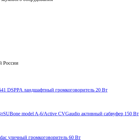
й России
641
DSPPA
ландшафтный громкоговоритель 20 Вт
SUBone model A-6/Active
CVGaudio
активный сабвуфер 150 Вт
dac
уличный громкоговоритель 60 Вт