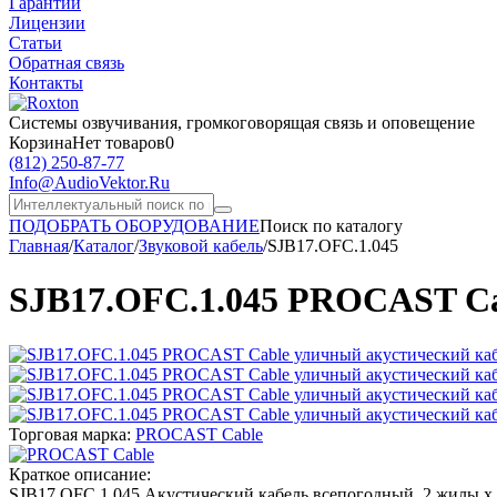
Гарантии
Лицензии
Статьи
Обратная связь
Контакты
Системы озвучивания,
громкоговорящая связь и оповещение
Корзина
Нет товаров
0
(812)
250-87-77
Info@AudioVektor.Ru
ПОДОБРАТЬ ОБОРУДОВАНИЕ
Поиск по каталогу
Главная
/
Каталог
/
Звуковой кабель
/
SJB17.OFC.1.045
SJB17.OFC.1.045 PROCAST Ca
Торговая марка:
PROCAST Cable
Краткое описание:
SJB17.OFC.1.045 Акустический кабель всепогодный, 2 жилы х 1