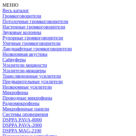
МЕНЮ
Весь каталог
Громкоговорители
Потолочные громкоговорители
Настенные громкоговорители
Звуковые колонны
Рупорные громкоговорители
Уличные громкоговорители
Ландшафтные громкоговорители
Низкоомная акустика
Сабвуферы
Усилители мощности
Усилители-микшеры
Трансляционные усилители
Предварительные усилители
Низкоомные усилители
Микрофоны
Проводные микрофоны
Радиомикрофоны
Микрофонные панели
Системы оповещения
DSPPA PAVA-8000
DSPPA PAVA-2000
DSPPA MAG-2100