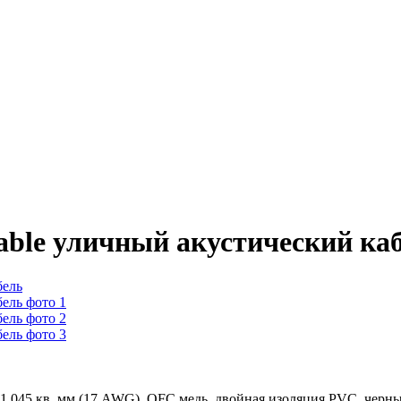
ble уличный акустический ка
.045 кв. мм (17 AWG), OFC медь, двойная изоляция PVC, черный