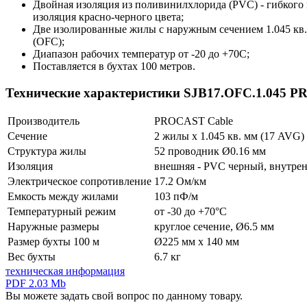
Двойная изоляция из поливинилхлорида (PVC) - гибкого 
изоляция красно-черного цвета;
Две изолированные жилы с наружным сечением 1.045 кв.
(OFC);
Диапазон рабочих температур от -20 до +70С;
Поставляется в бухтах 100 метров.
Технические характеристики SJB17.OFC.1.045 
Производитель
PROCAST Cable
Сечение
2 жилы х 1.045 кв. мм (17 AVG)
Структура жилы
52 проводник Ø0.16 мм
Изоляция
внешняя - PVC черный, внутрен
Электрическое сопротивление
17.2 Ом/км
Емкость между жилами
103 пФ/м
Температурный режим
от -30 до +70°С
Наружные размеры
круглое сечение, Ø6.5 мм
Размер бухты 100 м
Ø225 мм х 140 мм
Вес бухты
6.7 кг
техническая информация
PDF 2.03 Mb
Вы можете задать свой вопрос по данному товару.