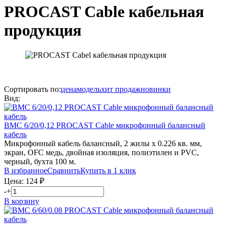
PROCAST Cable кабельная
продукция
Сортировать по:
цена
модель
хит продаж
новинки
Вид:
BMC 6/20/0,12
PROCAST Cable
микрофонный балансный
кабель
Микрофонный кабель балансный, 2 жилы х 0.226 кв. мм,
экран, OFC медь, двойная изоляция, полиэтилен и PVC,
черный, бухта 100 м.
В избранное
Сравнить
Купить в 1 клик
Цена:
124
₽
-
+
В корзину