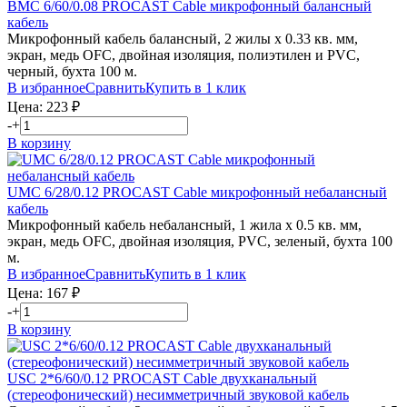
BMC 6/60/0.08
PROCAST Cable
микрофонный балансный
кабель
Микрофонный кабель балансный, 2 жилы х 0.33 кв. мм,
экран, медь OFC, двойная изоляция, полиэтилен и PVC,
черный, бухта 100 м.
В избранное
Сравнить
Купить в 1 клик
Цена:
223
₽
-
+
В корзину
UMC 6/28/0.12
PROCAST Cable
микрофонный небалансный
кабель
Микрофонный кабель небалансный, 1 жила х 0.5 кв. мм,
экран, медь OFC, двойная изоляция, PVC, зеленый, бухта 100
м.
В избранное
Сравнить
Купить в 1 клик
Цена:
167
₽
-
+
В корзину
USC 2*6/60/0.12
PROCAST Cable
двухканальный
(стереофонический) несимметричный звуковой кабель