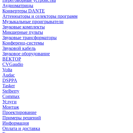
Переговорные устройства
Аудиоматрицы
Конвертеры DANTE
Аттенюаторы и селекторы программ
Музыкальные проигрыватели
Звуковые комплекты
Микшерные пульты
Звуковые трансформаторы
Конференц-системы
Звуковой кабель
Звуковое оборудование
ВЕКТОР
CVGaudio
Volta
Audac
DSPPA
Tasker
Stelberry
Commax
Услуги
Монтаж
Проектирование
Примеры решений
Информация
Оплата и доставка