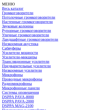
МЕНЮ
Весь каталог
Громкоговорители
Потолочные громкоговорители
Настенные громкоговорители
Звуковые колонны
Рупорные громкоговорители
Уличные громкоговорители
Ландшафтные громкоговорители
Низкоомная акустика
Сабвуферы
Усилители мощности
Усилители-микшеры
Трансляционные усилители
Предварительные усилители
Низкоомные усилители
Микрофоны
Проводные микрофоны
Радиомикрофоны
Микрофонные панели
Системы оповещения
DSPPA PAVA-8000
DSPPA PAVA-2000
DSPPA MAG-2100