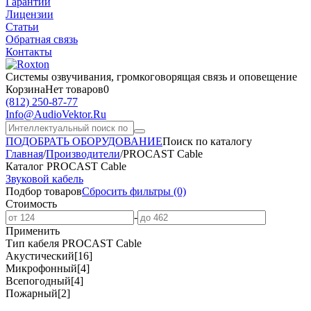
Гарантии
Лицензии
Статьи
Обратная связь
Контакты
Системы озвучивания,
громкоговорящая связь и оповещение
Корзина
Нет товаров
0
(812)
250-87-77
Info@AudioVektor.Ru
ПОДОБРАТЬ ОБОРУДОВАНИЕ
Поиск по каталогу
Главная
/
Производители
/
PROCAST Cable
Каталог PROCAST Cable
Звуковой кабель
Подбор товаров
Сбросить
фильтры
(0)
Стоимость
-
Применить
Тип кабеля PROCAST Cable
Акустический
[16]
Микрофонный
[4]
Всепогодный
[4]
Пожарный
[2]