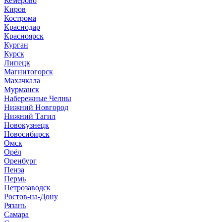
Кемерово
Киров
Кострома
Краснодар
Красноярск
Курган
Курск
Липецк
Магнитогорск
Махачкала
Мурманск
Набережные Челны
Нижний Новгород
Нижний Тагил
Новокузнецк
Новосибирск
Омск
Орёл
Оренбург
Пенза
Пермь
Петрозаводск
Ростов-на-Дону
Рязань
Самара