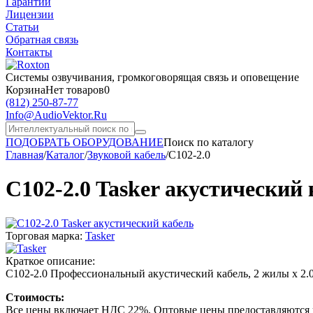
Гарантии
Лицензии
Статьи
Обратная связь
Контакты
Системы озвучивания,
громкоговорящая связь и оповещение
Корзина
Нет товаров
0
(812)
250-87-77
Info@AudioVektor.Ru
ПОДОБРАТЬ ОБОРУДОВАНИЕ
Поиск по каталогу
Главная
/
Каталог
/
Звуковой кабель
/
C102-2.0
C102-2.0 Tasker акустический
Торговая марка:
Tasker
Краткое описание:
C102-2.0 Профессиональный акустический кабель, 2 жилы х 2.0
Стоимость:
Все цены включает НДС 22%. Оптовые цены предоставляются п