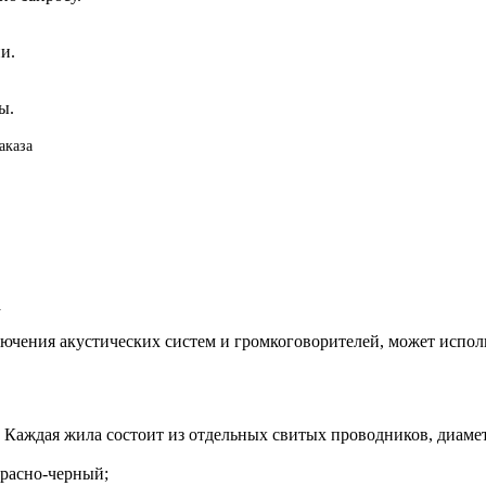
и.
ы.
аказа
а
лючения акустических систем и громкоговорителей, может испол
 Каждая жила состоит из отдельных свитых проводников, диамет
красно-черный;