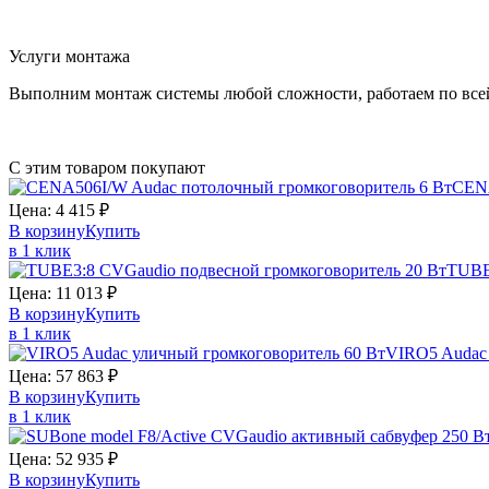
Услуги монтажа
Выполним монтаж системы любой сложности, работаем по все
С этим товаром покупают
CEN
Цена:
4 415
₽
В корзину
Купить
в 1 клик
TUBE
Цена:
11 013
₽
В корзину
Купить
в 1 клик
VIRO5
Auda
Цена:
57 863
₽
В корзину
Купить
в 1 клик
Цена:
52 935
₽
В корзину
Купить