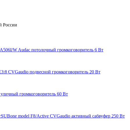
й России
A506I/W
Audac
потолочный громкоговоритель 6 Вт
3:8
CVGaudio
подвесной громкоговоритель 20 Вт
c
уличный громкоговоритель 60 Вт
SUBone model F8/Active
CVGaudio
активный сабвуфер 250 Вт