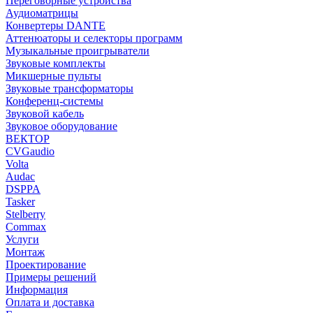
Переговорные устройства
Аудиоматрицы
Конвертеры DANTE
Аттенюаторы и селекторы программ
Музыкальные проигрыватели
Звуковые комплекты
Микшерные пульты
Звуковые трансформаторы
Конференц-системы
Звуковой кабель
Звуковое оборудование
ВЕКТОР
CVGaudio
Volta
Audac
DSPPA
Tasker
Stelberry
Commax
Услуги
Монтаж
Проектирование
Примеры решений
Информация
Оплата и доставка