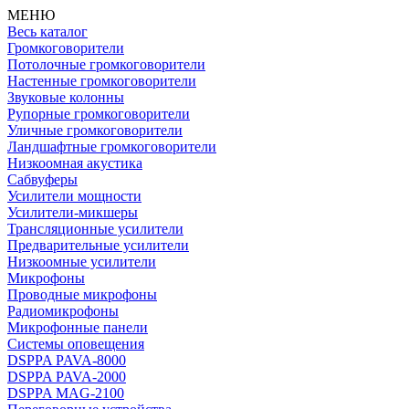
МЕНЮ
Весь каталог
Громкоговорители
Потолочные громкоговорители
Настенные громкоговорители
Звуковые колонны
Рупорные громкоговорители
Уличные громкоговорители
Ландшафтные громкоговорители
Низкоомная акустика
Сабвуферы
Усилители мощности
Усилители-микшеры
Трансляционные усилители
Предварительные усилители
Низкоомные усилители
Микрофоны
Проводные микрофоны
Радиомикрофоны
Микрофонные панели
Системы оповещения
DSPPA PAVA-8000
DSPPA PAVA-2000
DSPPA MAG-2100