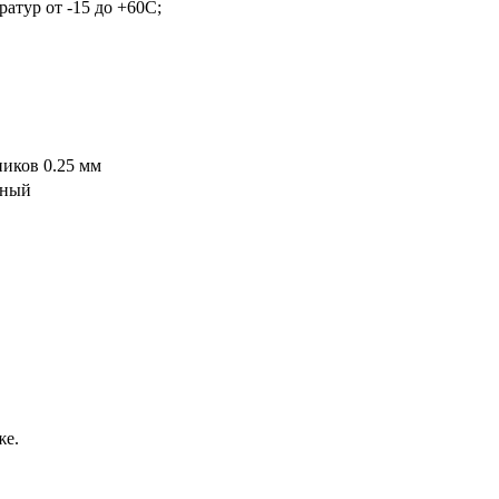
атур от -15 до +60С;
иков 0.25 мм
рный
же.