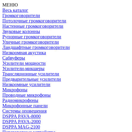
МЕНЮ
Весь каталог
Громкоговорители
Потолочные громкоговорители
Настенные громкоговорители
Звуковые колонны
Рупорные громкоговорители
Уличные громкоговорители
Ландшафтные громкоговорители
Низкоомная акустика
Сабвуферы
Усилители мощности
Усилители-микшеры
Трансляционные усилители
Предварительные усилители
Низкоомные усилители
Микрофоны
Проводные микрофоны
Радиомикрофоны
Микрофонные панели
Системы оповещения
DSPPA PAVA-8000
DSPPA PAVA-2000
DSPPA MAG-2100