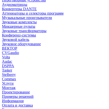
Переговорные устройства
Аудиоматрицы
Конвертеры DANTE
Аттенюаторы и селекторы программ
Музыкальные проигрыватели
Звуковые комплекты
Микшерные пульты
Звуковые трансформаторы
Конференц-системы
Звуковой кабель
Звуковое оборудование
ВЕКТОР
CVGaudio
Volta
Audac
DSPPA
Tasker
Stelberry
Commax
Услуги
Монтаж
Проектирование
Примеры решений
Информация
Оплата и доставка