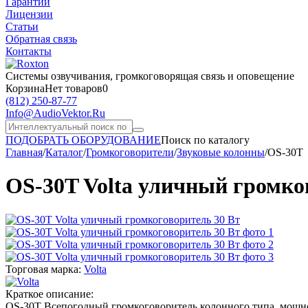
Гарантии
Лицензии
Статьи
Обратная связь
Контакты
Системы озвучивания,
громкоговорящая связь и оповещение
Корзина
Нет товаров
0
(812)
250-87-77
Info@AudioVektor.Ru
ПОДОБРАТЬ ОБОРУДОВАНИЕ
Поиск по каталогу
Главная
/
Каталог
/
Громкоговорители
/
Звуковые колонны
/
OS-30T
OS-30T Volta уличный громко
Торговая марка:
Volta
Краткое описание:
OS-30T Всепогодный громкоговоритель колонного типа, мощность