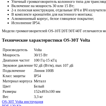
Уличный громкоговоритель колонного типа для трансляц
Включение на мощность 30 или 15 Вт;
2-х полосная конструкция, отдельные НЧ и ВЧ излучатели
В комплекте кронштейн для настенного монтажа;
Алюминиевый корпус, белое глянцевое покрытие;
Исполнение IP54.
Модели громкоговорителей OS-10T/20T/30T/40T отличаются мощн
Технические характеристики OS-30T Volta
Производитель
Volta
Мощность
30/15 Вт
Диапазон частот
100 Гц-15 кГц
Звуковое давление
92 дБ (Вт/м), max 107 дБ
Подключение
Линия 100В
Класс защиты
IP54
Материал корпуса
Металл
Цвет
Белый
Размеры
152х493х100 мм
Вес
3,3 кг
OS-30T Volta инструкция
PDF 120 Kb