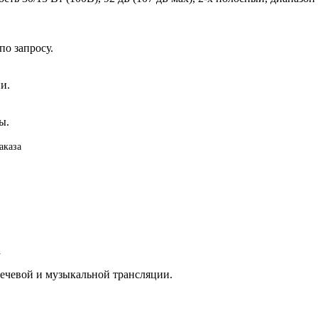
о запросу.
и.
ы.
аказа
а
ечевой и музыкальной трансляции.