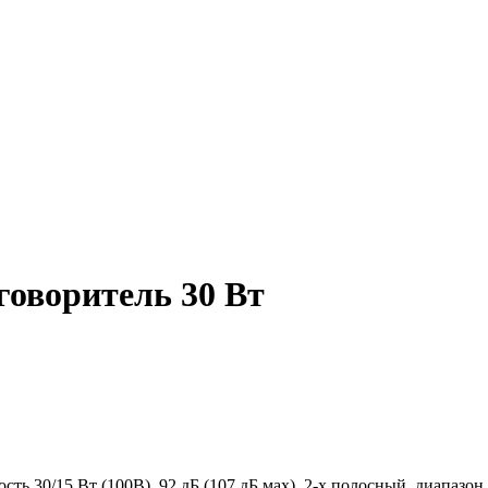
говоритель 30 Вт
 30/15 Вт (100В), 92 дБ (107 дБ мах), 2-х полосный, диапазон 