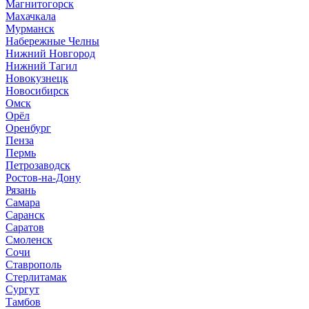
Магнитогорск
Махачкала
Мурманск
Набережные Челны
Нижний Новгород
Нижний Тагил
Новокузнецк
Новосибирск
Омск
Орёл
Оренбург
Пенза
Пермь
Петрозаводск
Ростов-на-Дону
Рязань
Самара
Саранск
Саратов
Смоленск
Сочи
Ставрополь
Стерлитамак
Сургут
Тамбов