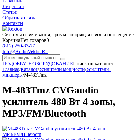
Гарантии
Лицензии
Статьи
Обратная связь
Контакты
Системы озвучивания,
громкоговорящая связь и оповещение
Корзина
Нет товаров
0
(812)
250-87-77
Info@AudioVektor.Ru
ПОДОБРАТЬ ОБОРУДОВАНИЕ
Поиск по каталогу
Главная
/
Каталог
/
Усилители мощности
/
Усилители-
микшеры
/
M-483Tmz
M-483Tmz CVGaudio
усилитель 480 Вт 4 зоны,
MP3/FM/Bluetooth