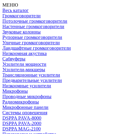
МЕНЮ
Весь каталог
Громкоговорители
Потолочные громкоговорители
Настенные громкоговорители
Звуковые колонны
Рупорные громкоговорители
Уличные громкоговорители
Ландшафтные громкоговорители
Низкоомная акустика
Сабвуферы
Усилители мощности
Усилители-микшеры
Трансляционные усилители
Предварительные усилители
Низкоомные усилители
Микрофоны
Проводные микрофоны
Радиомикрофоны
Микрофонные панели
Системы оповещения
DSPPA PAVA-8000
DSPPA PAVA-2000
DSPPA MAG-2100