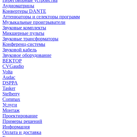
Переговорные устройства
Аудиоматрицы
Конвертеры DANTE
Аттенюаторы и селекторы программ
Музыкальные проигрыватели
Звуковые комплекты
Микшерные пульты
Звуковые трансформаторы
Конференц-системы
Звуковой кабель
Звуковое оборудование
ВЕКТОР
CVGaudio
Volta
Audac
DSPPA
Tasker
Stelberry
Commax
Услуги
Монтаж
Проектирование
Примеры решений
Информация
Оплата и доставка