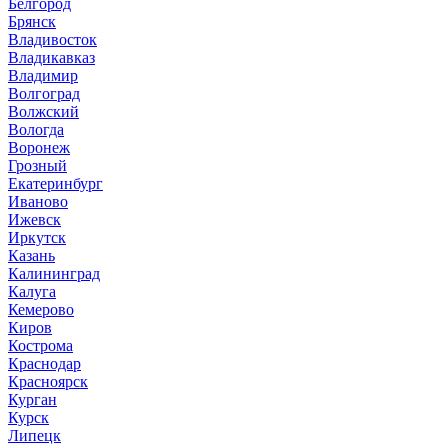
Белгород
Брянск
Владивосток
Владикавказ
Владимир
Волгоград
Волжский
Вологда
Воронеж
Грозный
Екатеринбург
Иваново
Ижевск
Иркутск
Казань
Калининград
Калуга
Кемерово
Киров
Кострома
Краснодар
Красноярск
Курган
Курск
Липецк