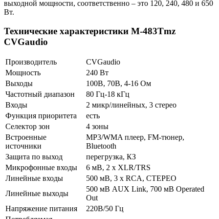
выходной мощности, соответственно – это 120, 240, 480 и 650
Вт.
Технические характеристики M-483Tmz
CVGaudio
Производитель
CVGaudio
Мощность
240 Вт
Выходы
100В, 70В, 4-16 Ом
Частотный диапазон
80 Гц-18 кГц
Входы
2 микр/линейных, 3 стерео
Функция приоритета
есть
Селектор зон
4 зоны
Встроенные
MP3/WMA плеер, FM-тюнер,
источники
Bluetooth
Защита по выход
перегрузка, КЗ
Микрофонные входы
6 мВ, 2 х XLR/TRS
Линейные входы
500 мВ, 3 х RCA, СТЕРЕО
500 мВ AUX Link, 700 мВ Operated
Линейные выходы
Out
Напряжение питания
220В/50 Гц