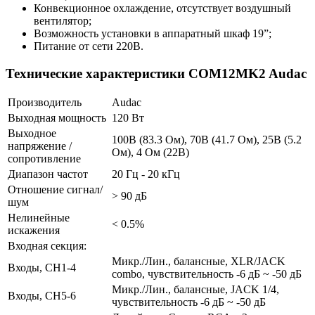
Конвекционное охлаждение, отсутствует воздушный
вентилятор;
Возможность установки в аппаратный шкаф 19”;
Питание от сети 220В.
Технические характеристики COM12MK2 Audac
Производитель
Audac
Выходная мощность
120 Вт
Выходное
100В (83.3 Ом), 70В (41.7 Ом), 25В (5.2
напряжение /
Ом), 4 Ом (22В)
сопротивление
Диапазон частот
20 Гц - 20 кГц
Отношение сигнал/
> 90 дБ
шум
Нелинейные
< 0.5%
искажения
Входная секция:
Микр./Лин., балансные, XLR/JACK
Входы, CH1-4
combo, чувствительность -6 дБ ~ -50 дБ
Микр./Лин., балансные, JACK 1/4,
Входы, CH5-6
чувствительность -6 дБ ~ -50 дБ