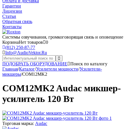
Оплата и доставка
Гарантии
Лицензии
Статьи
Обратная связь
Контакты
Системы озвучивания,
громкоговорящая связь и оповещение
Корзина
Нет товаров
0
(812)
250-87-77
Info@AudioVektor.Ru
ПОДОБРАТЬ ОБОРУДОВАНИЕ
Поиск по каталогу
Главная
/
Каталог
/
Усилители мощности
/
Усилители-
микшеры
/
COM12MK2
COM12MK2 Audac микшер-
усилитель 120 Вт
Торговая марка:
Audac