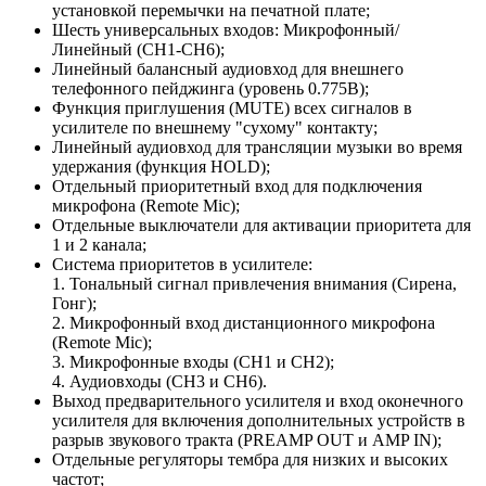
установкой перемычки на печатной плате;
Шесть универсальных входов: Микрофонный/
Линейный (CH1-CH6);
Линейный балансный аудиовход для внешнего
телефонного пейджинга (уровень 0.775В);
Функция приглушения (MUTE) всех сигналов в
усилителе по внешнему "сухому" контакту;
Линейный аудиовход для трансляции музыки во время
удержания (функция HOLD);
Отдельный приоритетный вход для подключения
микрофона (Remote Mic);
Отдельные выключатели для активации приоритета для
1 и 2 канала;
Система приоритетов в усилителе:
1. Тональный сигнал привлечения внимания (Сирена,
Гонг);
2. Микрофонный вход дистанционного микрофона
(Remote Mic);
3. Микрофонные входы (CH1 и CH2);
4. Аудиовходы (CH3 и CH6).
Выход предварительного усилителя и вход оконечного
усилителя для включения дополнительных устройств в
разрыв звукового тракта (PREAMP OUT и AMP IN);
Отдельные регуляторы тембра для низких и высоких
частот;