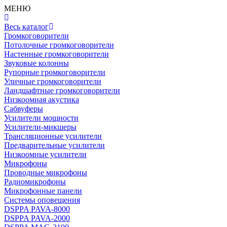
МЕНЮ
Весь каталог
Громкоговорители
Потолочные громкоговорители
Настенные громкоговорители
Звуковые колонны
Рупорные громкоговорители
Уличные громкоговорители
Ландшафтные громкоговорители
Низкоомная акустика
Сабвуферы
Усилители мощности
Усилители-микшеры
Трансляционные усилители
Предварительные усилители
Низкоомные усилители
Микрофоны
Проводные микрофоны
Радиомикрофоны
Микрофонные панели
Системы оповещения
DSPPA PAVA-8000
DSPPA PAVA-2000