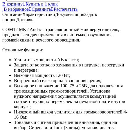
В корзину
Купить в 1 клик
В избранное
Сравнить
Распечатать
Описание
Характеристики
Документация
Задать
вопрос
Доставка
COM12 MK2 Audac - трансляционный микшер-усилитель,
предназначен для применения в системах озвучивания,
громкой связи и речевого оповещения.
Основные функции:
Усилитель мощности АВ класса;
Защита от короткого замыкания в нагрузке, перегрузки
и перегрева;
Выходная мощность 120 Вт;
Встроенный селектор на 5 зон оповещения;
Выходное напряжение 100, 75 и 25В для подключения
трансляционных громкоговорителей. Установка
нужного напряжения осуществляется коммутацией
соответствующих перемычек на печатной плате внутри
корпуса;
Низкоомный выход усилителя для громкоговорителей 4-
16 Ом;
Тональный сигнал привлечения внимания, один на
выбор: Сирена или Гонг (3 вида), устанавливается