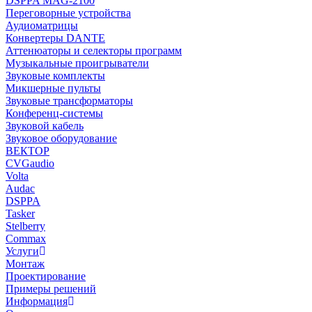
DSPPA MAG-2100
Переговорные устройства
Аудиоматрицы
Конвертеры DANTE
Аттенюаторы и селекторы программ
Музыкальные проигрыватели
Звуковые комплекты
Микшерные пульты
Звуковые трансформаторы
Конференц-системы
Звуковой кабель
Звуковое оборудование
ВЕКТОР
CVGaudio
Volta
Audac
DSPPA
Tasker
Stelberry
Commax
Услуги
Монтаж
Проектирование
Примеры решений
Информация