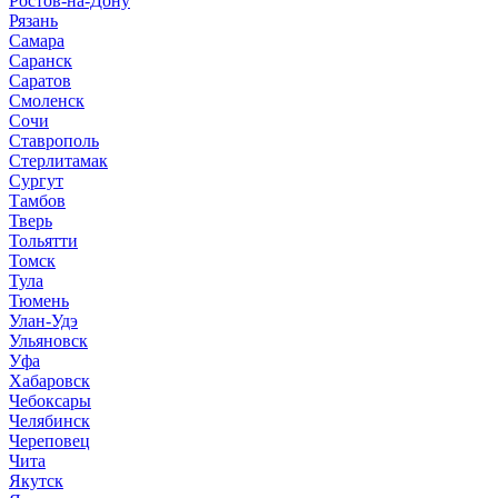
Ростов-на-Дону
Рязань
Самара
Саранск
Саратов
Смоленск
Сочи
Ставрополь
Стерлитамак
Сургут
Тамбов
Тверь
Тольятти
Томск
Тула
Тюмень
Улан-Удэ
Ульяновск
Уфа
Хабаровск
Чебоксары
Челябинск
Череповец
Чита
Якутск