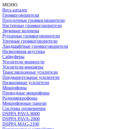
МЕНЮ
Весь каталог
Громкоговорители
Потолочные громкоговорители
Настенные громкоговорители
Звуковые колонны
Рупорные громкоговорители
Уличные громкоговорители
Ландшафтные громкоговорители
Низкоомная акустика
Сабвуферы
Усилители мощности
Усилители-микшеры
Трансляционные усилители
Предварительные усилители
Низкоомные усилители
Микрофоны
Проводные микрофоны
Радиомикрофоны
Микрофонные панели
Системы оповещения
DSPPA PAVA-8000
DSPPA PAVA-2000
DSPPA MAG-2100