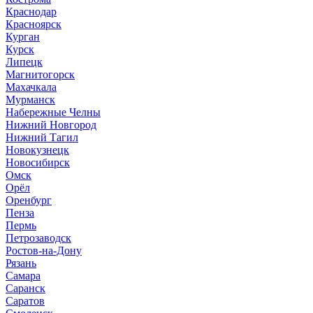
Краснодар
Красноярск
Курган
Курск
Липецк
Магнитогорск
Махачкала
Мурманск
Набережные Челны
Нижний Новгород
Нижний Тагил
Новокузнецк
Новосибирск
Омск
Орёл
Оренбург
Пенза
Пермь
Петрозаводск
Ростов-на-Дону
Рязань
Самара
Саранск
Саратов