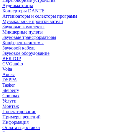
Переговорные устройства
Аудиоматрицы
Конвертеры DANTE
Аттенюаторы и селекторы программ
Музыкальные проигрыватели
Звуковые комплекты
Микшерные пульты
Звуковые трансформаторы
Конференц-системы
Звуковой кабель
Звуковое оборудование
ВЕКТОР
CVGaudio
Volta
Audac
DSPPA
Tasker
Stelberry
Commax
Услуги
Монтаж
Проектирование
Примеры решений
Информация
Оплата и доставка