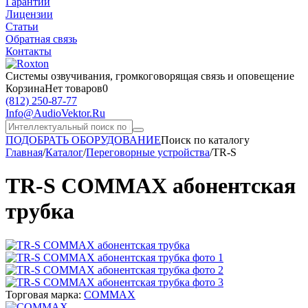
Гарантии
Лицензии
Статьи
Обратная связь
Контакты
Системы озвучивания,
громкоговорящая связь и оповещение
Корзина
Нет товаров
0
(812)
250-87-77
Info@AudioVektor.Ru
ПОДОБРАТЬ ОБОРУДОВАНИЕ
Поиск по каталогу
Главная
/
Каталог
/
Переговорные устройства
/
TR-S
TR-S COMMAX абонентская
трубка
Торговая марка:
COMMAX