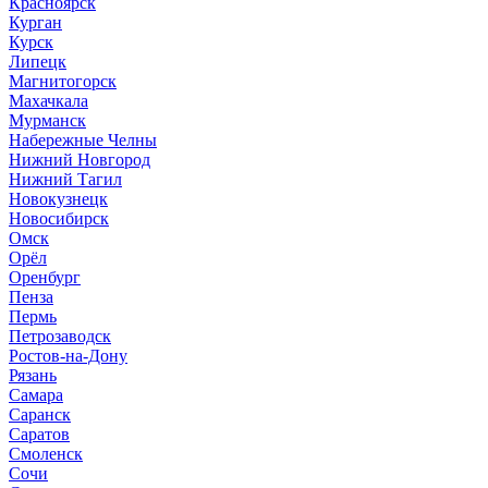
Красноярск
Курган
Курск
Липецк
Магнитогорск
Махачкала
Мурманск
Набережные Челны
Нижний Новгород
Нижний Тагил
Новокузнецк
Новосибирск
Омск
Орёл
Оренбург
Пенза
Пермь
Петрозаводск
Ростов-на-Дону
Рязань
Самара
Саранск
Саратов
Смоленск
Сочи