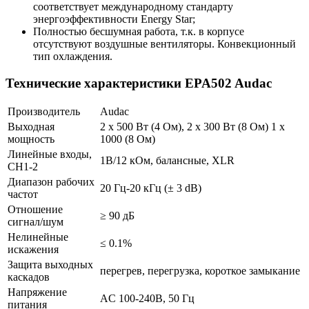
соответствует международному стандарту
энергоэффективности Energy Star;
Полностью бесшумная работа, т.к. в корпусе
отсутствуют воздушные вентиляторы. Конвекционный
тип охлаждения.
Технические характеристики EPA502 Audac
Производитель
Audac
Выходная
2 х 500 Вт (4 Ом), 2 х 300 Вт (8 Ом) 1 х
мощность
1000 (8 Ом)
Линейные входы,
1В/12 кОм, балансные, XLR
CH1-2
Диапазон рабочих
20 Гц-20 кГц (± 3 dB)
частот
Отношение
≥ 90 дБ
сигнал/шум
Нелинейные
≤ 0.1%
искажения
Защита выходных
перегрев, перегрузка, короткое замыкание
каскадов
Напряжение
AC 100-240В, 50 Гц
питания