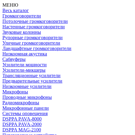
МЕНЮ
Весь каталог
Громкоговорители
Потолочные громкоговорители
Настенные громкоговорители
Звуковые колонны
Рупорные громкоговорители
Уличные громкоговорители
Ландшафтные громкоговорители
Низкоомная акустика
Сабвуферы
Усилители мощности
Усилители-микшеры
Трансляционные усилители
Предварительные усилители
Низкоомные усилители
Микрофоны
Проводные микрофоны
Радиомикрофоны
Микрофонные панели
Системы оповещения
DSPPA PAVA-8000
DSPPA PAVA-2000
DSPPA MAG-2100