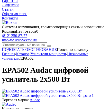
Гарантии
Лицензии
Статьи
Обратная связь
Контакты
Системы озвучивания,
громкоговорящая связь и оповещение
Корзина
Нет товаров
0
(812)
250-87-77
Info@AudioVektor.Ru
ПОДОБРАТЬ ОБОРУДОВАНИЕ
Поиск по каталогу
Главная
/
Каталог
/
Усилители мощности
/
Низкоомные
усилители
/
EPA502
EPA502 Audac цифровой
усилитель 2х500 Вт
Торговая марка:
Audac
Краткое описание: