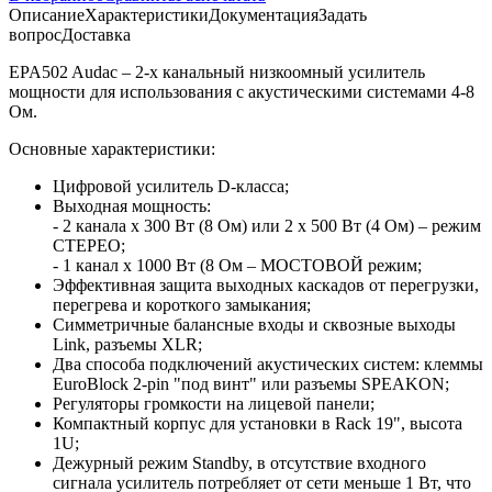
Описание
Характеристики
Документация
Задать
вопрос
Доставка
EPA502 Audac – 2-х канальный низкоомный усилитель
мощности для использования с акустическими системами 4-8
Ом.
Основные характеристики:
Цифровой усилитель D-класса;
Выходная мощность:
- 2 канала х 300 Вт (8 Ом) или 2 х 500 Вт (4 Ом) – режим
СТЕРЕО;
- 1 канал х 1000 Вт (8 Ом – МОСТОВОЙ режим;
Эффективная защита выходных каскадов от перегрузки,
перегрева и короткого замыкания;
Симметричные балансные входы и сквозные выходы
Link, разъемы XLR;
Два способа подключений акустических систем: клеммы
EuroBlock 2-pin "под винт" или разъемы SPEAKON;
Регуляторы громкости на лицевой панели;
Компактный корпус для установки в Rack 19", высота
1U;
Дежурный режим Standby, в отсутствие входного
сигнала усилитель потребляет от сети меньше 1 Вт, что