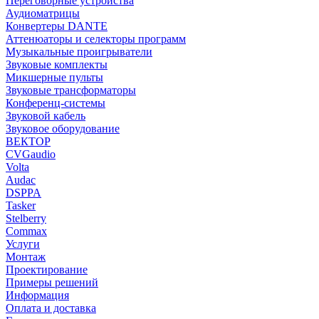
Переговорные устройства
Аудиоматрицы
Конвертеры DANTE
Аттенюаторы и селекторы программ
Музыкальные проигрыватели
Звуковые комплекты
Микшерные пульты
Звуковые трансформаторы
Конференц-системы
Звуковой кабель
Звуковое оборудование
ВЕКТОР
CVGaudio
Volta
Audac
DSPPA
Tasker
Stelberry
Commax
Услуги
Монтаж
Проектирование
Примеры решений
Информация
Оплата и доставка