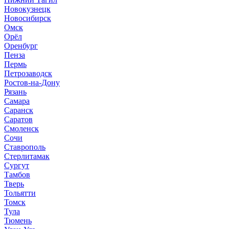
Новокузнецк
Новосибирск
Омск
Орёл
Оренбург
Пенза
Пермь
Петрозаводск
Ростов-на-Дону
Рязань
Самара
Саранск
Саратов
Смоленск
Сочи
Ставрополь
Стерлитамак
Сургут
Тамбов
Тверь
Тольятти
Томск
Тула
Тюмень