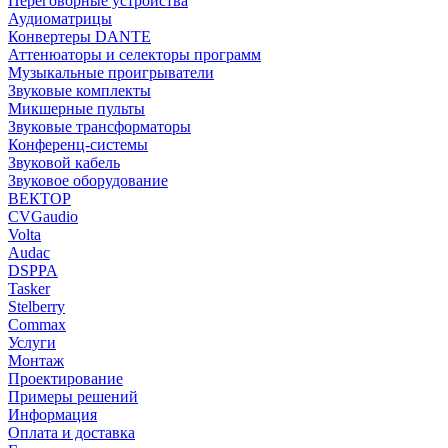
Переговорные устройства
Аудиоматрицы
Конвертеры DANTE
Аттенюаторы и селекторы программ
Музыкальные проигрыватели
Звуковые комплекты
Микшерные пульты
Звуковые трансформаторы
Конференц-системы
Звуковой кабель
Звуковое оборудование
ВЕКТОР
CVGaudio
Volta
Audac
DSPPA
Tasker
Stelberry
Commax
Услуги
Монтаж
Проектирование
Примеры решений
Информация
Оплата и доставка