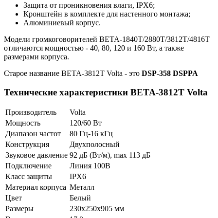
Защита от проникновения влаги, IPX6;
Кронштейн в комплекте для настенного монтажа;
Алюминиевый корпус.
Модели громкоговорителей BETA-1840T/2880T/3812T/4816T
отличаются мощностью - 40, 80, 120 и 160 Вт, а также
размерами корпуса.
Старое название BETA-3812T Volta - это
DSP-358 DSPPA
Технические характеристики BETA-3812T Volta
Производитель
Volta
Мощность
120/60 Вт
Диапазон частот
80 Гц-16 кГц
Конструкция
Двухполосный
Звуковое давление
92 дБ (Вт/м), max 113 дБ
Подключение
Линия 100В
Класс защиты
IPX6
Материал корпуса
Металл
Цвет
Белый
Размеры
230х250х905 мм