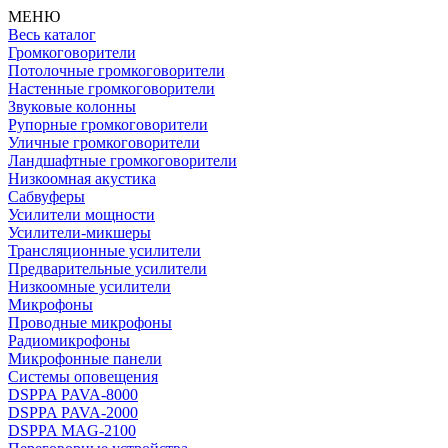
МЕНЮ
Весь каталог
Громкоговорители
Потолочные громкоговорители
Настенные громкоговорители
Звуковые колонны
Рупорные громкоговорители
Уличные громкоговорители
Ландшафтные громкоговорители
Низкоомная акустика
Сабвуферы
Усилители мощности
Усилители-микшеры
Трансляционные усилители
Предварительные усилители
Низкоомные усилители
Микрофоны
Проводные микрофоны
Радиомикрофоны
Микрофонные панели
Системы оповещения
DSPPA PAVA-8000
DSPPA PAVA-2000
DSPPA MAG-2100