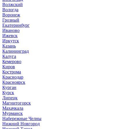
Волжский
Вологда
Воронеж
Грозный
Екатеринбург
Иваново
Ижевск
Иркутск
Казань
Калининград
Калуга
Кемерово
Киров
Кострома
Краснодар
Красноярск
Курган
Курск
Липецк
Магнитогорск
Махачкала
Мурманск
Набережные Челны
Нижний Новгород
Нижний Тагил