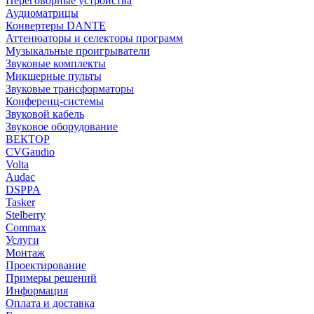
Переговорные устройства
Аудиоматрицы
Конвертеры DANTE
Аттенюаторы и селекторы программ
Музыкальные проигрыватели
Звуковые комплекты
Микшерные пульты
Звуковые трансформаторы
Конференц-системы
Звуковой кабель
Звуковое оборудование
ВЕКТОР
CVGaudio
Volta
Audac
DSPPA
Tasker
Stelberry
Commax
Услуги
Монтаж
Проектирование
Примеры решений
Информация
Оплата и доставка