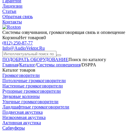
Гарантии
Лицензии
Статьи
Обратная связь
Контакты
Системы озвучивания,
громкоговорящая связь и оповещение
Корзина
Нет товаров
0
(812)
250-87-77
Info@AudioVektor.Ru
ПОДОБРАТЬ ОБОРУДОВАНИЕ
Поиск по каталогу
Главная
/
Каталог
/
Системы оповещения
/
DSPPA
Каталог товаров
Громкоговорители
Потолочные громкоговорители
Настенные громкоговорители
Рупорные громкоговорители
Звуковые колонны
Уличные громкоговорители
Ландшафтные громкоговорители
Подвесная акустика
Низкоомная акустика
Активная акустика
Сабвуферы