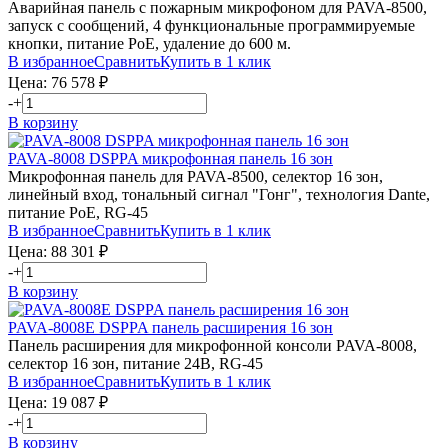
Аварийная панель с пожарным микрофоном для PAVA-8500,
запуск с сообщений, 4 функциональные программируемые
кнопки, питание PoE, удаление до 600 м.
В избранное
Сравнить
Купить в 1 клик
Цена:
76 578
₽
-
+
В корзину
PAVA-8008
DSPPA
микрофонная панель 16 зон
Микрофонная панель для PAVA-8500, селектор 16 зон,
линейный вход, тональный сигнал "Гонг", технология Dante,
питание PoE, RG-45
В избранное
Сравнить
Купить в 1 клик
Цена:
88 301
₽
-
+
В корзину
PAVA-8008E
DSPPA
панель расширения 16 зон
Панель расширения для микрофонной консоли PAVA-8008,
селектор 16 зон, питание 24В, RG-45
В избранное
Сравнить
Купить в 1 клик
Цена:
19 087
₽
-
+
В корзину