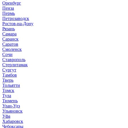
Оренбург
Пенза
Пермь
Петрозаводск
Ростов-на-Дону
Рязань
Самара
Саранск
Саратов
Смоленск
Сочи
Ставрополь
Стерлитамак
Сургут
Тамбов
Тверь
Тольятти
Томск
Тула
Тюмень
Улан-Удэ
Ульяновск
Уфа
Хабаровск
Чебоксары