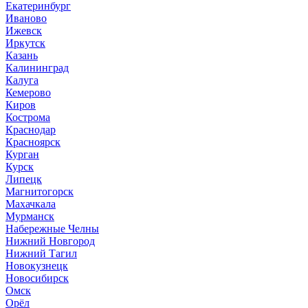
Екатеринбург
Иваново
Ижевск
Иркутск
Казань
Калининград
Калуга
Кемерово
Киров
Кострома
Краснодар
Красноярск
Курган
Курск
Липецк
Магнитогорск
Махачкала
Мурманск
Набережные Челны
Нижний Новгород
Нижний Тагил
Новокузнецк
Новосибирск
Омск
Орёл