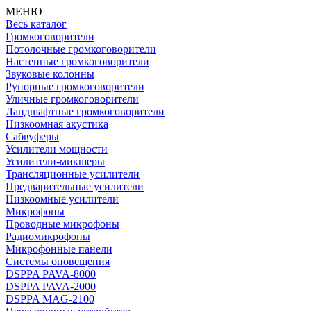
МЕНЮ
Весь каталог
Громкоговорители
Потолочные громкоговорители
Настенные громкоговорители
Звуковые колонны
Рупорные громкоговорители
Уличные громкоговорители
Ландшафтные громкоговорители
Низкоомная акустика
Сабвуферы
Усилители мощности
Усилители-микшеры
Трансляционные усилители
Предварительные усилители
Низкоомные усилители
Микрофоны
Проводные микрофоны
Радиомикрофоны
Микрофонные панели
Системы оповещения
DSPPA PAVA-8000
DSPPA PAVA-2000
DSPPA MAG-2100