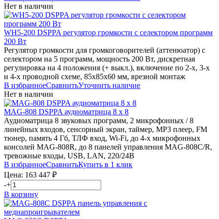
Нет в наличии
WH5-200
DSPPA
регулятор громкости с селектором программ
200 Вт
Регулятор громкости для громкоговорителей (аттенюатор) с
селектором на 5 программ, мощность 200 Вт, дискретная
регулировка на 4 положения (+ выкл.), включение по 2-х, 3-х
и 4-х проводной схеме, 85х85х60 мм, врезной монтаж
В избранное
Сравнить
Уточнить наличие
Нет в наличии
MAG-808
DSPPA
аудиоматрица 8 х 8
Аудиоматрица 8 звуковых программ, 2 микрофонных / 8
линейных входов, сенсорный экран, таймер, MP3 плеер, FM
тюнер, память 4 Гб, ТЛФ вход, Wi-Fi, до 4-х микрофонных
консолей MAG-808R, до 8 панелей управления MAG-808C/R,
тревожные входы, USB, LAN, 220/24В
В избранное
Сравнить
Купить в 1 клик
Цена:
163 447
₽
-
+
В корзину