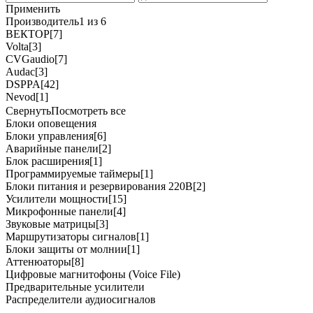
Применить
Производитель
1 из 6
ВЕКТОР
[7]
Volta
[3]
CVGaudio
[7]
Audac
[3]
DSPPA
[42]
Nevod
[1]
Свернуть
Посмотреть все
Блоки оповещения
Блоки управления
[6]
Аварийные панели
[2]
Блок расширения
[1]
Программируемые таймеры
[1]
Блоки питания и резервирования 220В
[2]
Усилители мощности
[15]
Микрофонные панели
[4]
Звуковые матрицы
[3]
Маршрутизаторы сигналов
[1]
Блоки защиты от молнии
[1]
Аттенюаторы
[8]
Цифровые магнитофоны (Voice File)
Предварительные усилители
Распределители аудиосигналов