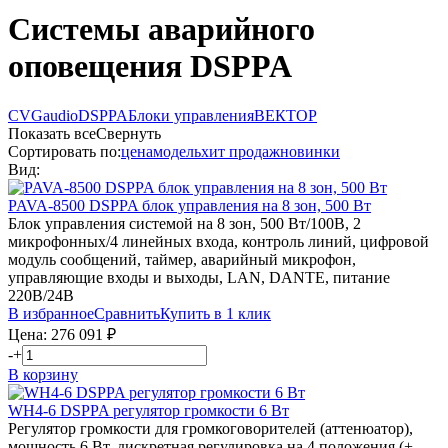
Cистемы аварийного
оповещения DSPPA
CVGaudio
DSPPA
Блоки управления
ВЕКТОР
Показать все
Свернуть
Сортировать по:
цена
модель
хит продаж
новинки
Вид:
PAVA-8500
DSPPA
блок управления на 8 зон, 500 Вт
Блок управления системой на 8 зон, 500 Вт/100В, 2
микрофонных/4 линейных входа, контроль линий, цифровой
модуль сообщений, таймер, аварийный микрофон,
управляющие входы и выходы, LAN, DANTE, питание
220В/24В
В избранное
Сравнить
Купить в 1 клик
Цена:
276 091
₽
-
+
В корзину
WH4-6
DSPPA
регулятор громкости 6 Вт
Регулятор громкости для громкоговорителей (аттенюатор),
мощность 6 Вт, дискретная регулировка на 4 положения (+