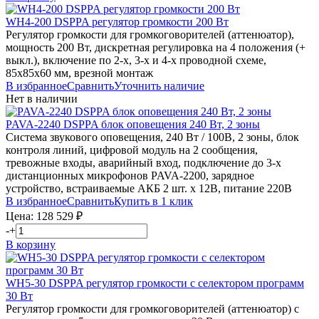
WH4-200
DSPPA
регулятор громкости 200 Вт
Регулятор громкости для громкоговорителей (аттенюатор),
мощность 200 Вт, дискретная регулировка на 4 положения (+
выкл.), включение по 2-х, 3-х и 4-х проводной схеме,
85х85х60 мм, врезной монтаж
В избранное
Сравнить
Уточнить наличие
Нет в наличии
PAVA-2240
DSPPA
блок оповещения 240 Вт, 2 зоны
Система звукового оповещения, 240 Вт / 100В, 2 зоны, блок
контроля линий, цифровой модуль на 2 сообщения,
тревожные входы, аварийный вход, подключение до 3-х
дистанционных микрофонов PAVA-2200, зарядное
устройство, встраиваемые АКБ 2 шт. х 12В, питание 220В
В избранное
Сравнить
Купить в 1 клик
Цена:
128 529
₽
-
+
В корзину
WH5-30
DSPPA
регулятор громкости с селектором программ
30 Вт
Регулятор громкости для громкоговорителей (аттенюатор) с