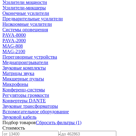
Усилители мощности
Усилители-микшеры
Оконечные усилители
Предварительные усилители
Низкоомные усилители
Системы оповещения
PAVA-8000
PAVA-2000
MAG-808
MAG-2100
Переговорные устройства
Медиапроигрыватели
Звуковые комплекты
Матрицы звука
Микшерные пульты
Микрофоны
Конференц-системы
Регуляторы громкости
Конвертеры DANTE
Звуковые трансформаторы
Вспомогательное оборудование
Звуковой кабель
Подбор товаров
Сбросить
фильтры
(1)
Стоимость
-