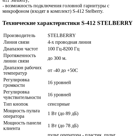
411 Stelberry;
- возможность подключения головной гарнитуры с
микрофоном (входят в комплект) S-412 Stelberry.
Технические характеристики S-412 STELBERRY
Производитель
STELBERRY
Линия связи
4-х проводная линия
Диапазон частот
100 Гц-8200 Гц
Протяженность
до 300 м.
линии связи
Диапазон рабочих
от -40 до +50С
температур
Регулировка
16 уровней
громкости
Регулировка
16 уровней
чувствительности
Тип кнопок
сенсорные
Мощность пульта
1 Вт (до 89 дБ)
оператора
Мощность панели
1 Вт (до 78 дБ)
клиента
пульт оператора - пластик, пульт