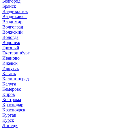
Белгород
Брянск
Владивосток
Владикавказ
Владимир
Волгоград
Волжский
Вологда
Воронеж
Грозный
Екатеринбург
Иваново
Ижевск
Иркутск
Казань
Калининград
Калуга
Кемерово
Киров
Кострома
Краснодар
Красноярск
Курган
Курск
Липецк