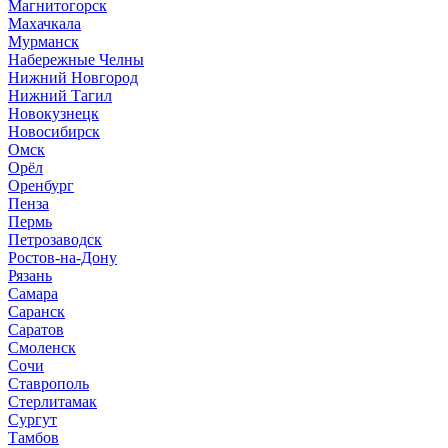
Магнитогорск
Махачкала
Мурманск
Набережные Челны
Нижний Новгород
Нижний Тагил
Новокузнецк
Новосибирск
Омск
Орёл
Оренбург
Пенза
Пермь
Петрозаводск
Ростов-на-Дону
Рязань
Самара
Саранск
Саратов
Смоленск
Сочи
Ставрополь
Стерлитамак
Сургут
Тамбов