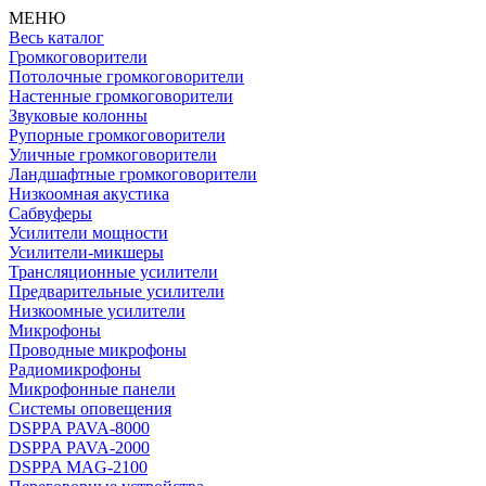
МЕНЮ
Весь каталог
Громкоговорители
Потолочные громкоговорители
Настенные громкоговорители
Звуковые колонны
Рупорные громкоговорители
Уличные громкоговорители
Ландшафтные громкоговорители
Низкоомная акустика
Сабвуферы
Усилители мощности
Усилители-микшеры
Трансляционные усилители
Предварительные усилители
Низкоомные усилители
Микрофоны
Проводные микрофоны
Радиомикрофоны
Микрофонные панели
Системы оповещения
DSPPA PAVA-8000
DSPPA PAVA-2000
DSPPA MAG-2100