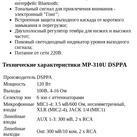
интерфейс Bluetooth;
Тональный сигнал для привлечения внимания -
электронный "Гонг";
Встроенная защита выходного каскада от короткого
замыкания и перегрузки;
Двухполосный регулятор тембра для низких и высоких
частот;
Пиковый светодиодный индикатор уровня выходного
сигнала;
Питание от сети 220В.
Технические характеристики MP-310U DSPPA
Производитель
DSPPA
Мощность
120 Вт
Выходы
100В, 4-16 Ом
Селектор зон
6 зон с аттенюаторами
Микрофонные
MIC1-4: 3.5 мВ/600 Ом, несимметричный,
входы
XLR (MIC2-4), JACK 1/4 (MIC1)
Линейные
AUX 1-3: 300 мВ, 2 х RCA
входы
Линейные
Out: 300 мВ/10 ком, 2 х RCA
выходы