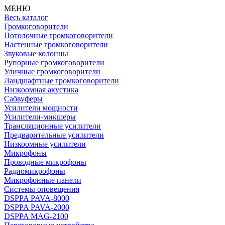
МЕНЮ
Весь каталог
Громкоговорители
Потолочные громкоговорители
Настенные громкоговорители
Звуковые колонны
Рупорные громкоговорители
Уличные громкоговорители
Ландшафтные громкоговорители
Низкоомная акустика
Сабвуферы
Усилители мощности
Усилители-микшеры
Трансляционные усилители
Предварительные усилители
Низкоомные усилители
Микрофоны
Проводные микрофоны
Радиомикрофоны
Микрофонные панели
Системы оповещения
DSPPA PAVA-8000
DSPPA PAVA-2000
DSPPA MAG-2100