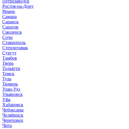
Петрозаводск
Ростов-на-Дону
Рязань
Самара
Саранск
Саратов
Смоленск
Сочи
Ставрополь
Стерлитамак
Сургут
Тамбов
Тверь
Тольятти
Томск
Тула
Тюмень
Улан-Удэ
Ульяновск
Уфа
Хабаровск
Чебоксары
Челябинск
Череповец
Чита