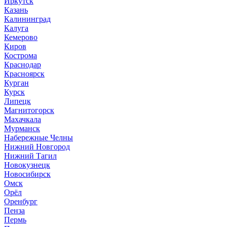
Иркутск
Казань
Калининград
Калуга
Кемерово
Киров
Кострома
Краснодар
Красноярск
Курган
Курск
Липецк
Магнитогорск
Махачкала
Мурманск
Набережные Челны
Нижний Новгород
Нижний Тагил
Новокузнецк
Новосибирск
Омск
Орёл
Оренбург
Пенза
Пермь