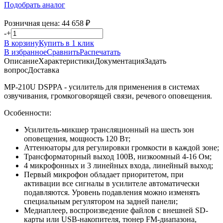
Подобрать аналог
Розничная цена:
44 658
₽
-
+
В корзину
Купить в 1 клик
В избранное
Сравнить
Распечатать
Описание
Характеристики
Документация
Задать
вопрос
Доставка
MP-210U DSPPA - усилитель для применения в системах
озвучивания, громкоговорящей связи, речевого оповещения.
Особенности:
Усилитель-микшер трансляционный на шесть зон
оповещения, мощность 120 Вт;
Аттенюаторы для регулировки громкости в каждой зоне;
Трансформаторный выход 100В, низкоомный 4-16 Ом;
4 микрофонных и 3 линейных входа, линейный выход;
Первый микрофон обладает приоритетом, при
активации все сигналы в усилителе автоматически
подавляются. Уровень подавления можно изменять
специальным регулятором на задней панели;
Медиаплеер, воспроизведение файлов с внешней SD-
карты или USB-накопителя, тюнер FM-диапазона,