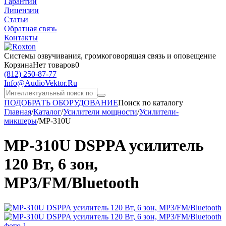
Гарантии
Лицензии
Статьи
Обратная связь
Контакты
Системы озвучивания,
громкоговорящая связь и оповещение
Корзина
Нет товаров
0
(812)
250-87-77
Info@AudioVektor.Ru
ПОДОБРАТЬ ОБОРУДОВАНИЕ
Поиск по каталогу
Главная
/
Каталог
/
Усилители мощности
/
Усилители-
микшеры
/
MP-310U
MP-310U DSPPA усилитель
120 Вт, 6 зон,
MP3/FM/Bluetooth