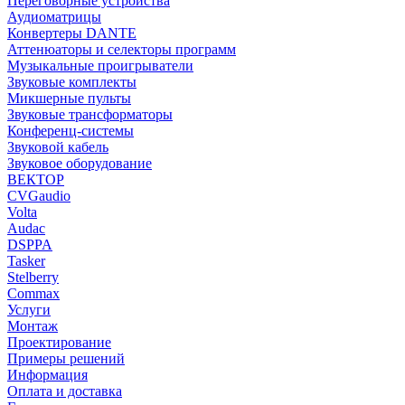
Переговорные устройства
Аудиоматрицы
Конвертеры DANTE
Аттенюаторы и селекторы программ
Музыкальные проигрыватели
Звуковые комплекты
Микшерные пульты
Звуковые трансформаторы
Конференц-системы
Звуковой кабель
Звуковое оборудование
ВЕКТОР
CVGaudio
Volta
Audac
DSPPA
Tasker
Stelberry
Commax
Услуги
Монтаж
Проектирование
Примеры решений
Информация
Оплата и доставка