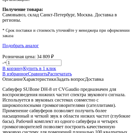
Получение товара:
Самовывоз, склад Санкт-Петербург, Москва. Доставка в
регионы.
* Срок поставки и стоимость уточняйте у менеджера при оформлении
заказа
Подобрать аналог
Розничная цена:
34 809
₽
-
+
В корзину
Купить в 1 клик
В избранное
Сравнить
Распечатать
Описание
Характеристики
Задать вопрос
Доставка
Сабвуфер SUBone DH-8 от CVGaudio предназначен для
воспроизведения нижних частот спектра звукового сигнала.
Используется в звуковых системах совместно с
широкополосными громкоговорителями (сателлитами).
Применение сабвуферов позволяет получить более
насыщенный и четкий звук в области низких частот (глубокие
басы). Рабочий комплект из одного сабвуфера и четырех
громкоговорителей позволяет построить качественную
звуковую систему для помещений площадью 100 квадратных