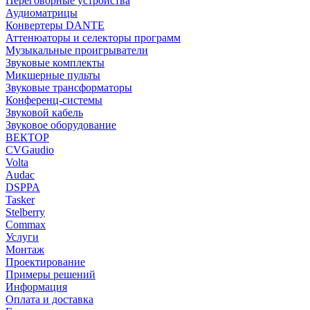
Переговорные устройства
Аудиоматрицы
Конвертеры DANTE
Аттенюаторы и селекторы программ
Музыкальные проигрыватели
Звуковые комплекты
Микшерные пульты
Звуковые трансформаторы
Конференц-системы
Звуковой кабель
Звуковое оборудование
ВЕКТОР
CVGaudio
Volta
Audac
DSPPA
Tasker
Stelberry
Commax
Услуги
Монтаж
Проектирование
Примеры решений
Информация
Оплата и доставка