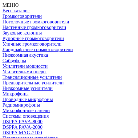
МЕНЮ
Весь каталог
Громкоговорители
Потолочные громкоговорители
Настенные громкоговорители
Звуковые колонны
Рупорные громкоговорители
Уличные громкоговорители
Ландшафтные громкоговорители
Низкоомная акустика
Сабвуферы
Усилители мощности
Усилители-микшеры
Трансляционные усилители
Предварительные усилители
Низкоомные усилители
Микрофоны
Проводные микрофоны
Радиомикрофоны
Микрофонные панели
Системы оповещения
DSPPA PAVA-8000
DSPPA PAVA-2000
DSPPA MAG-2100