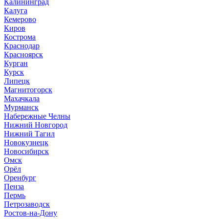
Калининград
Калуга
Кемерово
Киров
Кострома
Краснодар
Красноярск
Курган
Курск
Липецк
Магнитогорск
Махачкала
Мурманск
Набережные Челны
Нижний Новгород
Нижний Тагил
Новокузнецк
Новосибирск
Омск
Орёл
Оренбург
Пенза
Пермь
Петрозаводск
Ростов-на-Дону