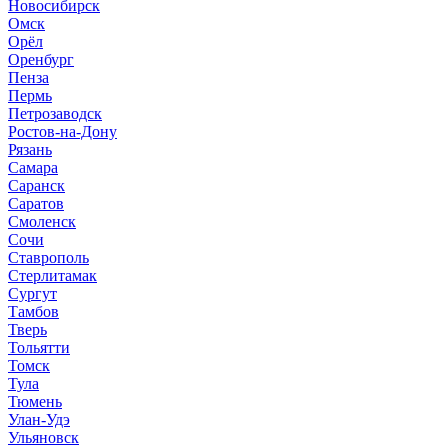
Новосибирск
Омск
Орёл
Оренбург
Пенза
Пермь
Петрозаводск
Ростов-на-Дону
Рязань
Самара
Саранск
Саратов
Смоленск
Сочи
Ставрополь
Стерлитамак
Сургут
Тамбов
Тверь
Тольятти
Томск
Тула
Тюмень
Улан-Удэ
Ульяновск