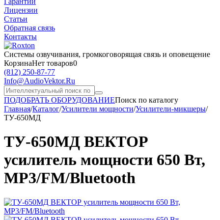
Гарантии
Лицензии
Статьи
Обратная связь
Контакты
Системы озвучивания,
громкоговорящая связь и оповещение
Корзина
Нет товаров
0
(812)
250-87-77
Info@AudioVektor.Ru
ПОДОБРАТЬ ОБОРУДОВАНИЕ
Поиск по каталогу
Главная
/
Каталог
/
Усилители мощности
/
Усилители-микшеры
/
ТУ-650МД
ТУ-650МД ВЕКТОР
усилитель мощности 650 Вт,
MP3/FM/Bluetooth