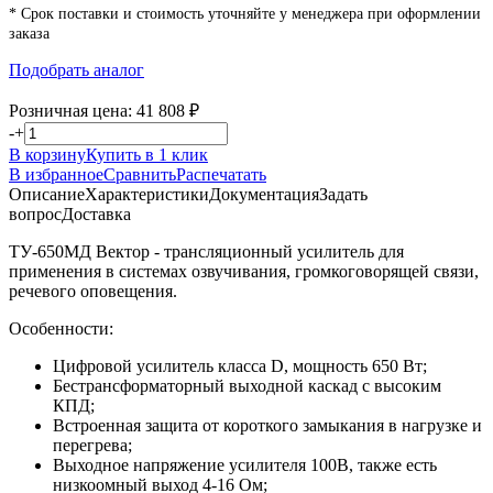
* Срок поставки и стоимость уточняйте у менеджера при оформлении
заказа
Подобрать аналог
Розничная цена:
41 808
₽
-
+
В корзину
Купить в 1 клик
В избранное
Сравнить
Распечатать
Описание
Характеристики
Документация
Задать
вопрос
Доставка
ТУ-650МД Вектор - трансляционный усилитель для
применения в системах озвучивания, громкоговорящей связи,
речевого оповещения.
Особенности:
Цифровой усилитель класса D, мощность 650 Вт;
Бестрансформаторный выходной каскад с высоким
КПД;
Встроенная защита от короткого замыкания в нагрузке и
перегрева;
Выходное напряжение усилителя 100В, также есть
низкоомный выход 4-16 Ом;