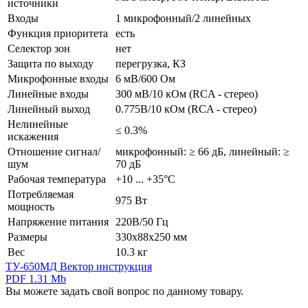
источники
Входы
1 микрофонный/2 линейных
Функция приоритета
есть
Селектор зон
нет
Защита по выходу
перегрузка, КЗ
Микрофонные входы
6 мВ/600 Ом
Линейные входы
300 мВ/10 кОм (RCA - стерео)
Линейный выход
0.775В/10 кОм (RCA - стерео)
Нелинейные
≤ 0.3%
искажения
Отношение сигнал/
микрофонный: ≥ 66 дБ, линейный: ≥
шум
70 дБ
Рабочая температура
+10 ... +35°С
Потребляемая
975 Вт
мощность
Напряжение питания
220В/50 Гц
Размеры
330х88х250 мм
Вес
10.3 кг
ТУ-650МД Вектор инструкция
PDF 1.31 Mb
Вы можете задать свой вопрос по данному товару.