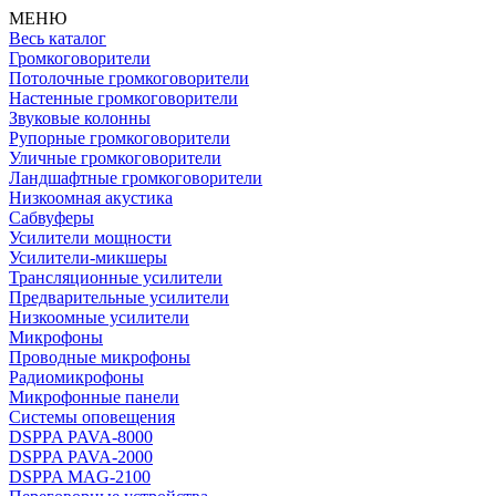
МЕНЮ
Весь каталог
Громкоговорители
Потолочные громкоговорители
Настенные громкоговорители
Звуковые колонны
Рупорные громкоговорители
Уличные громкоговорители
Ландшафтные громкоговорители
Низкоомная акустика
Сабвуферы
Усилители мощности
Усилители-микшеры
Трансляционные усилители
Предварительные усилители
Низкоомные усилители
Микрофоны
Проводные микрофоны
Радиомикрофоны
Микрофонные панели
Системы оповещения
DSPPA PAVA-8000
DSPPA PAVA-2000
DSPPA MAG-2100