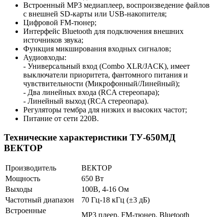
Встроенный MP3 медиаплеер, воспроизведение файлов
с внешней SD-карты или USB-накопителя;
Цифровой FM-тюнер;
Интерфейс Bluetooth для подключения внешних
источников звука;
Функция микширования входных сигналов;
Аудиовходы:
- Универсальный вход (Combo XLR/JACK), имеет
выключатели приоритета, фантомного питания и
чувствительности (Микрофонный/Линейный);
- Два линейных входа (RCA стереопара);
- Линейный выход (RCA стереопара).
Регуляторы тембра для низких и высоких частот;
Питание от сети 220В.
Технические характеристики ТУ-650МД
ВЕКТОР
Производитель
ВЕКТОР
Мощность
650 Вт
Выходы
100В, 4-16 Ом
Частотный диапазон
70 Гц-18 кГц (±3 дБ)
Встроенные
MP3 плеер, FM-тюнер, Bluetooth