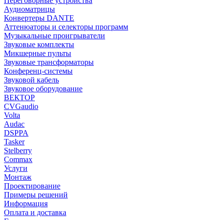
Переговорные устройства
Аудиоматрицы
Конвертеры DANTE
Аттенюаторы и селекторы программ
Музыкальные проигрыватели
Звуковые комплекты
Микшерные пульты
Звуковые трансформаторы
Конференц-системы
Звуковой кабель
Звуковое оборудование
ВЕКТОР
CVGaudio
Volta
Audac
DSPPA
Tasker
Stelberry
Commax
Услуги
Монтаж
Проектирование
Примеры решений
Информация
Оплата и доставка