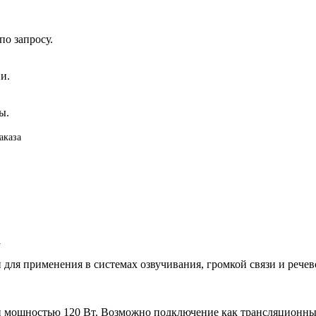
о запросу.
и.
ы.
аказа
а
для применения в системах озвучивания, громкой связи и рече
й мощностью 120 Вт. Возможно подключение как трансляционных