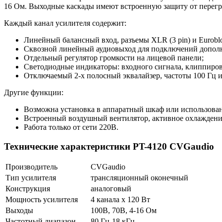
16 Ом. Выходные каскады имеют встроенную защиту от перегру
Каждый канал усилителя содержит:
Линейный балансный вход, разъемы XLR (3 pin) и Eurobl
Сквозной линейный аудиовыход для подключений дополн
Отдельный регулятор громкости на лицевой панели;
Светодиодные индикаторы: входного сигнала, клиппирова
Отключаемый 2-х полосный эквалайзер, частоты 100 Гц и
Другие функции:
Возможна установка в аппаратный шкаф или использован
Встроенный воздушный вентилятор, активное охлаждени
Работа только от сети 220В.
Технические характеристики PT-4120 CVGaudio
Производитель
CVGaudio
Тип усилителя
трансляционный оконечный
Конструкция
аналоговый
Мощность усилителя
4 канала х 120 Вт
Выходы
100В, 70В, 4-16 Ом
Частотный диапазон
80 Гц-18 кГц