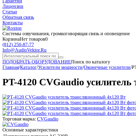
Гарантии
Лицензии
Статьи
Обратная связь
Контакты
Системы озвучивания,
громкоговорящая связь и оповещение
Корзина
Нет товаров
0
(812)
250-87-77
Info@AudioVektor.Ru
ПОДОБРАТЬ ОБОРУДОВАНИЕ
Поиск по каталогу
Главная
/
Каталог
/
Усилители мощности
/
Оконечные усилители
/
P
PT-4120 CVGaudio усилитель 
Торговая марка:
CVGaudio
Основные характеристики