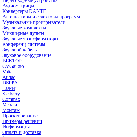
Переговорные устройства
Аудиоматрицы
Конвертеры DANTE
Аттенюаторы и селекторы программ
Музыкальные проигрыватели
Звуковые комплекты
Микшерные пульты
Звуковые трансформаторы
Конференц-системы
Звуковой кабель
Звуковое оборудование
ВЕКТОР
CVGaudio
Volta
Audac
DSPPA
Tasker
Stelberry
Commax
Услуги
Монтаж
Проектирование
Примеры решений
Информация
Оплата и доставка