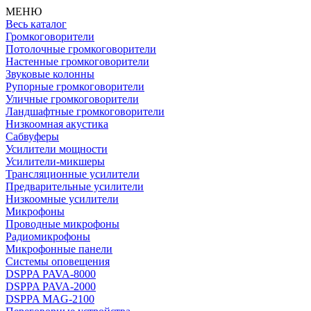
МЕНЮ
Весь каталог
Громкоговорители
Потолочные громкоговорители
Настенные громкоговорители
Звуковые колонны
Рупорные громкоговорители
Уличные громкоговорители
Ландшафтные громкоговорители
Низкоомная акустика
Сабвуферы
Усилители мощности
Усилители-микшеры
Трансляционные усилители
Предварительные усилители
Низкоомные усилители
Микрофоны
Проводные микрофоны
Радиомикрофоны
Микрофонные панели
Системы оповещения
DSPPA PAVA-8000
DSPPA PAVA-2000
DSPPA MAG-2100