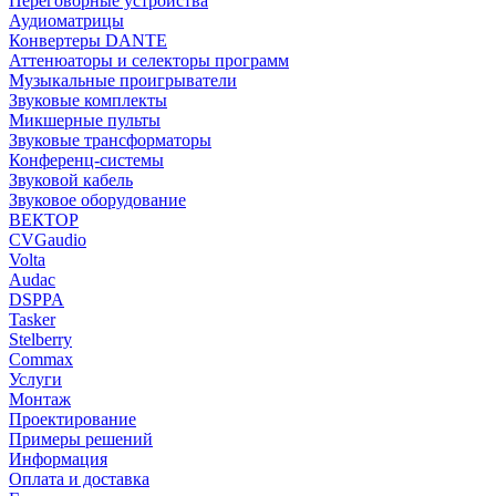
Переговорные устройства
Аудиоматрицы
Конвертеры DANTE
Аттенюаторы и селекторы программ
Музыкальные проигрыватели
Звуковые комплекты
Микшерные пульты
Звуковые трансформаторы
Конференц-системы
Звуковой кабель
Звуковое оборудование
ВЕКТОР
CVGaudio
Volta
Audac
DSPPA
Tasker
Stelberry
Commax
Услуги
Монтаж
Проектирование
Примеры решений
Информация
Оплата и доставка