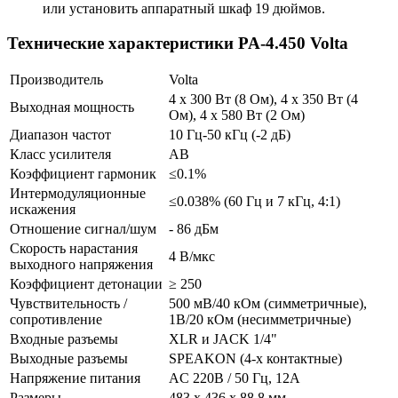
или установить аппаратный шкаф 19 дюймов.
Технические характеристики PA-4.450 Volta
Производитель
Volta
4 х 300 Вт (8 Ом), 4 х 350 Вт (4
Выходная мощность
Ом), 4 х 580 Вт (2 Ом)
Диапазон частот
10 Гц-50 кГц (-2 дБ)
Класс усилителя
АВ
Коэффициент гармоник
≤0.1%
Интермодуляционные
≤0.038% (60 Гц и 7 кГц, 4:1)
искажения
Отношение сигнал/шум
- 86 дБм
Скорость нарастания
4 В/мкс
выходного напряжения
Коэффициент детонации
≥ 250
Чувствительность /
500 мВ/40 кОм (симметричные),
сопротивление
1В/20 кОм (несимметричные)
Входные разъемы
XLR и JACK 1/4"
Выходные разъемы
SPEAKON (4-х контактные)
Напряжение питания
AC 220В / 50 Гц, 12А
Размеры
483 х 436 х 88.8 мм