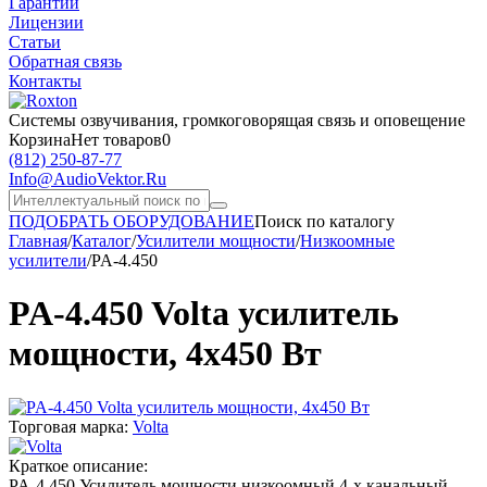
Гарантии
Лицензии
Статьи
Обратная связь
Контакты
Системы озвучивания,
громкоговорящая связь и оповещение
Корзина
Нет товаров
0
(812)
250-87-77
Info@AudioVektor.Ru
ПОДОБРАТЬ ОБОРУДОВАНИЕ
Поиск по каталогу
Главная
/
Каталог
/
Усилители мощности
/
Низкоомные
усилители
/
PA-4.450
PA-4.450 Volta усилитель
мощности, 4х450 Вт
Торговая марка:
Volta
Краткое описание:
PA-4.450 Усилитель мощности низкоомный 4-х канальный,