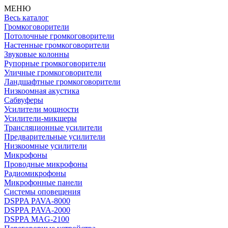
МЕНЮ
Весь каталог
Громкоговорители
Потолочные громкоговорители
Настенные громкоговорители
Звуковые колонны
Рупорные громкоговорители
Уличные громкоговорители
Ландшафтные громкоговорители
Низкоомная акустика
Сабвуферы
Усилители мощности
Усилители-микшеры
Трансляционные усилители
Предварительные усилители
Низкоомные усилители
Микрофоны
Проводные микрофоны
Радиомикрофоны
Микрофонные панели
Системы оповещения
DSPPA PAVA-8000
DSPPA PAVA-2000
DSPPA MAG-2100