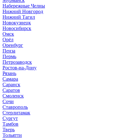
Мурманск
Набережные Челны
Нижний Новгород
Нижний Тагил
Новокузнецк
Новосибирск
Омск
Орёл
Оренбург
Пенза
Пермь
Петрозаводск
Ростов-на-Дону
Рязань
Самара
Саранск
Саратов
Смоленск
Сочи
Ставрополь
Стерлитамак
Сургут
Тамбов
Тверь
Тольятти