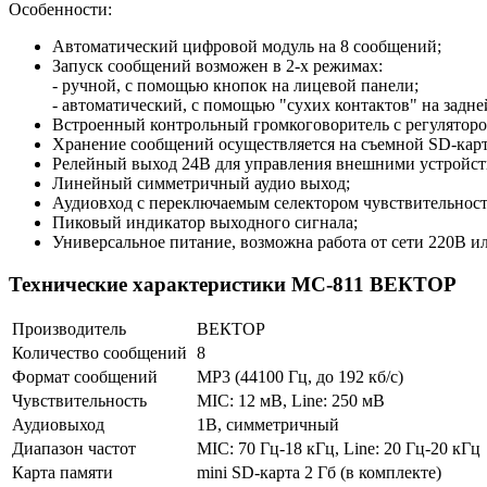
Особенности:
Автоматический цифровой модуль на 8 сообщений;
Запуск сообщений возможен в 2-х режимах:
- ручной, с помощью кнопок на лицевой панели;
- автоматический, с помощью "сухих контактов" на задне
Встроенный контрольный громкоговоритель с регуляторо
Хранение сообщений осуществляется на съемной SD-карте 
Релейный выход 24В для управления внешними устройст
Линейный симметричный аудио выход;
Аудиовход с переключаемым селектором чувствительно
Пиковый индикатор выходного сигнала;
Универсальное питание, возможна работа от сети 220В и
Технические характеристики МС-811 ВЕКТОР
Производитель
ВЕКТОР
Количество сообщений
8
Формат сообщений
МР3 (44100 Гц, до 192 кб/c)
Чувствительность
MIC: 12 мВ, Line: 250 мВ
Аудиовыход
1В, симметричный
Диапазон частот
MIC: 70 Гц-18 кГц, Line: 20 Гц-20 кГц
Карта памяти
mini SD-карта 2 Гб (в комплекте)