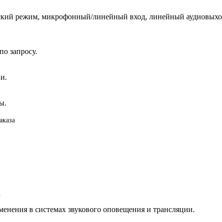
кий режим, микрофонный/линейный вход, линейный аудиовыход, 
о запросу.
и.
ы.
аказа
а
нения в системах звукового оповещения и трансляции.