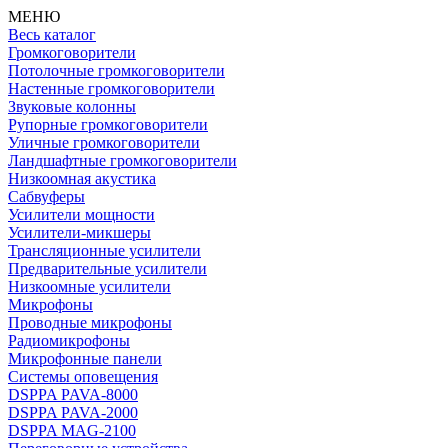
МЕНЮ
Весь каталог
Громкоговорители
Потолочные громкоговорители
Настенные громкоговорители
Звуковые колонны
Рупорные громкоговорители
Уличные громкоговорители
Ландшафтные громкоговорители
Низкоомная акустика
Сабвуферы
Усилители мощности
Усилители-микшеры
Трансляционные усилители
Предварительные усилители
Низкоомные усилители
Микрофоны
Проводные микрофоны
Радиомикрофоны
Микрофонные панели
Системы оповещения
DSPPA PAVA-8000
DSPPA PAVA-2000
DSPPA MAG-2100