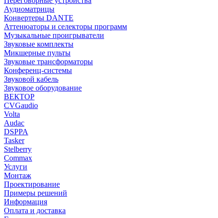
Переговорные устройства
Аудиоматрицы
Конвертеры DANTE
Аттенюаторы и селекторы программ
Музыкальные проигрыватели
Звуковые комплекты
Микшерные пульты
Звуковые трансформаторы
Конференц-системы
Звуковой кабель
Звуковое оборудование
ВЕКТОР
CVGaudio
Volta
Audac
DSPPA
Tasker
Stelberry
Commax
Услуги
Монтаж
Проектирование
Примеры решений
Информация
Оплата и доставка