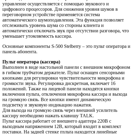
управление осуществляется с помощью звукового и
цифрового процессоров. Для снижения уровня шумов в
переговорном устройстве применяется система
автоматического шумоподавления. Эта функция позволяет
отслеживать уровень шума со стороны клиента и
автоматически отключать звук при отсутствии разговора, что
уменьшает утомляемость кассира.
Основные компоненты S-500 Stelberry – это пульт оператора и
панель абонента.
Пульт оператора (кассира)
Выполнен в виде настольной панели с внешним микрофоном
в гибком трубчатом держателе. Пульт оснащен сенсорными
кнопками для регулировки чувствительности микрофона и
громкости звука. Регулировка дискретная, включает 16
положений. Также на лицевой панели находятся кнопки
включения пульта, отключения микрофона кассира и выхода
на громкую связь. Все кнопки имеют динамическую
подсветку и звуковую индикацию нажатия.
Для выхода на громкую связь через внешний усилитель
кассиру необходимо нажать клавишу TALK.
Пульт кассира работает от внешнего адаптера 220В с
выходным напряжением 12В, который входит в комплект
поставки. На задней стенке пульта находится линейные