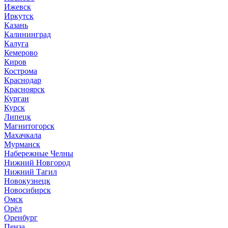
Ижевск
Иркутск
Казань
Калининград
Калуга
Кемерово
Киров
Кострома
Краснодар
Красноярск
Курган
Курск
Липецк
Магнитогорск
Махачкала
Мурманск
Набережные Челны
Нижний Новгород
Нижний Тагил
Новокузнецк
Новосибирск
Омск
Орёл
Оренбург
Пенза