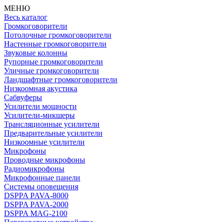
МЕНЮ
Весь каталог
Громкоговорители
Потолочные громкоговорители
Настенные громкоговорители
Звуковые колонны
Рупорные громкоговорители
Уличные громкоговорители
Ландшафтные громкоговорители
Низкоомная акустика
Сабвуферы
Усилители мощности
Усилители-микшеры
Трансляционные усилители
Предварительные усилители
Низкоомные усилители
Микрофоны
Проводные микрофоны
Радиомикрофоны
Микрофонные панели
Системы оповещения
DSPPA PAVA-8000
DSPPA PAVA-2000
DSPPA MAG-2100