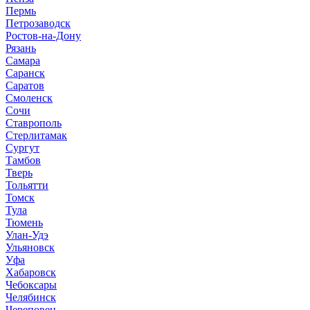
Пермь
Петрозаводск
Ростов-на-Дону
Рязань
Самара
Саранск
Саратов
Смоленск
Сочи
Ставрополь
Стерлитамак
Сургут
Тамбов
Тверь
Тольятти
Томск
Тула
Тюмень
Улан-Удэ
Ульяновск
Уфа
Хабаровск
Чебоксары
Челябинск
Череповец