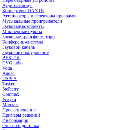
Переговорные устройства
Аудиоматрицы
Конвертеры DANTE
Аттенюаторы и селекторы программ
Музыкальные проигрыватели
Звуковые комплекты
Микшерные пульты
Звуковые трансформаторы
Конференц-системы
Звуковой кабель
Звуковое оборудование
ВЕКТОР
CVGaudio
Volta
Audac
DSPPA
Tasker
Stelberry
Commax
Услуги
Монтаж
Проектирование
Примеры решений
Информация
Оплата и доставка