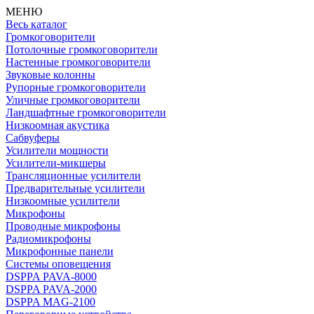
МЕНЮ
Весь каталог
Громкоговорители
Потолочные громкоговорители
Настенные громкоговорители
Звуковые колонны
Рупорные громкоговорители
Уличные громкоговорители
Ландшафтные громкоговорители
Низкоомная акустика
Сабвуферы
Усилители мощности
Усилители-микшеры
Трансляционные усилители
Предварительные усилители
Низкоомные усилители
Микрофоны
Проводные микрофоны
Радиомикрофоны
Микрофонные панели
Системы оповещения
DSPPA PAVA-8000
DSPPA PAVA-2000
DSPPA MAG-2100