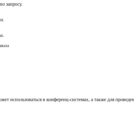
о запросу.
и.
ы.
аказа
а
ет использоваться в конференц-системах, а также для проведе