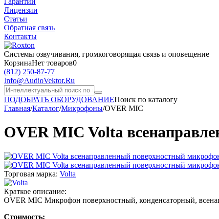
Гарантии
Лицензии
Статьи
Обратная связь
Контакты
Системы озвучивания,
громкоговорящая связь и оповещение
Корзина
Нет товаров
0
(812)
250-87-77
Info@AudioVektor.Ru
ПОДОБРАТЬ ОБОРУДОВАНИЕ
Поиск по каталогу
Главная
/
Каталог
/
Микрофоны
/
OVER MIC
OVER MIC Volta всенаправл
Торговая марка:
Volta
Краткое описание:
OVER MIC Микрофон поверхностный, конденсаторный, всенапр
Стоимость: