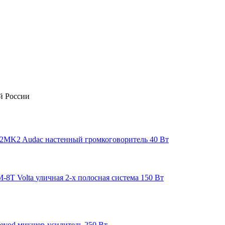
й России
2MK2
Audac
настенный громкоговоритель 40 Вт
M-8T
Volta
уличная 2-х полосная система 150 Вт
evod
микшер-усилитель 250 Вт