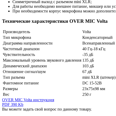
Симметричный выход с разъемом mini XLR;
Для работы необходимо внешнее питание, микшер или у
При необходимости корпус микрофона можно дополнитель
Технические характеристики OVER MIC Volta
Производитель
Volta
Тип микрофона
Конденсаторный
Диаграмма направленности
Всенаправленный
Частотный диапазон
40 Гц-18 кГц
Чувствительность
-35 дБ
Максимальный уровень звукового давления
135 дБ
Динамический диапазон
103 дБ
Отношение сигнал/шум
67 дБ
Тип разъема
mini XLR (штекер)
Фантомное питание
DC 15-52В
Размеры
23x75x98 мм
Вес
250 г
OVER MIC Volta инструкция
PDF 390 Kb
Вы можете задать свой вопрос по данному товару.