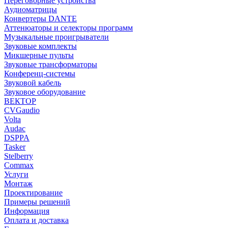
Переговорные устройства
Аудиоматрицы
Конвертеры DANTE
Аттенюаторы и селекторы программ
Музыкальные проигрыватели
Звуковые комплекты
Микшерные пульты
Звуковые трансформаторы
Конференц-системы
Звуковой кабель
Звуковое оборудование
ВЕКТОР
CVGaudio
Volta
Audac
DSPPA
Tasker
Stelberry
Commax
Услуги
Монтаж
Проектирование
Примеры решений
Информация
Оплата и доставка