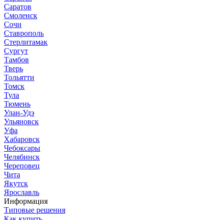
Саратов
Смоленск
Сочи
Ставрополь
Стерлитамак
Сургут
Тамбов
Тверь
Тольятти
Томск
Тула
Тюмень
Улан-Удэ
Ульяновск
Уфа
Хабаровск
Чебоксары
Челябинск
Череповец
Чита
Якутск
Ярославль
Информация
Типовые решения
Как купить