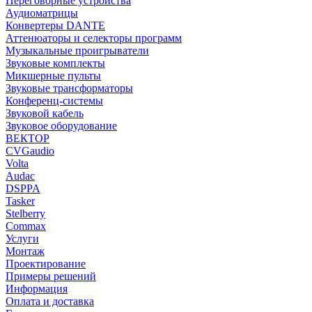
Переговорные устройства
Аудиоматрицы
Конвертеры DANTE
Аттенюаторы и селекторы программ
Музыкальные проигрыватели
Звуковые комплекты
Микшерные пульты
Звуковые трансформаторы
Конференц-системы
Звуковой кабель
Звуковое оборудование
ВЕКТОР
CVGaudio
Volta
Audac
DSPPA
Tasker
Stelberry
Commax
Услуги
Монтаж
Проектирование
Примеры решений
Информация
Оплата и доставка