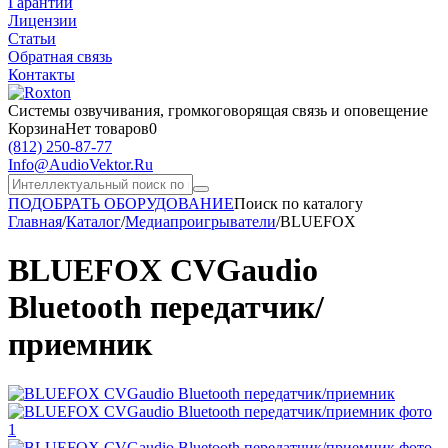
Гарантии
Лицензии
Статьи
Обратная связь
Контакты
Системы озвучивания,
громкоговорящая связь и оповещение
Корзина
Нет товаров
0
(812)
250-87-77
Info@AudioVektor.Ru
ПОДОБРАТЬ ОБОРУДОВАНИЕ
Поиск по каталогу
Главная
/
Каталог
/
Медиапроигрыватели
/
BLUEFOX
BLUEFOX CVGaudio
Bluetooth передатчик/
приемник