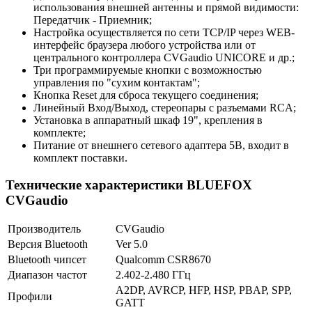
использования внешней антенны и прямой видимости:
Передатчик - Приемник;
Настройка осуществляется по сети TCP/IP через WEB-
интерфейс браузера любого устройства или от
центрального контроллера CVGaudio UNICORE и др.;
Три программируемые кнопки с возможностью
управления по "сухим контактам";
Кнопка Reset для сброса текущего соединения;
Линейный Вход/Выход, стереопары с разъемами RCA;
Установка в аппаратный шкаф 19", крепления в
комплекте;
Питание от внешнего сетевого адаптера 5В, входит в
комплект поставки.
Технические характеристики BLUEFOX
CVGaudio
Производитель
CVGaudio
Версия Bluetooth
Ver 5.0
Bluetooth чипсет
Qualcomm CSR8670
Диапазон частот
2.402-2.480 ГГц
A2DP, AVRCP, HFP, HSP, PBAP, SPP,
Профили
GATT