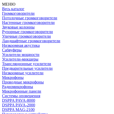
МЕНЮ
Весь каталог
Громкоговорители
Потолочные громкоговорители
Настенные громкоговорители
Звуковые колонны
Рупорные громкоговорители
Уличные громкоговорители
Ландшафтные громкоговорители
Низкоомная акустика
Сабвуферы
Усилители мощности
Усилители-микшеры
Трансляционные усилители
Предварительные усилители
Низкоомные усилители
Микрофоны
Проводные микрофоны
Радиомикрофоны
Микрофонные панели
Системы оповещения
DSPPA PAVA-8000
DSPPA PAVA-2000
DSPPA MAG-2100