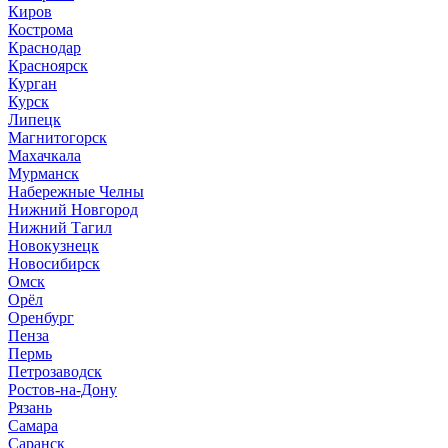
Киров
Кострома
Краснодар
Красноярск
Курган
Курск
Липецк
Магнитогорск
Махачкала
Мурманск
Набережные Челны
Нижний Новгород
Нижний Тагил
Новокузнецк
Новосибирск
Омск
Орёл
Оренбург
Пенза
Пермь
Петрозаводск
Ростов-на-Дону
Рязань
Самара
Саранск