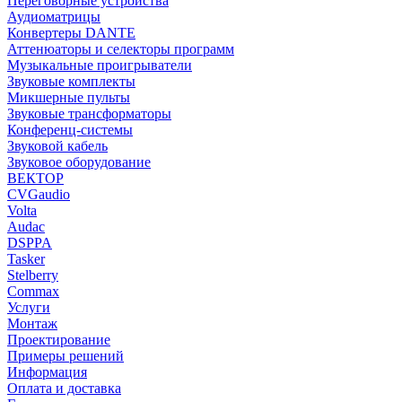
Переговорные устройства
Аудиоматрицы
Конвертеры DANTE
Аттенюаторы и селекторы программ
Музыкальные проигрыватели
Звуковые комплекты
Микшерные пульты
Звуковые трансформаторы
Конференц-системы
Звуковой кабель
Звуковое оборудование
ВЕКТОР
CVGaudio
Volta
Audac
DSPPA
Tasker
Stelberry
Commax
Услуги
Монтаж
Проектирование
Примеры решений
Информация
Оплата и доставка