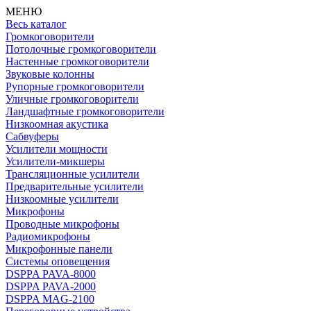
МЕНЮ
Весь каталог
Громкоговорители
Потолочные громкоговорители
Настенные громкоговорители
Звуковые колонны
Рупорные громкоговорители
Уличные громкоговорители
Ландшафтные громкоговорители
Низкоомная акустика
Сабвуферы
Усилители мощности
Усилители-микшеры
Трансляционные усилители
Предварительные усилители
Низкоомные усилители
Микрофоны
Проводные микрофоны
Радиомикрофоны
Микрофонные панели
Системы оповещения
DSPPA PAVA-8000
DSPPA PAVA-2000
DSPPA MAG-2100