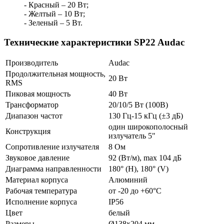
- Красный – 20 Вт;
- Желтый – 10 Вт;
- Зеленый – 5 Вт.
Технические характеристики SP22 Audac
Производитель
Audac
Продолжительная мощность,
20 Вт
RMS
Пиковая мощность
40 Вт
Трансформатор
20/10/5 Вт (100В)
Диапазон частот
130 Гц-15 кГц (±3 дБ)
один широкополосный
Конструкция
излучатель 5"
Сопротивление излучателя
8 Ом
Звуковое давление
92 (Вт/м), max 104 дБ
Диаграмма направленности
180° (H), 180° (V)
Материал корпуса
Алюминий
Рабочая температура
от -20 до +60°C
Исполнение корпуса
IP56
Цвет
белый
Размеры
Ø138х204 мм