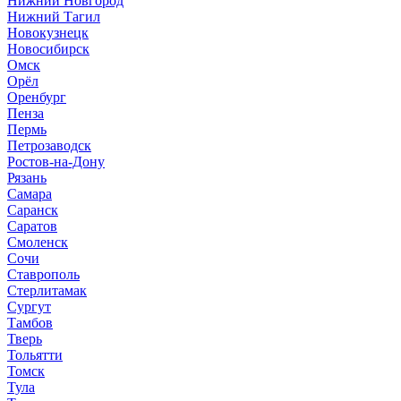
Нижний Новгород
Нижний Тагил
Новокузнецк
Новосибирск
Омск
Орёл
Оренбург
Пенза
Пермь
Петрозаводск
Ростов-на-Дону
Рязань
Самара
Саранск
Саратов
Смоленск
Сочи
Ставрополь
Стерлитамак
Сургут
Тамбов
Тверь
Тольятти
Томск
Тула