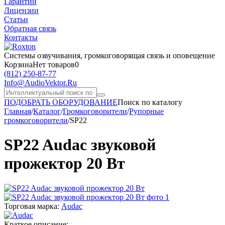
Гарантии
Лицензии
Статьи
Обратная связь
Контакты
Системы озвучивания,
громкоговорящая связь и оповещение
Корзина
Нет товаров
0
(812)
250-87-77
Info@AudioVektor.Ru
ПОДОБРАТЬ ОБОРУДОВАНИЕ
Поиск по каталогу
Главная
/
Каталог
/
Громкоговорители
/
Рупорные
громкоговорители
/
SP22
SP22 Audac звуковой
прожектор 20 Вт
Торговая марка:
Audac
Краткое описание: