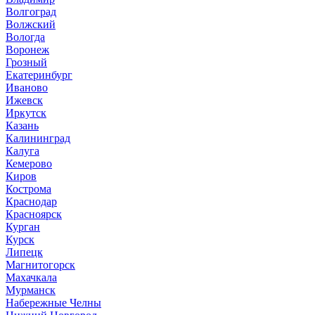
Волгоград
Волжский
Вологда
Воронеж
Грозный
Екатеринбург
Иваново
Ижевск
Иркутск
Казань
Калининград
Калуга
Кемерово
Киров
Кострома
Краснодар
Красноярск
Курган
Курск
Липецк
Магнитогорск
Махачкала
Мурманск
Набережные Челны