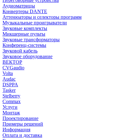
Переговорные устройства
Аудиоматрицы
Конвертеры DANTE
Аттенюаторы и селекторы программ
Музыкальные проигрыватели
Звуковые комплекты
Микшерные пульты
Звуковые трансформаторы
Конференц-системы
Звуковой кабель
Звуковое оборудование
ВЕКТОР
CVGaudio
Volta
Audac
DSPPA
Tasker
Stelberry
Commax
Услуги
Монтаж
Проектирование
Примеры решений
Информация
Оплата и доставка