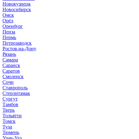
Новокузнецк
Новосибирск
Омск
Орёл
Оренбург
Пенза
Пермь
Петрозаводск
Ростов-на-Дону
Рязань
Самара
Саранск
Саратов
Смоленск
Сочи
Ставрополь
Стерлитамак
Сургут
Тамбов
Тверь
Тольятти
Томск
Тула
Тюмень
Улан-Удэ