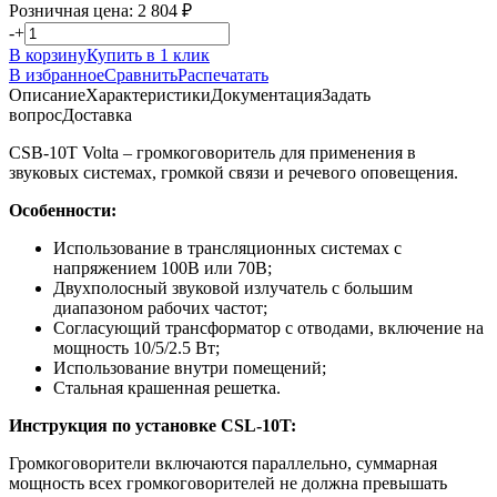
Розничная цена:
2 804
₽
-
+
В корзину
Купить в 1 клик
В избранное
Сравнить
Распечатать
Описание
Характеристики
Документация
Задать
вопрос
Доставка
CSB-10T Volta – громкоговоритель для применения в
звуковых системах, громкой связи и речевого оповещения.
Особенности:
Использование в трансляционных системах с
напряжением 100В или 70В;
Двухполосный звуковой излучатель с большим
диапазоном рабочих частот;
Согласующий трансформатор с отводами, включение на
мощность 10/5/2.5 Вт;
Использование внутри помещений;
Стальная крашенная решетка.
Инструкция по установке CSL-10T:
Громкоговорители включаются параллельно, суммарная
мощность всех громкоговорителей не должна превышать