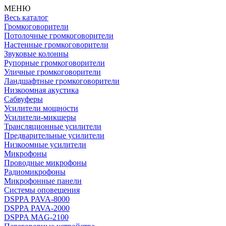
МЕНЮ
Весь каталог
Громкоговорители
Потолочные громкоговорители
Настенные громкоговорители
Звуковые колонны
Рупорные громкоговорители
Уличные громкоговорители
Ландшафтные громкоговорители
Низкоомная акустика
Сабвуферы
Усилители мощности
Усилители-микшеры
Трансляционные усилители
Предварительные усилители
Низкоомные усилители
Микрофоны
Проводные микрофоны
Радиомикрофоны
Микрофонные панели
Системы оповещения
DSPPA PAVA-8000
DSPPA PAVA-2000
DSPPA MAG-2100