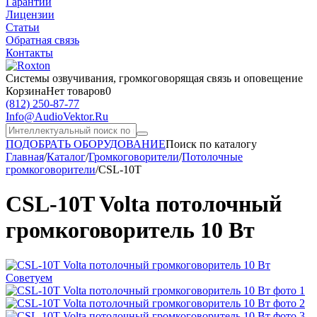
Гарантии
Лицензии
Статьи
Обратная связь
Контакты
Системы озвучивания,
громкоговорящая связь и оповещение
Корзина
Нет товаров
0
(812)
250-87-77
Info@AudioVektor.Ru
ПОДОБРАТЬ ОБОРУДОВАНИЕ
Поиск по каталогу
Главная
/
Каталог
/
Громкоговорители
/
Потолочные
громкоговорители
/
CSL-10T
CSL-10T Volta потолочный
громкоговоритель 10 Вт
Советуем