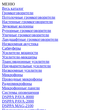
МЕНЮ
Весь каталог
Громкоговорители
Потолочные громкоговорители
Настенные громкоговорители
Звуковые колонны
Рупорные громкоговорители
Уличные громкоговорители
Ландшафтные громкоговорители
Низкоомная акустика
Сабвуферы
Усилители мощности
Усилители-микшеры
Трансляционные усилители
Предварительные усилители
Низкоомные усилители
Микрофоны
Проводные микрофоны
Радиомикрофоны
Микрофонные панели
Системы оповещения
DSPPA PAVA-8000
DSPPA PAVA-2000
DSPPA MAG-2100