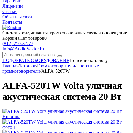
Гарантии
Лицензии
Статьи
Обратная связь
Контакты
Системы озвучивания,
громкоговорящая связь и оповещение
Корзина
Нет товаров
0
(812)
250-87-77
Info@AudioVektor.Ru
ПОДОБРАТЬ ОБОРУДОВАНИЕ
Поиск по каталогу
Главная
/
Каталог
/
Громкоговорители
/
Настенные
громкоговорители
/
ALFA-520TW
ALFA-520TW Volta уличная
акустическая система 20 Вт
Новинка