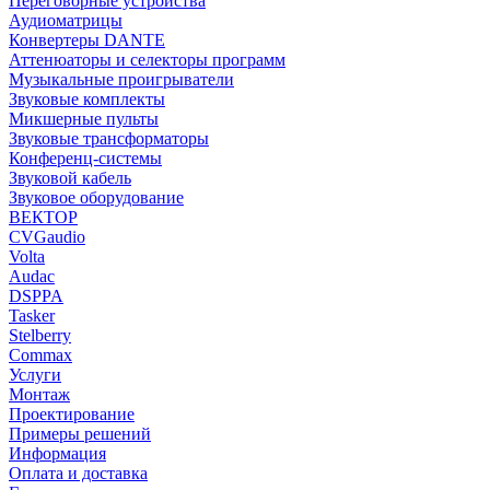
Переговорные устройства
Аудиоматрицы
Конвертеры DANTE
Аттенюаторы и селекторы программ
Музыкальные проигрыватели
Звуковые комплекты
Микшерные пульты
Звуковые трансформаторы
Конференц-системы
Звуковой кабель
Звуковое оборудование
ВЕКТОР
CVGaudio
Volta
Audac
DSPPA
Tasker
Stelberry
Commax
Услуги
Монтаж
Проектирование
Примеры решений
Информация
Оплата и доставка