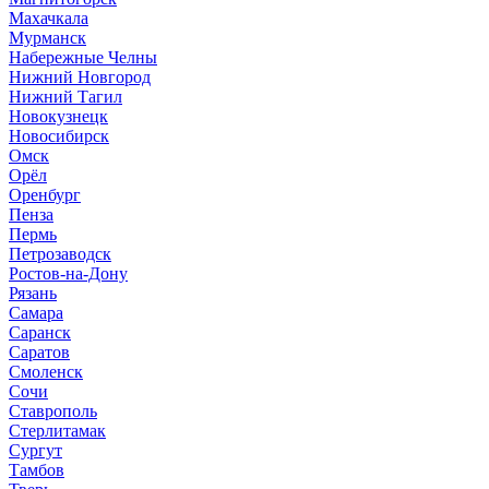
Махачкала
Мурманск
Набережные Челны
Нижний Новгород
Нижний Тагил
Новокузнецк
Новосибирск
Омск
Орёл
Оренбург
Пенза
Пермь
Петрозаводск
Ростов-на-Дону
Рязань
Самара
Саранск
Саратов
Смоленск
Сочи
Ставрополь
Стерлитамак
Сургут
Тамбов