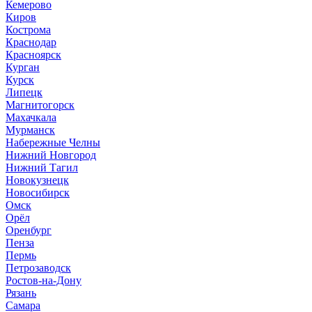
Кемерово
Киров
Кострома
Краснодар
Красноярск
Курган
Курск
Липецк
Магнитогорск
Махачкала
Мурманск
Набережные Челны
Нижний Новгород
Нижний Тагил
Новокузнецк
Новосибирск
Омск
Орёл
Оренбург
Пенза
Пермь
Петрозаводск
Ростов-на-Дону
Рязань
Самара