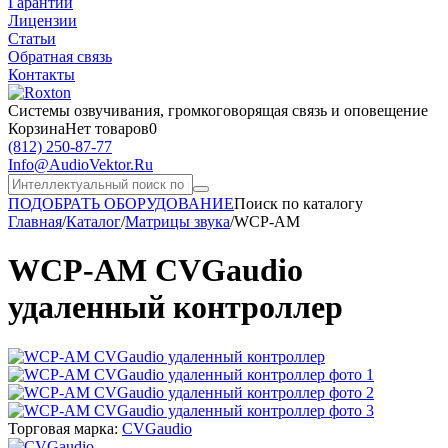
Гарантии
Лицензии
Статьи
Обратная связь
Контакты
Системы озвучивания,
громкоговорящая связь и оповещение
Корзина
Нет товаров
0
(812)
250-87-77
Info@AudioVektor.Ru
ПОДОБРАТЬ ОБОРУДОВАНИЕ
Поиск по каталогу
Главная
/
Каталог
/
Матрицы звука
/
WCP-AM
WCP-AM CVGaudio
удаленный контроллер
Торговая марка:
CVGaudio