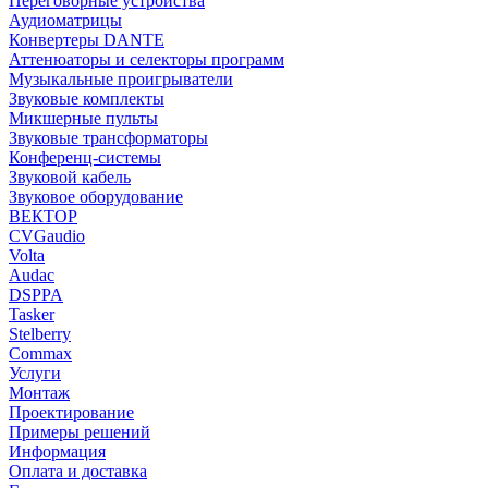
Переговорные устройства
Аудиоматрицы
Конвертеры DANTE
Аттенюаторы и селекторы программ
Музыкальные проигрыватели
Звуковые комплекты
Микшерные пульты
Звуковые трансформаторы
Конференц-системы
Звуковой кабель
Звуковое оборудование
ВЕКТОР
CVGaudio
Volta
Audac
DSPPA
Tasker
Stelberry
Commax
Услуги
Монтаж
Проектирование
Примеры решений
Информация
Оплата и доставка