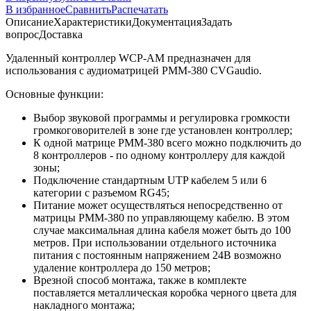
В избранное
Сравнить
Распечатать
Описание
Характеристики
Документация
Задать
вопрос
Доставка
Удаленный контроллер WCP-AM предназначен для
использования с аудиоматрицей PMM-380 CVGaudio.
Основные функции:
Выбор звуковой программы и регулировка громкости
громкоговорителей в зоне где установлен контроллер;
К одной матрице PMM-380 всего можно подключить до
8 контроллеров - по одному контроллеру для каждой
зоны;
Подключение стандартным UTP кабелем 5 или 6
категории c разъемом RG45;
Питание может осуществляться непосредственно от
матрицы PMM-380 по управляющему кабелю. В этом
случае максимальная длина кабеля может быть до 100
метров. При использовании отдельного источника
питания с постоянным напряжением 24В возможно
удаление контроллера до 150 метров;
Врезной способ монтажа, также в комплекте
поставляется металлическая коробка черного цвета для
накладного монтажа;