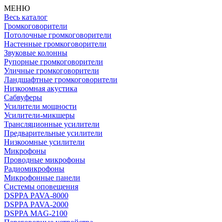
МЕНЮ
Весь каталог
Громкоговорители
Потолочные громкоговорители
Настенные громкоговорители
Звуковые колонны
Рупорные громкоговорители
Уличные громкоговорители
Ландшафтные громкоговорители
Низкоомная акустика
Сабвуферы
Усилители мощности
Усилители-микшеры
Трансляционные усилители
Предварительные усилители
Низкоомные усилители
Микрофоны
Проводные микрофоны
Радиомикрофоны
Микрофонные панели
Системы оповещения
DSPPA PAVA-8000
DSPPA PAVA-2000
DSPPA MAG-2100